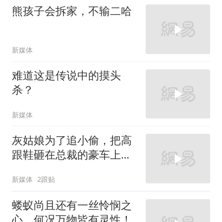
熊孩子会拆家，不输二哈
新媒体
难道这是传说中的摸头
杀？
新媒体
灰姑娘为了追小偷，把高
跟鞋砸在总裁的豪车上，
太霸气了
新媒体
2跟贴
蝼蚁尚且还有一丝怜悯之
心，何况万物皆有灵性！