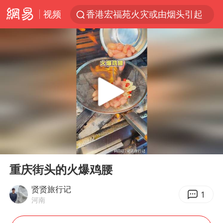
视频
香港宏福苑火灾或由烟头引起
浙江台州《告全体市民书》
枪击案后泰国拟推更严格枪支管控方案
四川宜宾3.4级地震
陕西柞水泥石流已致2死 仍有1人失联
泰国初中生饮弹自尽前开了26枪
多所高校取消艺考
00:00
00:15
网约车司机充电时猝死保险拒赔
Play
Ent
full
店主称换“青海拉面”招牌后生意更好
重庆街头的火爆鸡腰
上半年国内居民出游人次34.63亿
贤贤旅行记
1
河南
今年第二强台风将带来多大影响