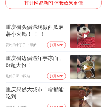
张本智和：零封向鹏不意外
打开网易新闻 体验效果更佳
22岁女生独闯南太行失联12天
新疆沙雅县发生4.5级地震
重庆街头偶遇现做西瓜麻
“准2万亿”之城点名支持三所大学
薯小火锅！ ！ ！
微信新功能：你可以“撤回”你的撤回
爱吃的小丁子
1跟贴
打开APP
习近平心系体育强国建设
重庆街边偶遇洋芋凉面，
6r超大份！
是鸽子呀
1跟贴
打开APP
重庆果然大城市！啥都能
吃到