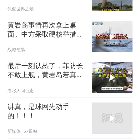
老底被当地人掀翻
侃侃世界之最
黄岩岛事情再次拿上桌
面。中方采取硬核举措，
引发了各方的大量关注，
战域笔墨
一起来听听
最后一刻认怂了，菲防长
不敢上舰，黄岩岛若真打
仗，结局难逃4字
看尽人间百态
讲真，是球网先动手
的！！！
新媒体
57跟贴