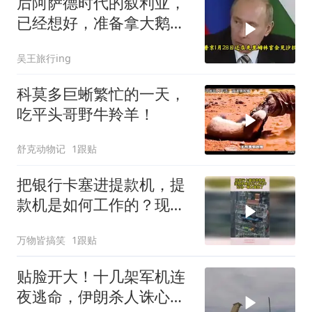
后阿萨德时代的叙利亚，
已经想好，准备拿大鹅石
油叩响西方大门
吴王旅行ing
科莫多巨蜥繁忙的一天，
吃平头哥野牛羚羊！
舒克动物记
1跟贴
把银行卡塞进提款机，提
款机是如何工作的？现场
一幕太震撼了
万物皆搞笑
1跟贴
贴脸开大！十几架军机连
夜逃命，伊朗杀人诛心，