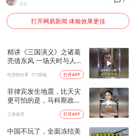
7
北京
上海地铁4条线路全线停运
周星驰妈妈现身香港首映礼
打开网易新闻 体验效果更佳
湖北启动重大气象灾害三级应急响应
大疆错失宇树
精讲《三国演义》之诸葛
三预警齐发 11个省份有大到暴雨
亮借东风 一场天时与人性
从科技创新看开局起步的时与势
博弈的权谋大戏
吃货的分享
717跟贴
打开APP
菲律宾发生地震，比天灾
更可怕的是，马科斯政府
无底线挑衅中国
三农老历
打开APP
中国不玩了，全面冻结美