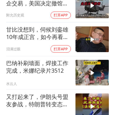
企交易，美国决定撤馆，
民主党开始甩黑锅
附允历史观
打开APP
甘比没想到，伺候刘銮雄
10年成正宫，如今再看吕
丽君才是人生赢家
泪满过眼
打开APP
巴纳补刷墙面，焊接工作
完成，米娜纪录片3512
水云人
又打起来了，伊朗头号盟
友参战，特朗普转变态
度，英法德俄选边站