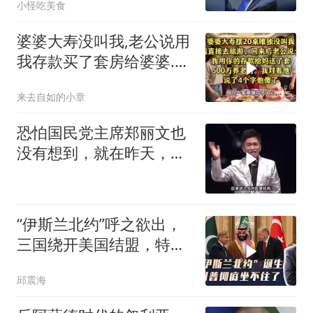
小怪吃美食
婆婆大寿没叫我,老公说用
我存款买了套房给婆婆.我
说4个字他傻眼
来去自如的小章
恐怕国民党主席郑丽文也
没有想到，就在昨天，对
她来讲，
“伊斯兰北约”呼之欲出，
三国绕开美国结盟，特朗
普彻底坐不住了
邱震海