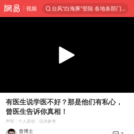
台风“白海豚”登陆 各地各部门全力应对
视频
我国发现稀散金属独立新矿物——乌斯河锗矿
部分银行上调存款利率
小沈阳加盟《披荆斩棘》
新疆生产建设兵团生态环境局原局长被查
朱一龙的鼻子怎么了
律师谈贾冰私人饭局被偷拍
4.2平卫生间补漏注胶花1.55万
00:00
00:50
Play
Ent
国乒连续两站无缘冠军
full
有医生说学医不好？那是他们有私心，
上海鼓励居家办公
曾医生告诉你真相！
5万小车卖不动 微型代步车集体遇冷
声明：个人原创，仅供参考
白海豚路径图
曾博士