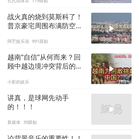
孔孔说体育
719跟贴
战火真的烧到莫斯科了！
普京豪宅周围布满防空
塔，大战一触即发2
阿芒娱乐说
991跟贴
越南“自信”从何而来？回
顾中越边境冲突背后的故
事
小影的娱乐
讲真，是球网先动手
的！！！
新媒体
39跟贴
论背景音乐的重要性！！