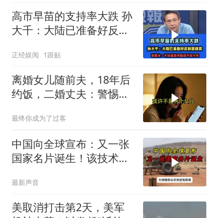
高市早苗的支持率大跌 孙
大千：大陆已准备好反制
菲律宾！
正经娱阅
1跟贴
离婚女儿随前夫，18年后
约饭，二婚丈夫：警惕骗
局
最终你成为了过客
中国向全球宣布：又一张
国家名片诞生！该技术全
世界只有中国拥有
最新声音
美取消打击第2天，美军