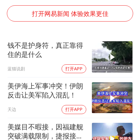
乘客脱鞋散发异味 司机提醒反被怼
日本籍女网红在韩直播时自杀身亡
打开网易新闻 体验效果更佳
多专业取消艺考 文化工作者要有文化
汕头市政府被约谈
钱不是护身符，真正靠得
南太行山失联女孩最后信号不在山林
住的是什么
总书记关心百姓身边这些民生大事
蓝猫说剧
打开APP
美伊海上军事冲突！伊朗
反击让美军陷入混乱！
天边
打开APP
美媒目不暇接，因福建舰
突破满载限制，捷报接连