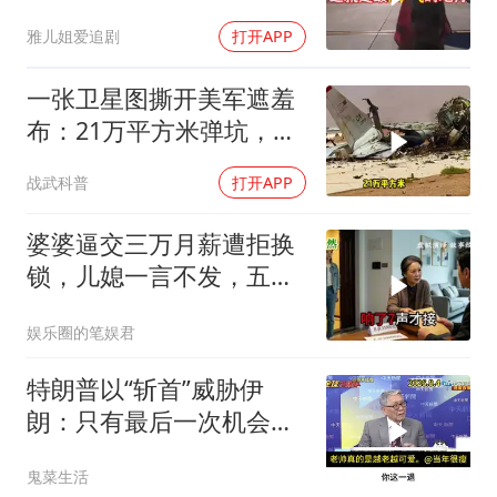
而来
雅儿姐爱追剧
打开APP
一张卫星图撕开美军遮羞
布：21万平方米弹坑，美
国捂了5个月的账本终于
战武科普
打开APP
藏不住了
婆婆逼交三万月薪遭拒换
锁，儿媳一言不发，五天
后丈夫收传票
娱乐圈的笔娱君
特朗普以“斩首”威胁伊
朗：只有最后一次机会
了。帅化民的观察
鬼菜生活