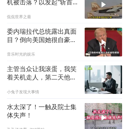
机被击落？以发起“斩首行
动”
侃侃世界之最
委内瑞拉代总统露出真面
目？倒向美国她很自豪
【独家】7月30号，委代
音乐时光的娱乐
总统罗德里格斯竟突然开
炮怒点马杜罗，扬言马杜
主管当众让我滚蛋，我笑
罗的外交政策简直
着关机走人，第二天他疯
狂打我电话
小兔子发现大事情
水太深了！一触及院士集
体失声！