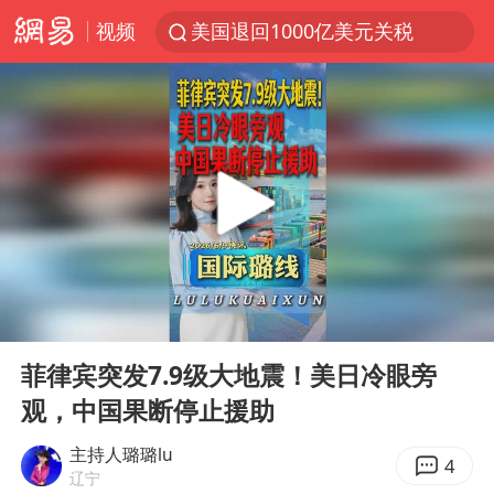
视频
美国退回1000亿美元关税
顾客结账把钱扔地上 服务员霸气扔回
38岁山东财大教授刘海明逝世
李亚鹏向地铁吐血女孩捐99999元
台风白海豚或在华东沿海登陆
香港殿堂级填词人黎彼得因病离世 终年76岁
FIFA官方支持因凡蒂诺
00:00
04:32
41岁女子为鼓励女儿考上985研究生
Play
Ent
full
弹药库存告急 美军补货难
菲律宾突发7.9级大地震！美日冷眼旁
观，中国果断停止援助
如何把百年大党建设得更加坚强有力
沙特否认与胡塞武装举行会谈
主持人璐璐lu
4
辽宁