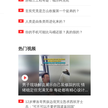
苏格兰工程奇迹：福尔柯克轮
突然冲上GitHub万星
玄奘究竟是怎么收服第一个徒弟的？
人类是由鱼类而进化来的？
你的手机可能比马桶还脏？真的假的？
热门视频
男子现场解说展示自己装修踩的坑 情
绪稳定但充满无奈 每处都有精心设计
但每处都有瑕疵 网友：一开始我没笑
但看到洗手盆我没绷住
12岁摩洛哥男孩边境哭泣恳求西班牙士
兵：“可不可以不要把我遣返回国”