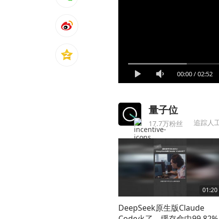
00:00
/
02:52
量子位
追踪人
17.7万粉丝
01:20
DeepSeek原生版Claude
Code火了，缓存命中99.82%