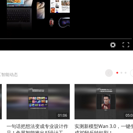
工智能动态
01:06
05:0
一句话把想法变成专业设计作
实测新模型Wan 3.0，一键
品！兔展智能推出AI设计工具
成30秒反转短剧！