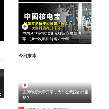
中国科学家把10兆瓦核反应堆塞进卡
车，加一次燃料能跑几十年
今日推荐
这所印度大学开学，为什么我国如此重
2
01:51
07:45
视？
生
一句话部署本地语音智能体 一
从飞船到汽车：这个60年前
个开源两年的语音项目，最近
算法无处不在——卡尔曼滤