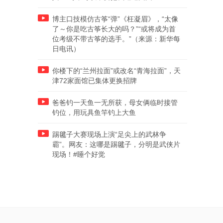
博主口技模仿古筝“弹”《枉凝眉》，“太像
了～你是吃古筝长大的吗？”“或将成为首
位考级不带古筝的选手。”（来源：新华每
日电讯）
你楼下的“兰州拉面”或改名“青海拉面”，天
津72家面馆已集体更换招牌
爸爸钓一天鱼一无所获，母女俩临时接管
钓位，用玩具鱼竿钓上大鱼
踢毽子大赛现场上演“足尖上的武林争
霸”。网友：这哪是踢毽子，分明是武侠片
现场！#睡个好觉