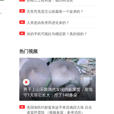
苏格兰工程奇迹：福尔柯克轮
，
我们8个老头早上走5公里，不
初见还是守村人，再见已是
沾烟酒死了5个，我78了，每
的人，他到底经历了什么？
玄奘究竟是怎么收服第一个徒弟的？
天两
人类是由鱼类而进化来的？
你的手机可能比马桶还脏？真的假的？
热门视频
男子上山采菌偶然发现鸡枞菌窝，原地
守1天等它长大：挖了140多朵
美国渔民钓获鲨鱼徒手将其拽回大海 目击
者直呼震惊 （视频来源：参考消息）