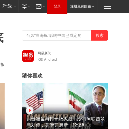
登录
注册免费邮箱
底
网易新闻
iOS
Android
举报
猜你喜欢
川普准备再打一场大战，沙特阿联酋紧
急劝停，美伊开启新一轮谈判