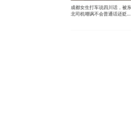
成都女生打车说四川话，被
北司机嘲讽不会普通话还贬
云贵川