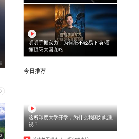
明明手握实力，为何绝不轻易下场?看
懂顶级大国谋略
今日推荐
这所印度大学开学，为什么我国如此重
视？
0
18:06
01:24