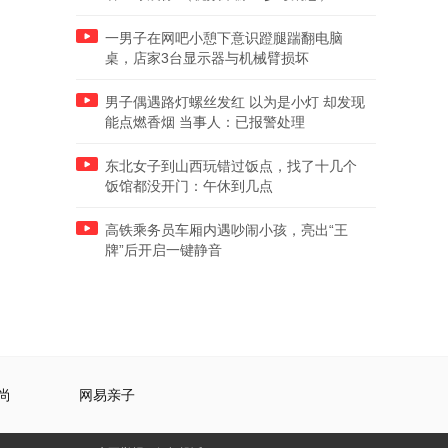
一男子在网吧小憩下意识蹬腿踹翻电脑
桌，店家3台显示器与机械臂损坏
男子偶遇路灯螺丝发红 以为是小灯 却发现
能点燃香烟 当事人：已报警处理
东北女子到山西玩错过饭点，找了十几个
饭馆都没开门：午休到几点
高铁乘务员车厢内遇吵闹小孩，亮出“王
牌”后开启一键静音
尚
网易亲子