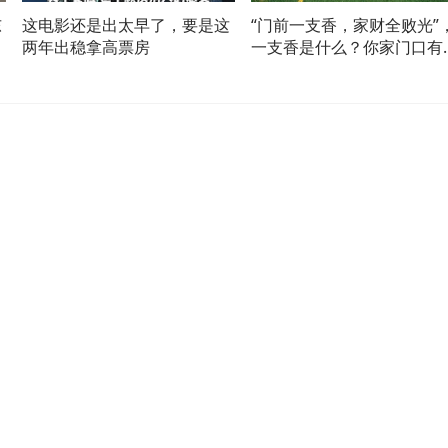
东
这电影还是出太早了，要是这
“门前一支香，家财全败光”
低
两年出稳拿高票房
一支香是什么？你家门口有
吗？