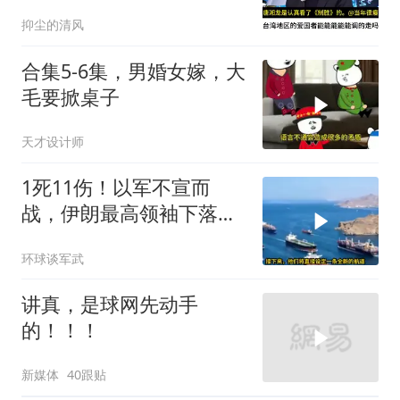
抑尘的清风
合集5-6集，男婚女嫁，大
毛要掀桌子
天才设计师
1死11伤！以军不宣而
战，伊朗最高领袖下落不
明？特朗普发出通牒
环球谈军武
讲真，是球网先动手
的！！！
新媒体
40跟贴