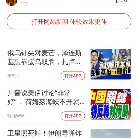
酒店回应车内过夜被收150元
0
广东
牛津大学一纸声明甩不了锅
打开网易新闻 体验效果更佳
香港宏福苑火灾或由烟头引起
“不怕六爷挂得多 就怕六爷挂一颗”
直击东北超：哈尔滨vs通辽
俄乌针尖对麦芒，泽连斯
36岁男演员成景区NPC后人气爆棚
基想靠援乌取胜，扎卢日
内道出乌军真相
梁家辉：到内地拍戏不是北上是回归
宋忠平
打开APP
人民的健康、体质、幸福一脉相承
川普说美伊讨论“非常
好”， 荷姆茲海峽不开就
出重拳｜帅化民.孙大千.
蛙哇WW
打开APP
谢寒冰｜辣晚报20260805
卫星照死锤！伊朗导弹炸