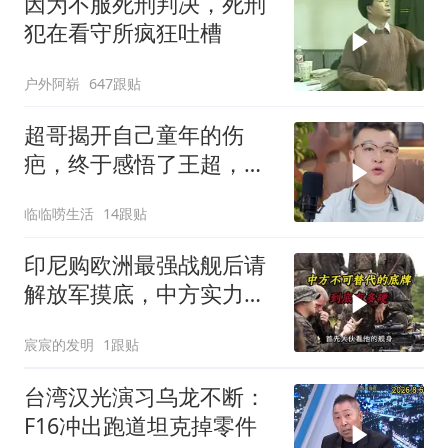
因为不服死刑判决，死刑
犯在看守所疯狂吐槽
户外阿崭
647跟贴
超哥揭开自己童年的伤
疤，终于感悟了王超，他
决定接妈妈回来养老
临临唠生活
14跟贴
印尼购欧洲最强战舰后请
解放军摸底，中方实力几
何？
宸宸的发明
1跟贴
台湾汉光演习乌龙不断：
F16冲出跑道坦克掉零件