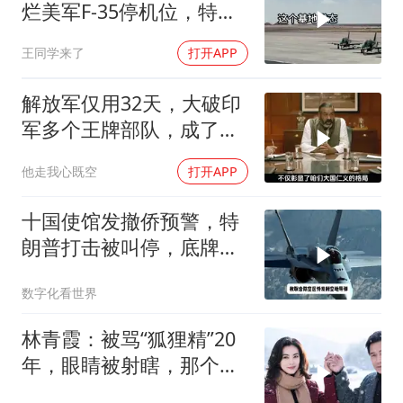
烂美军F-35停机位，特朗
普这回真兜不住了
王同学来了
打开APP
解放军仅用32天，大破印
军多个王牌部队，成了印
度59年的噩梦
他走我心既空
打开APP
十国使馆发撤侨预警，特
朗普打击被叫停，底牌将
看穿
数字化看世界
林青霞：被骂“狐狸精”20
年，眼睛被射瞎，那个男
人只问了一句“谁来出机票