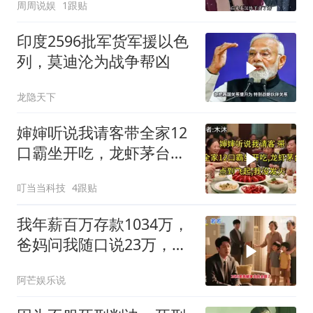
周周说娱
1跟贴
钱？”
印度2596批军货军援以色
列，莫迪沦为战争帮凶
龙隐天下
婶婶听说我请客带全家12
口霸坐开吃，龙虾茅台点
到飞起，我没发
叮当当科技
4跟贴
我年薪百万存款1034万，
爸妈问我随口说23万，结
果哥哥一家找上门
阿芒娱乐说