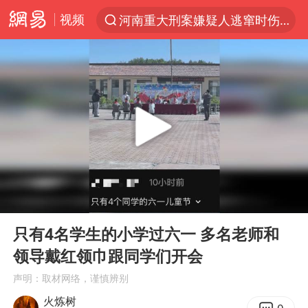
视频
河南重大刑案嫌疑人逃窜时伤害多人
解锁各地夏日限定体验
浙江上海等地有大雨或暴雨
西湖突现狂风暴雨 游客瞬间被浇透
美国出手托日元背后
金饰克价一夜涨回1300元
视频丨中国东方电气集团原党组副书记、董事宋致远被查
00:00
00:13
几元成本的AI广告导致千万市值蒸发
Play
Ent
full
白海豚将正面袭击贯穿浙江
只有4名学生的小学过六一 多名老师和
领导戴红领巾跟同学们开会
多家A股公司收到美国关税退款
声明：取材网络，谨慎辨别
浙江台州《告全体市民书》
火炼树