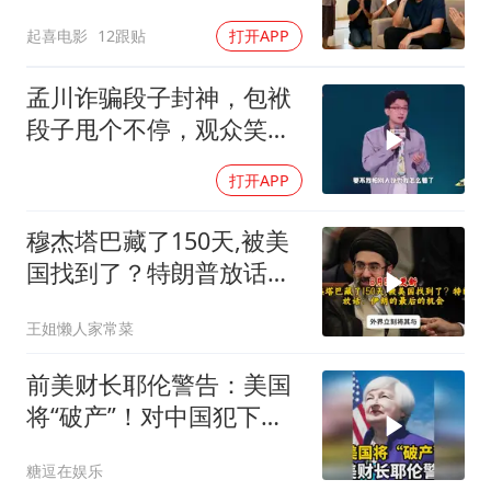
家跪求我别走
起喜电影
12跟贴
打开APP
孟川诈骗段子封神，包袱
段子甩个不停，观众笑到
失态丨脱口秀
打开APP
穆杰塔巴藏了150天,被美
国找到了？特朗普放话：
伊朗的最后的机会
王姐懒人家常菜
前美财长耶伦警告：美国
将“破产”！对中国犯下两
大错误自食恶果
糖逗在娱乐