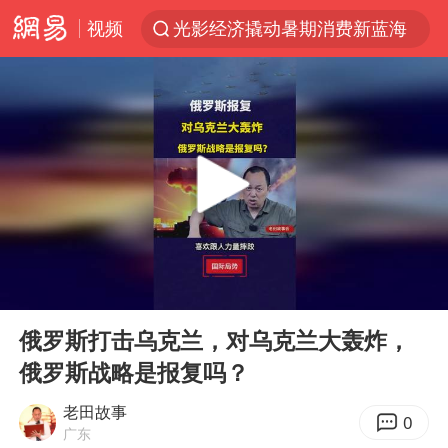
视频
光影经济撬动暑期消费新蓝海
浙江上海等地有大雨或暴雨
新疆优化调整景区内自驾服务费
微信又有新功能，你可以“撤回”你的撤回了！
“新疆的交警怎么个个像我妈”
情侣平潭拍日出坠崖1死1伤
上四休三，但降薪1000元，你接受吗？
00:00
05:40
西湖突现狂风暴雨 游客瞬间被浇透
Play
Ent
full
台当局重金为“台独”织“皇帝新衣”
俄罗斯打击乌克兰，对乌克兰大轰炸，
俄罗斯战略是报复吗？
白海豚将正面袭击贯穿浙江
《欢迎来龙餐馆》口碑
老田故事
0
广东