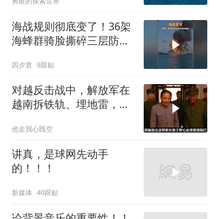
勇敢的探索世界
海战规则彻底变了！36架
海蜂群骑脸撕碎三层防空
体系
四夕君
9跟贴
对越反击战中，解放军在
越南拆铁轨、埋地雷，是
真的吗？
他走我心既空
讲真，是球网先动手
的！！！
新媒体
40跟贴
论背景音乐的重要性！！