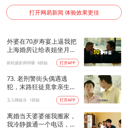
郑丽文：台湾从来没有“独立”过
几元成本的AI广告导致千万市值蒸发
打开网易新闻 体验效果更佳
茅台部分直营店飞天茅台提价
酒店回应车内过夜被收150元
外婆在70岁寿宴上逼我把
商场现钱学森巨幅海报 负责人回应
上海婚房让给表姐坐月
杭州全市有序停课
子，我说行转问舅舅
邮轮摄影师阿嗵
6跟贴
打开APP
乐享全民健身 共筑健康中国
73. 老刑警街头偶遇逃
犯，末路狂徒竟拿亲生儿
子当作人质落网！
玉儿聊娱乐
1跟贴
打开APP
离婚当天婆婆催我搬家，
我冷静拨通一个电话，全