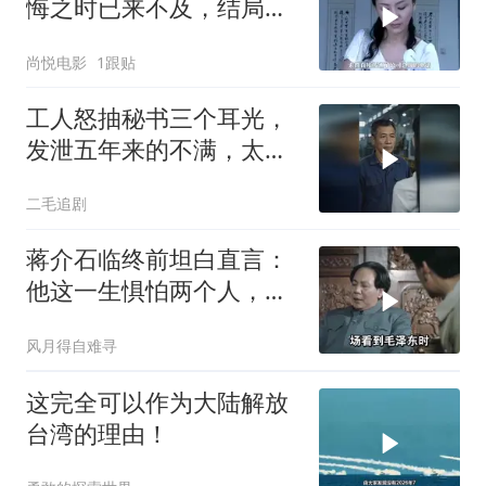
悔之时已来不及，结局令
人唏嘘不已
尚悦电影
1跟贴
工人怒抽秘书三个耳光，
发泄五年来的不满，太解
气了！
二毛追剧
蒋介石临终前坦白直言：
他这一生惧怕两个人，却
只敬佩一个人！
风月得自难寻
这完全可以作为大陆解放
台湾的理由！