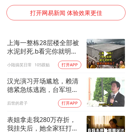
全民健身事业高质量发展
唐田赛前发布会上引用《孙子兵法》
打开网易新闻 体验效果更佳
台当局重金为“台独”织“皇帝新衣”
商场现钱学森巨幅海报 负责人回应
上海一整栋28层楼全部被
几元成本的AI广告导致千万市值蒸发
水泥封死.b看完你就明白
老挝国会主席赛宋蓬逝世
了..s
小陆搞笑日常
105跟贴
打开APP
购飞机票7分钟后退票被扣2022元
乐享全民健身 共筑健康中国
汉光演习开场尴尬，赖清
德紧急练逃跑，台军坦克
掉零件
后世的君子
打开APP
表姐拿走我280万存折，
我挂失后，她全家狂打