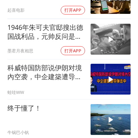
200个电话
起喜电影
打开APP
1946年朱可夫官邸搜出德
国战利品，元帅反问是否
需辞职
墨君月夜相思
打开APP
科威特国防部说伊朗对境
內空袭，中企建築遭导弹
击中｜介文汲.谢寒冰.张
蛙哇WW
延廷｜辣晚报20260806
终于懂了！
牛锅巴小钒