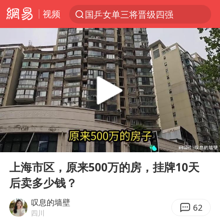
视频
国乒女单三将晋级四强
光影经济撬动暑期消费新蓝海
陈思诚零点晒照为佟丽娅庆生
新疆优化调整景区内自驾服务费
《欢迎来龙餐馆》口碑
上四休三，但降薪1000元，你接受吗？
情侣在平潭拍日出时坠崖致一死一伤
00:00
01:29
检测列车撞人致11死2伤 涉事单位被罚
Play
Ent
full
黄金牛市回来了吗
上海市区，原来500万的房，挂牌10天
后卖多少钱？
36岁男演员成景区NPC后人气爆棚
宇树王兴兴被问了360多个问题
叹息的墙壁
62
四川