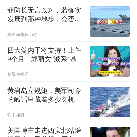
菲防长无言以对，若确实
发展到那种地步，会否上
前线
慕名而来只为你
四大党内干将支持！上任
9个月，郑丽文“派系”基本
形成
糖逗在娱乐
黄岩岛立规矩，美军司令
的喊话里藏着多少玄机
铁甲雄狮
美国博主走进西安北站瞬