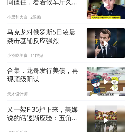
间僵住，看着候车厅久久
说不出话语
小黑和大白
2跟贴
马克龙对俄罗斯5日凌晨
袭击基辅反应强烈
小怪吃美食
11跟贴
合集，龙哥发行美债，再
现顶级阳谋
天才设计师
又一架F-35掉下来，美媒
说的话逐渐应验：五角大
楼要亏大了