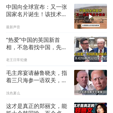
中国向全球宣布：又一张
国家名片诞生！该技术全
世界只有中国拥有
最新声音
“热爱”中国的英国新首
相，不急着找中国，先给
特朗普介绍大生意
老王日常犯傻
毛主席宴请赫鲁晓夫，指
着三只海参一语双关，赫
鲁晓夫听完直冒汗
浅色夏么
这才是真正的郑丽文，能