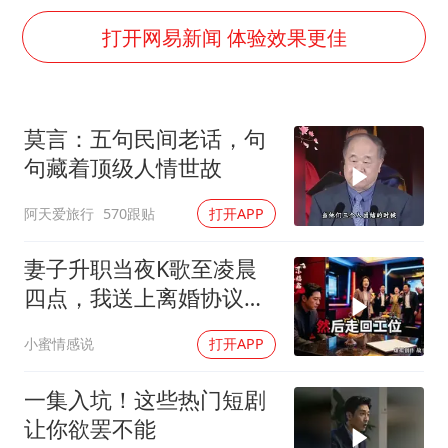
广岛核爆81周年央视播《奥本海默》
打开网易新闻 体验效果更佳
台风灿鸿未来对中国无影响
河南某医院2.33亿工程串标案细节披露
立秋的仪式感
莫言：五句民间老话，句
朱雨玲晋级WTT横滨冠军赛女单八强
句藏着顶级人情世故
“中国蔬菜之乡”最高温达41.8℃
阿天爱旅行
570跟贴
打开APP
东方之约 相约未来
妻子升职当夜K歌至凌晨
四点，我送上离婚协议果
盘，隔天她拦在公司门
小蜜情感说
打开APP
口：我们谈谈
一集入坑！这些热门短剧
让你欲罢不能