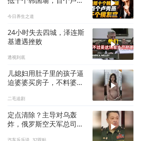
抵十个韩国瑜，百个卢秀
燕，千个侯友宜
今日养生之道
24小时失去四城，泽连斯
基遭遇挫败
透视到底
儿媳妇用肚子里的孩子逼
迫婆婆买房子，不料婆婆
的做法绝了！
二毛追剧
定点清除？主导对乌轰
炸，俄罗斯空天军总司令
疑在莫斯科最贵餐厅被炸
汽车乐乐说
32跟贴