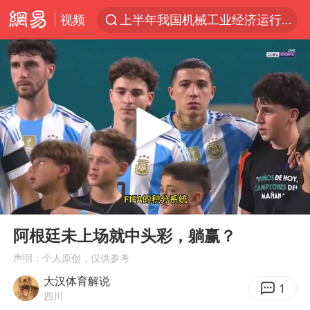
视频
上半年我国机械工业经济运行稳中有进
汪峰阻止14岁女儿买大牌
“立秋的第一杯奶茶”又爆单了
四川宜宾市高县发生4.9级地震
王力宏演唱会黄牛带观众藏匿被查获
泰国校园枪击案死亡人数升至7人
佛山通报笔试前13被淘汰后5名进体检
00:00
00:38
陕西省委书记赶赴柞水县杏坪镇
Play
Ent
full
女孩摆摊卖菌子时收到北大通知书
阿根廷未上场就中头彩，躺赢？
公司“上四休三”但要降薪1000元
声明：个人原创，仅供参考
大汉体育解说
改名后的“青海拉面”店
1
四川