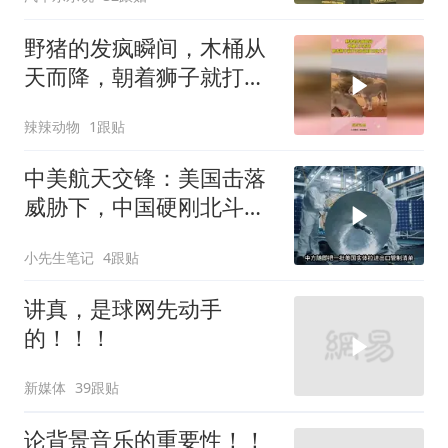
身亡！
野猪的发疯瞬间，木桶从
天而降，朝着狮子就打去
知道自己玩大了
辣辣动物
1跟贴
中美航天交锋：美国击落
威胁下，中国硬刚北斗升
级+重复火箭
小先生笔记
4跟贴
讲真，是球网先动手
的！！！
新媒体
39跟贴
论背景音乐的重要性！！