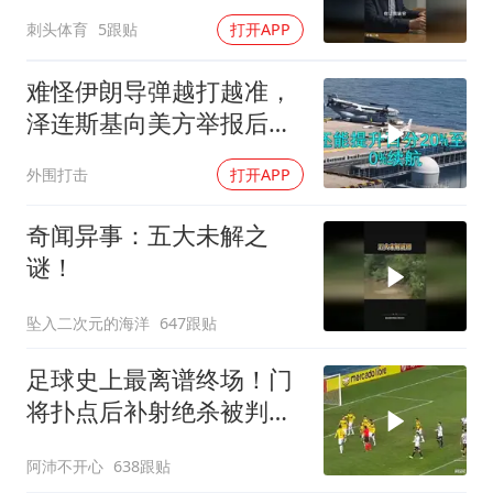
刺头体育
5跟贴
打开APP
难怪伊朗导弹越打越准，
泽连斯基向美方举报后，
特朗普宣布不打了
外围打击
打开APP
奇闻异事：五大未解之
谜！
坠入二次元的海洋
647跟贴
足球史上最离谱终场！门
将扑点后补射绝杀被判无
效
阿沛不开心
638跟贴