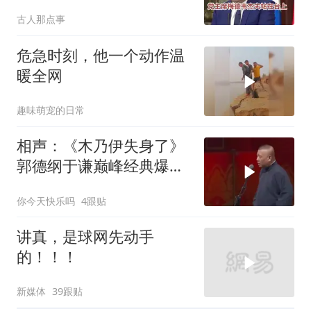
坛释放出什么信号？
古人那点事
危急时刻，他一个动作温
暖全网
趣味萌宠的日常
相声：《木乃伊失身了》
郭德纲于谦巅峰经典爆笑
相声太搞笑太逗了
你今天快乐吗
4跟贴
讲真，是球网先动手
的！！！
新媒体
39跟贴