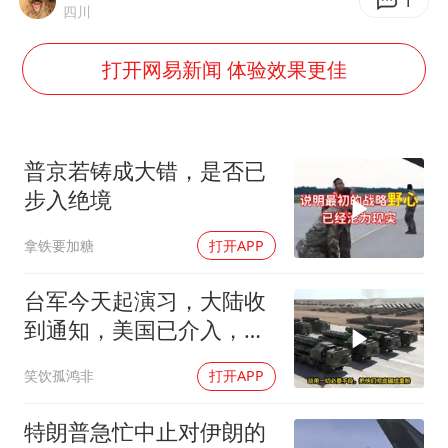
伊斯兰版北约来了吗
1
四川
上半年国内居民出游人次34.63亿
打开网易新闻 体验效果更佳
22岁女生独闯南太行失联12天
薛之谦杭州站演唱会取消
张本智和：零封向鹏不意外
普京若铸成大错，是否已
今年第二强台风将带来多大影响
步入绝境
“准2万亿”之城点名支持三所大学
拿铁要加糖
打开APP
习近平心系体育强国建设
台军今天起演习，大陆收
到通知，美国已介入，日
本涉台表述也变了
笑饮孤鸿非
打开APP
特朗普急忙中止对伊朗的