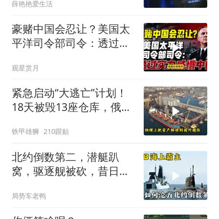
薛艳艳爱生活
豪赌中国会忍让？美国太
平洋司令部司令：透过实
力威慑中国
观星赏月
紧急启动“大逃亡”计划！
18天被毁13座仓库，俄电
商巨头被逼无奈，出此下
铁甲雄狮
210跟贴
策
北约倒数第二，潜艇趴
窝，驱逐舰被砍，昔日的
皇家海军怎么了？
局势车老鸭