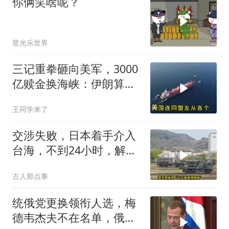
你俩笑啥呢？
星光乐世界
三记重拳砸向美军，3000
亿赎金换海峡：伊朗算准
了特朗普不敢还手
王同学来了
交涉失败，日本着手介入
台海，不到24小时，解放
军军机3路出动
古人那点事
统俄党更换领衔人选，梅
德韦杰夫不在名单，俄政