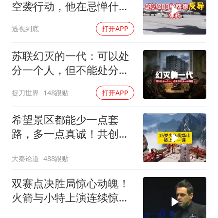
空袭行动，他在忌惮什
么，谁出手拦阻
透视到底
打开APP
苏联幻灭的一代：可以处
分一个人，但不能处分一
种渴望
捉刀世界
148跟贴
打开APP
希望景区都能少一点套
路，多一点真诚！共创良
好旅游环境！
大秦论道
488跟贴
双赛点决胜局惊心动魄！
火箭与小特上演连续惊险
反转，结局舒服了