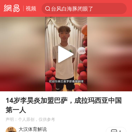
视频
台风白海豚闭眼了
“China Cool”火了，老外爱上中国避暑游
香港宏福苑火灾或由烟头引起
浙江台州《告全体市民书》
美拟年底前首次测试“金穹”反导系统
四川宜宾3.4级地震
网约车司机充电时猝死保险拒赔
00:00
00:18
陕西柞水泥石流已致2死 仍有1人失联
Play
Ent
full
泰国初中生饮弹自尽前开了26枪
14岁李昊炎加盟巴萨，成拉玛西亚中国
第一人
多所高校取消艺考
声明：个人原创，仅供参考
店主称换“青海拉面”招牌后生意更好
大汉体育解说