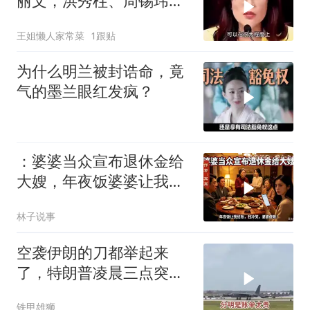
丽文，洪秀柱、周锡玮谁
宜任行政长官
王姐懒人家常菜
1跟贴
为什么明兰被封诰命，竟
气的墨兰眼红发疯？
：婆婆当众宣布退休金给
大嫂，年夜饭婆婆让我结
账，我冷笑，婆婆傻眼
林子说事
空袭伊朗的刀都举起来
了，特朗普凌晨三点突然
喊停
铁甲雄狮