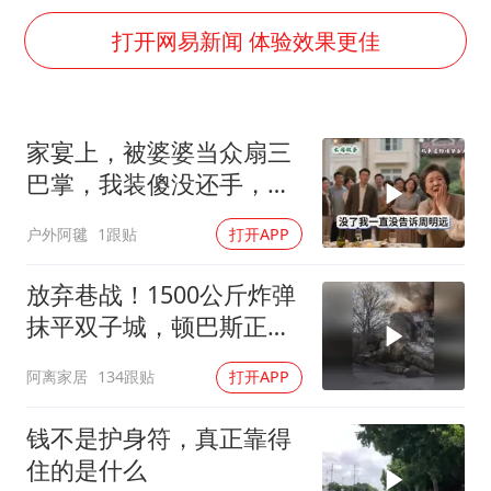
超颖电子拟投资20.86亿建设新项目
打开网易新闻 体验效果更佳
山东一元代青花杯离奇失踪
国防部：中国军队坚决反制任何闹海挑衅图谋
宇树科技中一签需缴款7.54万元
家宴上，被婆婆当众扇三
两名乘客在飞机上因调节座椅起冲突
巴掌，我装傻没还手，悄
山东潍坊发布大风黄色预警
悄卖别墅搬家，8天后丈
户外阿毽
1跟贴
打开APP
夫全家10人被新户主请出
夯实基础开新局
家门
放弃巷战！1500公斤炸弹
抹平双子城，顿巴斯正变
成一场拆城游戏
阿离家居
134跟贴
打开APP
钱不是护身符，真正靠得
住的是什么