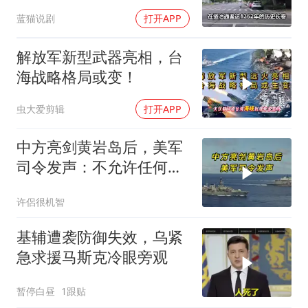
蓝猫说剧
打开APP
解放军新型武器亮相，台
海战略格局或变！
虫大爱剪辑
打开APP
中方亮剑黄岩岛后，美军
司令发声：不允许任何国
家主宰印太
许侶很机智
基辅遭袭防御失效，乌紧
急求援马斯克冷眼旁观
暂停白昼
1跟贴