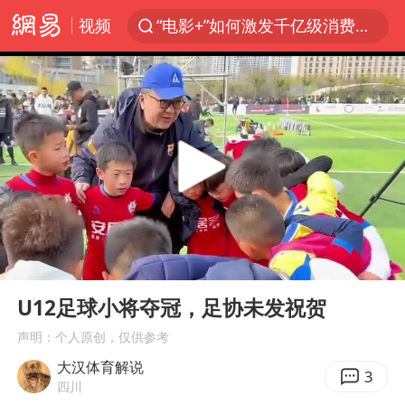
视频
“电影+”如何激发千亿级消费新活力？
福建泉州市委书记张毅恭被查
我国货物贸易进出口超30万亿元
曝韩国足协为外籍裁判员安排色情招待
向鹏0-3不敌张本智和
佛山通报笔试前13被淘汰后5名进体检
“新疆阿勒泰八月能滑雪”不实
00:00
00:46
广东雷州通报特教老师招聘违规事件
Play
Ent
full
“立秋的第一杯奶茶”又爆单了
U12足球小将夺冠，足协未发祝贺
陈幸同晋级WTT横滨冠军赛8强
声明：个人原创，仅供参考
大汉体育解说
泰国枪击案凶手先杀祖父母后行凶
3
四川