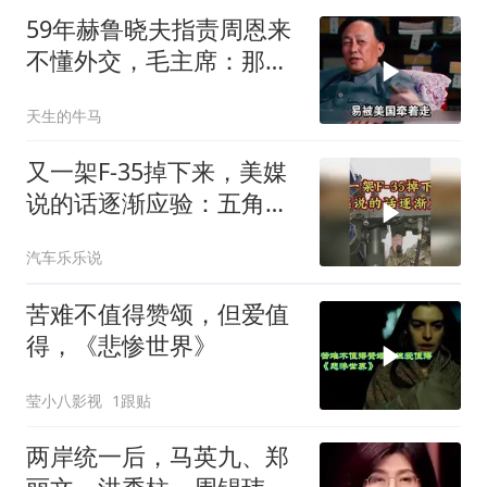
59年赫鲁晓夫指责周恩来
不懂外交，毛主席：那我
也送你一顶帽子
天生的牛马
又一架F-35掉下来，美媒
说的话逐渐应验：五角大
楼要亏大了
汽车乐乐说
苦难不值得赞颂，但爱值
得，《悲惨世界》
莹小八影视
1跟贴
两岸统一后，马英九、郑