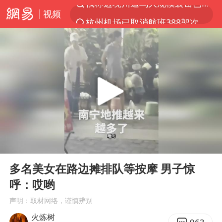
视频
杭州机场已取消航班388架次
上半年我国经营主体结构持续优化
于东来回应胖东来近25年老店年底关闭
《披荆斩棘2026》阵容官宣
中国籍豪华游艇富商之子在泰国被杀
白海豚北上或致京津冀暴雨
美将每月供乌爱国者拦截导弹
00:00
00:13
《龙餐馆》 冲奖
Play
Ent
full
世界第1特鲁姆普斯诺克中国赛一轮游
多名美女在路边摊排队等按摩 男子惊
呼：哎哟
上门女婿出轨女邻居多年被判重婚罪
声明：取材网络，谨慎辨别
新疆一婚礼线上邀请引热议
火炼树