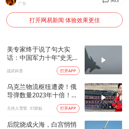
香港刷新1884年以来最高气温纪录
963
广东
国足U17与阿森纳决赛取消 并列冠军
打开网易新闻 体验效果更佳
构建更高水平的全民健身公共服务体系
云南一男子胃中取出180颗铁钉
景区回应“麦积山石窟看完需2000元”
美专家终于说了句大实
曹颖儿子首次演长剧
话：中国军力十年“史无前
例”狂飙，美国这次真坐不
以军士兵把枪口对准中国记者
战武科普
打开APP
住了
奋力开创中国式现代化建设新局面
乌克兰物流枢纽遭袭！俄
导弹数量2023年十倍！为
何越打越强？
主持人雪莹
37跟贴
打开APP
后院烧成火海，白宫悄悄