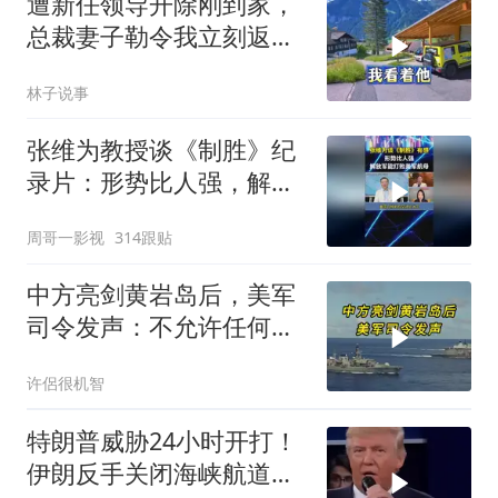
遭新任领导开除刚到家，
总裁妻子勒令我立刻返
岗，我直言她无权命令我
林子说事
张维为教授谈《制胜》纪
录片：形势比人强，解放
军能打败美军航母！
周哥一影视
314跟贴
中方亮剑黄岩岛后，美军
司令发声：不允许任何国
家主宰印太
许侶很机智
特朗普威胁24小时开打！
伊朗反手关闭海峡航道，