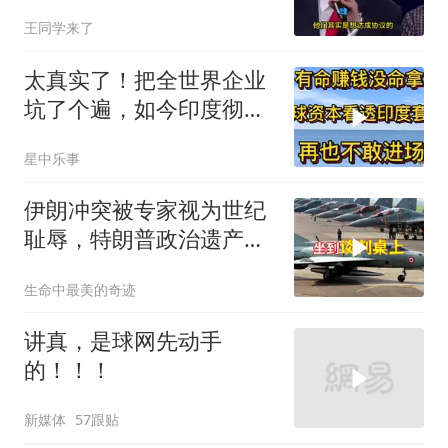
美伊谁在说谎？
王同学来了
太真实了！把全世界企业
坑了个遍，如今印度彻底
无人问津
星中乐事
伊朗冲突被专家视为世纪
耻辱，特朗普政治遗产遭
遇毁灭性打击
生命中最美的奇迹
讲真，是球网先动手
的！！！
新媒体
57跟贴