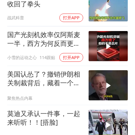
收回了拳头
战武科普
打开APP
国产光刻机效率仅阿斯麦
一半，西方为何反而更
慌？
小雪的运动之心
114跟贴
打开APP
美国认怂了？撤销伊朗相
关制裁背后，藏着一个说
不出口的尴尬
聚焦热点内幕
莫迪又承认一件事，一起
来听听！！[捂脸]