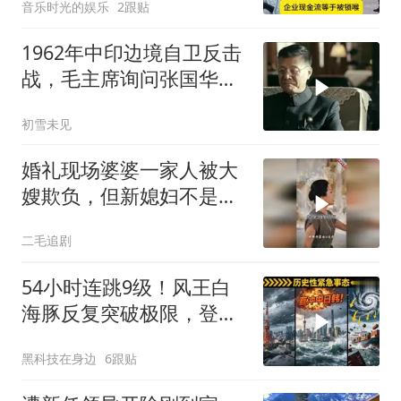
音乐时光的娱乐
2跟贴
1962年中印边境自卫反击
战，毛主席询问张国华能
否获胜
初雪未见
婚礼现场婆婆一家人被大
嫂欺负，但新媳妇不是好
惹的！
二毛追剧
54小时连跳9级！风王白
海豚反复突破极限，登陆
中日韩哪国？
黑科技在身边
6跟贴