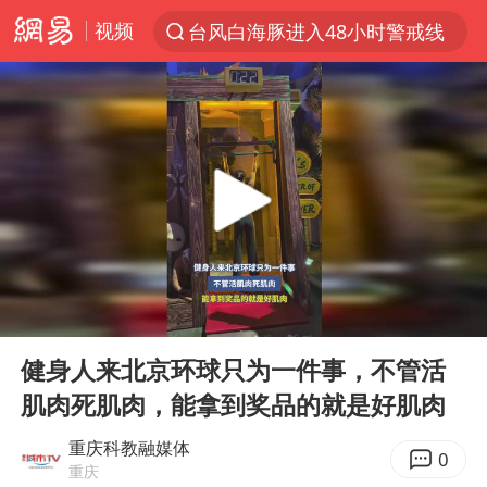
台风白海豚进入48小时警戒线
视频
以“新”破局 首发经济点亮城市消费活力
佛得角门将亮相智利俱乐部主场
中方回应是否在太平洋海底开采稀土
看守所辅警收受10万获刑1年
宇树科技发行价格150.80元/股
CIA被曝已秘密设立古巴工作组
00:00
00:49
泰国一女公务员妆容引争议 本人回应
Play
Ent
U17国足1分钟轰2球
full
健身人来北京环球只为一件事，不管活
宇树科技王兴兴身家有望超200亿元
肌肉死肌肉，能拿到奖品的就是好肌肉
中国养老床位“三连降”
重庆科教融媒体
0
重庆
27岁女子成组织卖淫集团主犯被通缉