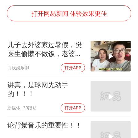
台风白海豚影响中国已成定局
打开网易新闻 体验效果更佳
外交部发言人就广岛核爆81周年等答记者问
贵州轮胎子公司获美国退税8136万
儿子去外婆家过暑假，樊
法国下周开始禁止未经同意的电话营销
医生偷懒不做饭，老婆亲
吉林一“温度计大楼”读数爆表
自下厨做上海名点
白浅娱乐聊
打开APP
多地要求领导干部带头休假
奋进开新局 实干挑大梁
讲真，是球网先动手
的！！！
新媒体
39跟贴
打开APP
论背景音乐的重要性！！