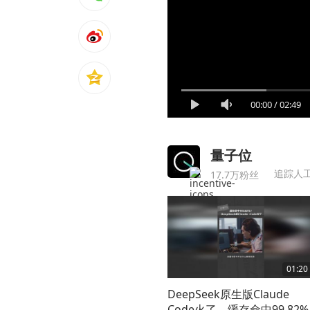
00:00
/
02:49
量子位
追踪人
17.7万粉丝
01:20
DeepSeek原生版Claude
Code火了，缓存命中99.82%