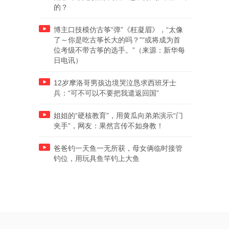
的？
博主口技模仿古筝“弹”《枉凝眉》，“太像
了～你是吃古筝长大的吗？”“或将成为首
位考级不带古筝的选手。”（来源：新华每
日电讯）
12岁摩洛哥男孩边境哭泣恳求西班牙士
兵：“可不可以不要把我遣返回国”
姐姐的“硬核教育”，用黄瓜向弟弟演示“门
夹手”，网友：果然言传不如身教！
爸爸钓一天鱼一无所获，母女俩临时接管
钓位，用玩具鱼竿钓上大鱼