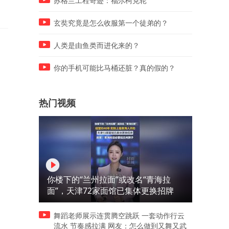
苏格兰工程奇迹：福尔柯克轮
突然冲上GitHub万星
玄奘究竟是怎么收服第一个徒弟的？
人类是由鱼类而进化来的？
你的手机可能比马桶还脏？真的假的？
热门视频
你楼下的“兰州拉面”或改名“青海拉
面”，天津72家面馆已集体更换招牌
舞蹈老师展示连贯腾空跳跃 一套动作行云
流水 节奏感拉满 网友：怎么做到又舞又武