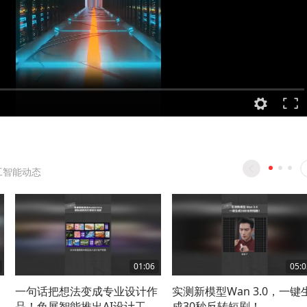
工智能动态
01:06
05:0
一句话把想法变成专业设计作
实测新模型Wan 3.0，一键
品！兔展智能推出AI设计工具
成30秒反转短剧！