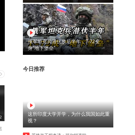
俄军坦克兵潜伏敌后半年，T-72变
身“地下堡垒”
今日推荐
这所印度大学开学，为什么我国如此重
2
01:51
07:45
视？
生
一句话部署本地语音智能体 一
从飞船到汽车：这个60年前
个开源两年的语音项目，最近
算法无处不在——卡尔曼滤