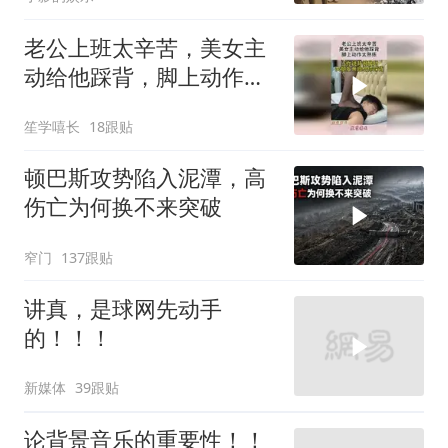
老公上班太辛苦，美女主
动给他踩背，脚上动作太
熟练！
笙学嘻长
18跟贴
顿巴斯攻势陷入泥潭，高
伤亡为何换不来突破
窄门
137跟贴
讲真，是球网先动手
的！！！
新媒体
39跟贴
论背景音乐的重要性！！