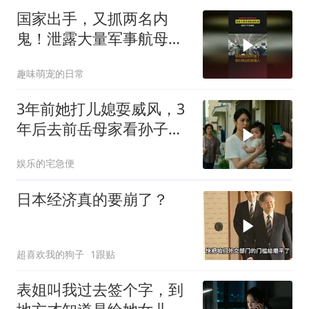
国家出手，又抓两名内
鬼！泄露大量军事航母机
密，身份个个不简单
趣味萌宠的日常
3年前她打儿媳耍威风，3
年后去前岳母家看孙子，
当场惊呆
娱乐的宅急便
日本经济真的要崩了？
超喜欢我的狗子
1跟贴
表姐叫我过去签个字，到