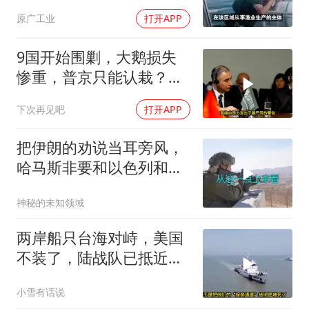
原广工业
打开APP
9国开始围剿，大鹅损失
惨重，普京只能认栽？俄
大使：海盗行为
下次再见吧
打开APP
把伊朗的劝说当耳旁风，
哈马斯非要和以色列和
解，德黑兰损失重大
神秘的未知领域
两岸船只台海对峙，美国
不装了，陆战队已抵近台
岛，日本也介入了
小雪有话说