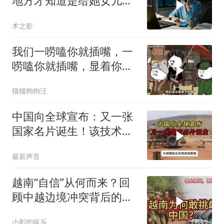
地方才知道是给她女儿婚
房做无限连带担保
术之影
我们一唠嗑你就插嘴，一
唠嗑你就插嘴，显着你
了？
猫猫狗狗汪
中国向全球宣布：又一张
国家名片诞生！该技术全
世界只有中国拥有
最新声音
越南“自信”从何而来？回
顾中越边境冲突背后的故
事
小影的娱乐