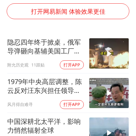
“梅姨”准确年龄仍未知
打开网易新闻 体验效果更佳
南昌一规划馆现“阴间座椅”字样
上海一酒店房间爬满床虱 住客反被怼
韩国每3辆新上牌电车就有1辆来自中国
隐忍四年终于掀桌，俄军
41岁女子为鼓励女儿考上985研究生
导弹砸向基辅美国工厂，
多个台风来袭 是否会相互影响
背后这步棋太狠了
附允历史观
11跟贴
打开APP
李亚鹏向地铁吐血女孩捐99999元
1979年中央高层调整，陈
中国经济展现强大韧性和活力
云反对汪东兴担任领导职
务
风月得自难寻
打开APP
中国深耕北太平洋，影响
力悄然辐射全球