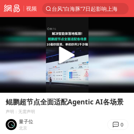
视频
台风“白海豚”7日起影响上海
聚“绿”成势，结构转型活力足
80后女柜员获聘4200亿银行副行长
金饰克价大幅跳涨
24小时不关空调 电费会更低吗
郑国霖回应去景区上班被保安拦下
“梅姨案”被拐儿童钟彬发声
00:00
03:10
浙江舟山21条水上客运航线停航
Play
Ent
full
空调发明出来竟然不是为了给人降温
鲲鹏超节点全面适配Agentic AI各场景
今年4位周星驰电影配角去世
声明：无需声明
量子位
《歌手》歌王之战帮唱嘉宾官宣
0
北京