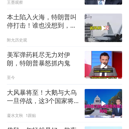
王墨观察
本土陷入火海，特朗普叫
停打击！谁也没想到，中
方已完成南海布局
附允历史观
美军弹药耗尽无力对伊
朗，特朗普暴怒抓内鬼
至今
大风暴将至！大鹅与大乌
一旦停战，这3个国家将
直接迎来灭国崩盘
凝水文秋
1跟贴