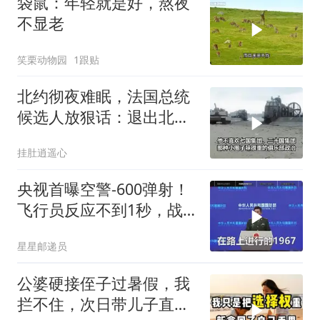
袋鼠：年轻就是好，熬夜
不显老
笑栗动物园
1跟贴
北约彻夜难眠，法国总统
候选人放狠话：退出北
约，和中国合作
挂肚逍遥心
央视首曝空警-600弹射！
飞行员反应不到1秒，战
友牺牲无人退缩！
星星邮递员
公婆硬接侄子过暑假，我
拦不住，次日带儿子直飞