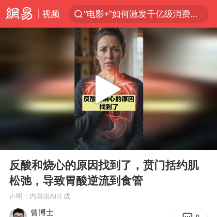
“电影+”如何激发千亿级消费新活力？
视频
全球首个长时储能一体化产业园量产
台风白海豚已进入24小时警戒线
“秋天的第一杯奶茶”6岁了
中国女篮70-67险胜尼日利亚女篮
四川宜宾高县4.9级地震致1死
上海：台风白海豚或将带来龙卷风
中巨芯：上半年归母净利润1405.77万元
00:00
00:37
Play
Ent
38岁演员求职万岁山NPC成功
full
反酸和烧心的原因找到了，贲门括约肌
胜宏科技：股票交易异常波动
松弛，导致胃酸逆流到食管
国乒男单横滨冠军赛全军覆没
声明：内容由AI生成
胡彦斌获《歌手2026》歌王
曾博士