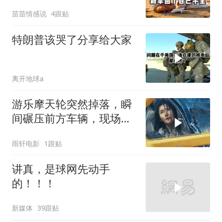
普吉岛，婆婆傻眼
苗苗情感说
4跟贴
特朗普该哭了分享给大家
离开地球a
游乐摩天轮突然掉落，瞬
间碾压前方车辆，现场状
况惊险万分
雨轩电影
1跟贴
讲真，是球网先动手
的！！！
新媒体
39跟贴