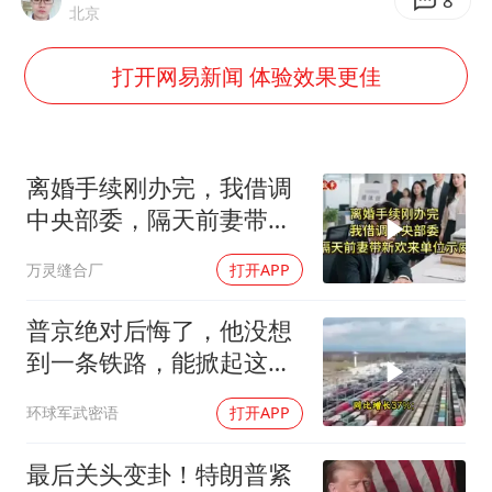
8
北京
U17国足三连胜晋级明日之星半决赛
打开网易新闻 体验效果更佳
美股存储板块集体大跌
名创优品回应女子吐槽内裤质量差
日本试射“战斧”导弹，国防部回应
离婚手续刚办完，我借调
东航：国内客票提前14天免费退改
中央部委，隔天前妻带新
夯实基础开新局
欢来单位示威
万灵缝合厂
打开APP
普京绝对后悔了，他没想
到一条铁路，能掀起这么
大的风浪，中亚格局彻底
环球军武密语
打开APP
改写
最后关头变卦！特朗普紧