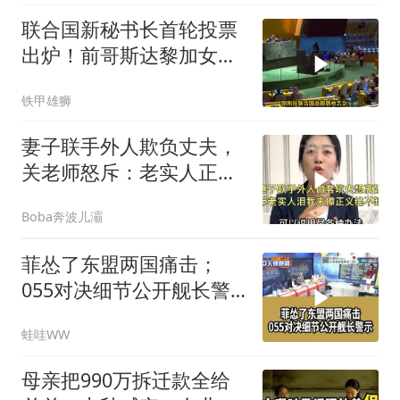
联合国新秘书长首轮投票
出炉！前哥斯达黎加女副
总统高票领跑，坚定奉行
铁甲雄狮
一中原则到底有多绝？
妻子联手外人欺负丈夫，
关老师怒斥：老实人正义
绝不缺席！
Boba奔波儿灞
菲怂了东盟两国痛击；
055对决细节公开舰长警
示｜帅化民.孙大千.谢寒
蛙哇WW
冰｜辣晚报20260805
母亲把990万拆迁款全给