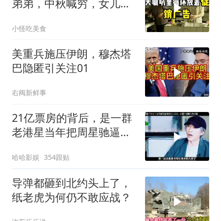
弟弟，中秋喊穷，女儿笑
怼：你的钱又没给我
小怪吃美食
美重兵施压伊朗，穆杰塔
巴隐匿引关注01
右阀新鲜事
21亿票房的背后，是一群
老港星当年把周星驰逼出
香港的残酷真相
哈哈影娱
354跟贴
导弹都砸到北约头上了，
纸老虎为何仍不敢应战？