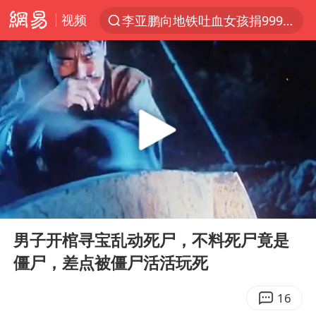
视频
李亚鹏向地铁吐血女孩捐99999元
服务提质，内需扩容有保障
官方通报传销头目出狱办书院
普京宣布多项人事调整
台风白海豚可能在浙江登陆
美股收盘：道指再创历史新高
人贩子“梅姨”真实姓名曝光
00:00
01:31
强台风白海豚逐渐向我国靠近
Play
Ent
full
被一条街帮助的“煎饼叔叔”去世
男子开棺寻宝乱动死尸，不料死尸竟是
僵尸，差点被僵尸活活玩死
为鼓励女儿 41岁妈妈考上985研究生
“老头乐”悬挂“蒙H好几个8”上路
16