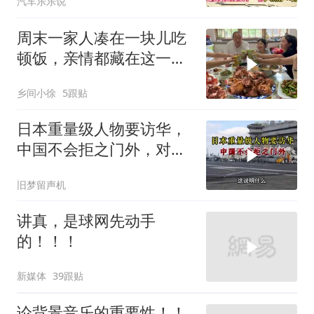
汽车乐乐说
周末一家人凑在一块儿吃
顿饭，亲情都藏在这一饭
一菜里
乡间小徐
5跟贴
日本重量级人物要访华，
中国不会拒之门外，对日
本公事公办就够了
旧梦留声机
讲真，是球网先动手
的！！！
新媒体
39跟贴
论背景音乐的重要性！！