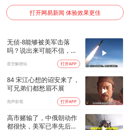
被错换37年女子起诉医院：本不需辍学
河南：领导干部要带头休假
打开网易新闻 体验效果更佳
中方公布5项对美反制措施
男子出狱前8天被改判死缓
无侦-8能够被美军击落
13岁少年白天写作业晚上夜市炒粉
吗？说出来可能不信，无
四预警齐发！双台风影响多个海域
侦-8本身就是无解的阳
星空解密站
打开APP
谋，美军打不打都得吃大
华为新款折叠屏电脑24999元起
亏
坚持党全面领导和党中央集中统一领导
84 宋江心想的诏安来了，
可兄弟们都愁眉不展
尧声影视
打开APP
高市赌输了，中俄朝动作
都很快，美军已率先后撤.