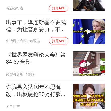
局势变成3对1
奇迹游行者
打开APP
出事了，泽连斯基不讲武
德，为让普京妥协，不料
全力进攻这一处
生活魔术专家
34跟贴
打开APP
《世界网友辩论大会》第
84-87合集
霞霞聊影视
1跟贴
诈骗男入狱10年不思悔
改，出狱硬抢30万打爹不
养老，这儿子白养了
阿兰回声