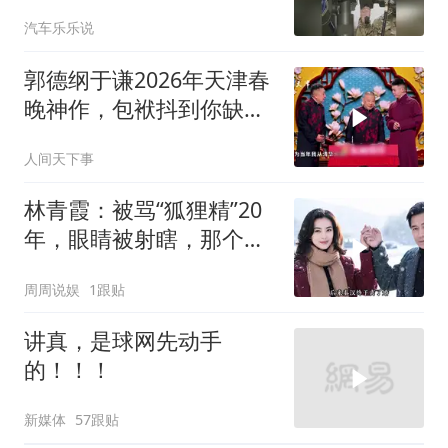
楼要亏大了
汽车乐乐说
郭德纲于谦2026年天津春
晚神作，包袱抖到你缺氧
笑到肚子疼！
人间天下事
林青霞：被骂“狐狸精”20
年，眼睛被射瞎，那个男
人只问了一句“谁来出机票
周周说娱
1跟贴
钱？”
讲真，是球网先动手
的！！！
新媒体
57跟贴