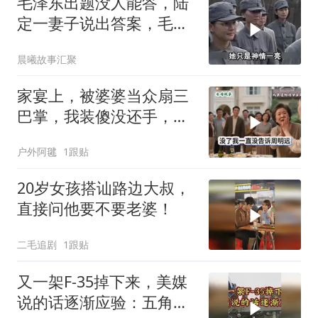
毛泽东出题没人能答，陆
定一妻子说出答案，毛主
席听后高兴异常
晨曦故事汇聚
家宴上，被婆婆当众扇三
巴掌，我装傻没还手，悄
悄卖别墅搬家，8天后丈
户外阿毽
1跟贴
夫全家10人被新户主请出
家门
20岁女孩搭讪路边大叔，
直接问他要不要老婆！
二毛追剧
1跟贴
又一架F-35掉下来，美媒
说的话逐渐应验：五角大