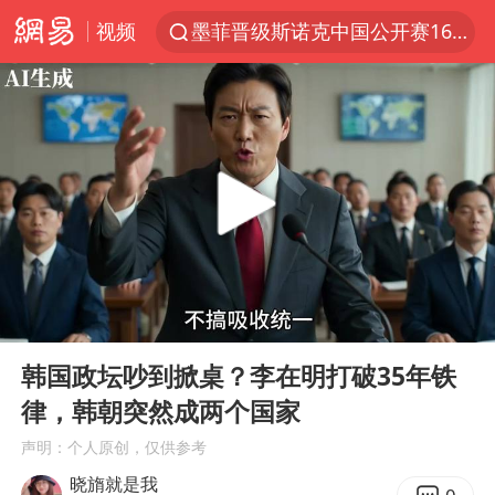
视频
墨菲晋级斯诺克中国公开赛16强
上海交大绝杀清华闯进AUBL总决赛
夏日经济乘热而上 消费市场向新而行
南航回应深圳飞无锡航班起飞时遭雷击
江西警方通报：一男子酒驾致7人受伤
陈丽君提名百花奖最佳新人奖
《披荆斩棘2026》阵容官宣
00:00
01:04
独闯南太行的失联女生最后轨迹已确认
Play
Ent
full
以拒绝“和平委员会”的加沙和平计划
韩国政坛吵到掀桌？李在明打破35年铁
律，韩朝突然成两个国家
香港刷新1884年以来最高气温纪录
声明：个人原创，仅供参考
BLG经理辟谣Bin离队
晓旓就是我