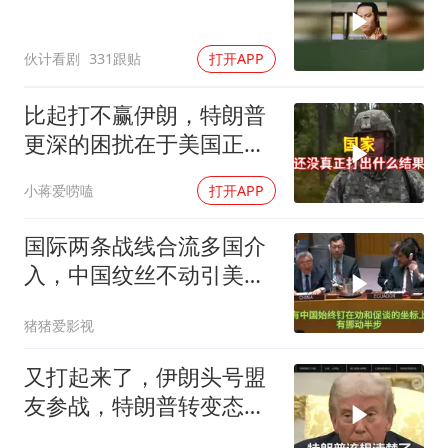
伙计看剧
331跟贴
打开APP
比起打不赢伊朗，特朗普
更深的困扰在于美国正重
蹈前苏联模式
小蒋爱唠嗑
打开APP
国际两条战线合流多国介
入，中国纹丝不动引美方
焦虑
猪猪爱影视
又打起来了，伊朗头号盟
友参战，特朗普转变态
度，英法德俄选边站