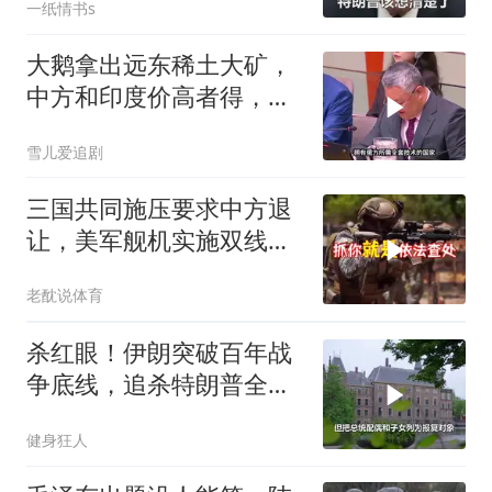
一纸情书s
大鹅拿出远东稀土大矿，
中方和印度价高者得，背
后全是各种算计
雪儿爱追剧
三国共同施压要求中方退
让，美军舰机实施双线抵
近，南海被划为禁区，
老酖说体育
轰-6K已挂弹
杀红眼！伊朗突破百年战
争底线，追杀特朗普全
家，血债必须血偿？
健身狂人