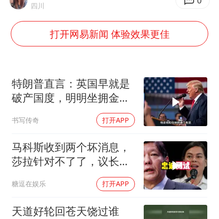
于东来回应胖东来近25年老店年底关闭
0
四川
肖国栋晋级 特鲁姆普爆冷出局
打开网易新闻 体验效果更佳
哈马斯称坚持加沙停火协议路线图
以军士兵把枪口对准中国记者
上门女婿出轨女邻居多年被判重婚罪
特朗普直言：英国早就是
央视新主播李秋莹母校发文祝贺
破产国度，明明坐拥金
山，却偏偏无动于衷
暑期研学游升温 在旅途中增长知识
书写传奇
打开APP
白海豚对华东华北影响会大于巴威
马科斯收到两个坏消息，
总书记点赞的非遗苗绣焕发新生机
莎拉针对不了了，议长反
水，防长被硬刚！
糖逗在娱乐
打开APP
天道好轮回苍天饶过谁