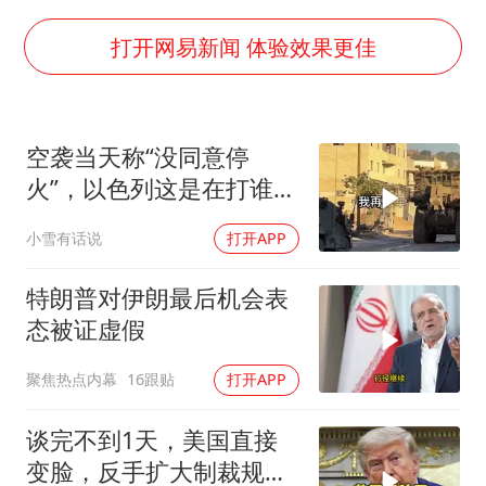
公司“上四休三”但要降薪1000元
国民党推出AI发言人“郑小文”
打开网易新闻 体验效果更佳
A股收盘：三大指数均涨超1%
“中国蔬菜之乡”最高温达41.8℃
空袭当天称“没同意停
如何把百年大党建设得更加坚强有力？
火”，以色列这是在打谁的
脸
小雪有话说
打开APP
特朗普对伊朗最后机会表
态被证虚假
聚焦热点内幕
16跟贴
打开APP
谈完不到1天，美国直接
变脸，反手扩大制裁规