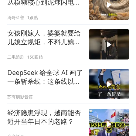
从模糊核心到泥球闪电，
重塑太阳系起源
冯哥科普
1跟贴
女孩刚嫁人，婆婆就要给
儿媳立规矩，不料儿媳不
是好惹的！
二毛追剧
150跟贴
DeepSeek 给全球 AI 画了
一条斩杀线：这条线以下
的，趁早都别干了！
苏有朋影音馆
经济隐患浮现，越南能否
避开当年日本的老路？