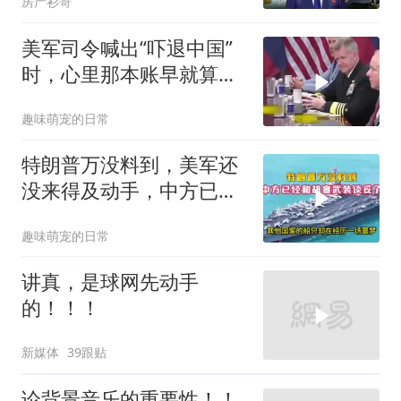
房产衫哥
美军司令喊出“吓退中国”
时，心里那本账早就算清
楚了
趣味萌宠的日常
特朗普万没料到，美军还
没来得及动手，中方已经
和胡塞武装谈妥了
趣味萌宠的日常
讲真，是球网先动手
的！！！
新媒体
39跟贴
论背景音乐的重要性！！