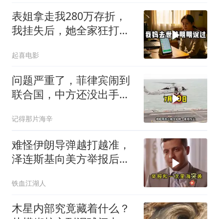
表姐拿走我280万存折，
我挂失后，她全家狂打
200个电话
起喜电影
问题严重了，菲律宾闹到
联合国，中方还没出手，
东盟两国先出手了
记得那片海辛
难怪伊朗导弹越打越准，
泽连斯基向美方举报后，
特朗普宣布不打了
铁血江湖人
木星内部究竟藏着什么？