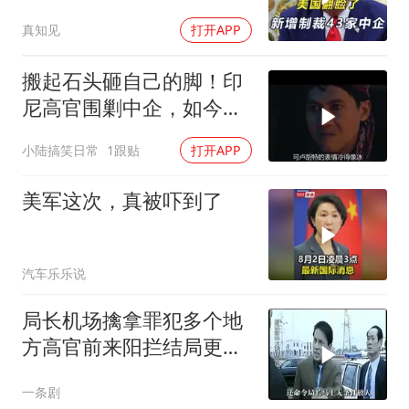
模，43家中企遭殃
真知见
打开APP
搬起石头砸自己的脚！印
尼高官围剿中企，如今烂
摊子没人收
小陆搞笑日常
1跟贴
打开APP
美军这次，真被吓到了
汽车乐乐说
局长机场擒拿罪犯多个地
方高官前来阳拦结局更引
出惊天警匪大战
一条剧