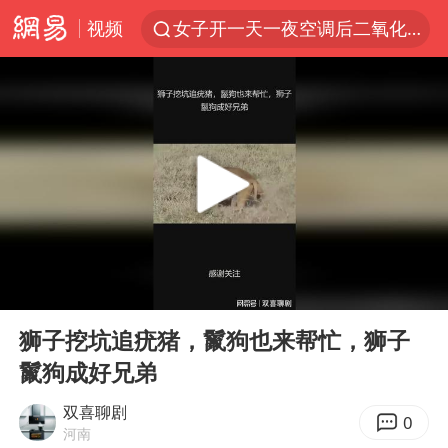
视频
女子开一天一夜空调后二氧化碳中毒
美国将对多晶硅衍生品加征15%关税
佛山通报笔试前13被淘汰后5名进体检
泰国校园枪击案死亡人数升至7人
陕西省委书记赶赴柞水县杏坪镇
女孩摆摊卖菌子时收到北大通知书
年内第一高价股今日打新
00:00
03:14
改名后的“青海拉面”店
Play
Ent
full
粉笔教育发布“自曝式”公开信
狮子挖坑追疣猪，鬣狗也来帮忙，狮子
鬣狗成好兄弟
广岛核爆81周年央视播《奥本海默》
四川宜宾市高县发生4.9级地震
双喜聊剧
0
河南