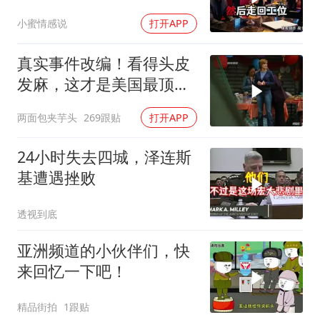
盘，隔天她拦在公司门
小蜜情感说
打开APP
口：我们谈谈
真实事件改编！看得头皮
发麻，这才是美国最顶级
刑侦片，全程高能
两面包夹芋头
269跟贴
打开APP
24小时失去四城，泽连斯
基遭遇挫败
透视到底
亚洲频道的小伙伴们，快
来回忆一下吧！
精品街拍
1跟贴