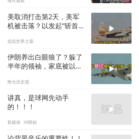
烽火观察
美取消打击第2天，美军
机被击落？以发起“斩首行
动”
侃侃世界之最
伊朗养出白眼狼了？躲了
半年的领袖，家底被以色
列摸得一干二净
附允历史观
讲真，是球网先动手
的！！！
新媒体
39跟贴
论背景音乐的重要性！！