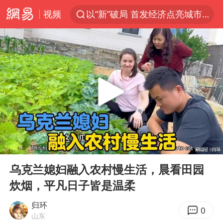
视频
以“新”破局 首发经济点亮城市消费活力
台风白海豚进入48小时警戒线
佛得角门将亮相智利俱乐部主场
宇树科技发行价格150.80元/股
看守所辅警收受10万获刑1年
宇树科技王兴兴身家有望超200亿元
五粮液渠道价一箱上涨近百元
00:00
09:41
CIA被曝已秘密设立古巴工作组
Play
Ent
full
U17国足1分钟轰2球
乌克兰媳妇融入农村慢生活，晨看田园
炊烟，平凡日子皆是温柔
泰国一女公务员妆容引争议 本人回应
村民谈“梅姨”：叫的其实是“媒姨”
归环
0
山东