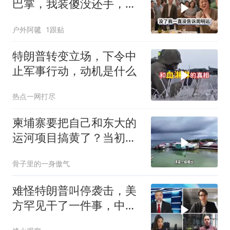
巴掌，我装傻没还手，悄
悄卖别墅搬家，8天后丈
户外阿毽
1跟贴
夫全家10人被新户主请出
家门
特朗普转变立场，下令中
止军事行动，动机是什么
热点一网打尽
柬埔寨要把自己和东大的
运河项目搞黄了？当初可
是吹得天花乱坠
骨子里的一身傲气
难怪特朗普叫停袭击，美
方罕见干了一件事，中方
智库预测有事发生