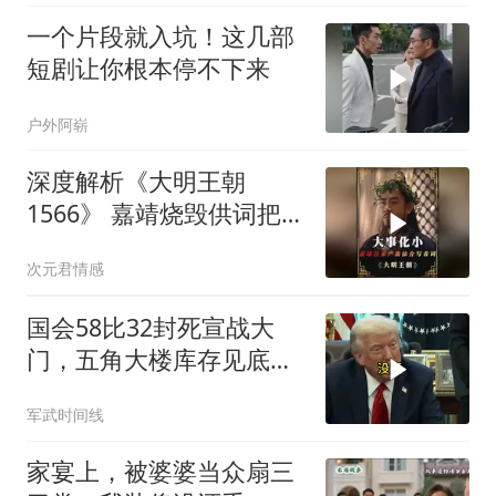
一个片段就入坑！这几部
短剧让你根本停不下来
户外阿崭
深度解析《大明王朝
1566》 嘉靖烧毁供词把浙
江案子压了下来
次元君情感
国会58比32封死宣战大
门，五角大楼库存见底，
特朗普叫停打伊朗那晚发
军武时间线
生了什么
家宴上，被婆婆当众扇三