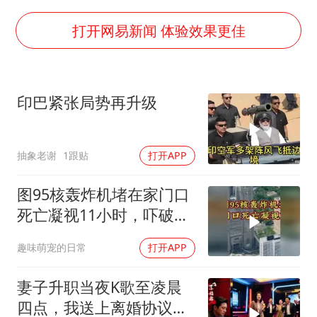
24小时不关空调 电费会更低吗
中国养老床位“三连降”
打开网易新闻 体验效果更佳
哪吒汽车南宁工厂设备降价20%拍卖
郑国霖回应去景区上班被保安拦下
印巴紧张局势再升级
我国编制完成新版全月地质图
“深圳地面沉降致车辆损坏”不实
抽象老谢
1跟贴
打开APP
奋进开新局 实干挑大梁
图95核轰炸机堵在家门口
死亡凝视11小时，吓破胆
的日本多绝望？
趣味萌宠的日常
打开APP
妻子升职当夜K歌至凌晨
四点，我送上离婚协议果