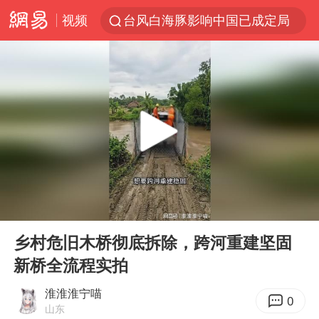
视频
台风白海豚影响中国已成定局
昆明石林火把节
胡塞武装袭扰红海航运行动升级
我国编制完成新版全月地质图
台风白海豚即将进入48小时警戒线
官方回应献血屋不让市民入内躲雨
郑国霖回应去景区上班被保安拦下
00:00
02:00
80后女柜员逆袭成4200亿银行副行长
Play
Ent
full
感觉全东北都在等7号
乡村危旧木桥彻底拆除，跨河重建坚固
新桥全流程实拍
扎哈罗娃批广岛市长不提美国原子弹
女子利用漏洞0元薅走3000多件家电
淮淮淮宁喵
0
山东