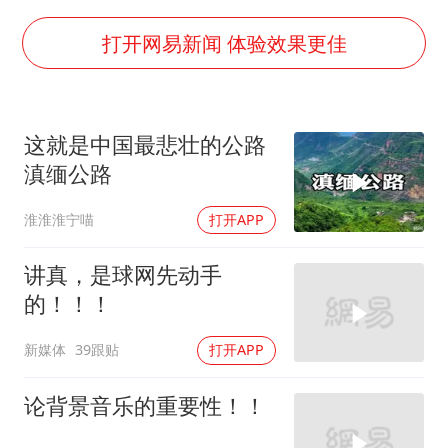
关之琳否认与27岁模特的恋情
多地要求领导干部带头休假
打开网易新闻 体验效果更佳
中央气象台发布台风黄色预警
对话重庆地铁吐血女孩
这就是中国最悲壮的公路
中方回应日本广岛核爆81周年
滇缅公路
奋进开新局 实干挑大梁
淮淮淮宁喵
打开APP
讲真，是球网先动手
的！！！
新媒体
39跟贴
打开APP
论背景音乐的重要性！！