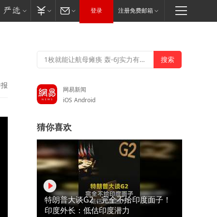
登录
注册免费邮箱
举报
网易新闻
iOS
Android
猜你喜欢
特朗普大谈G2，完全不给印度面子！
印度外长：低估印度潜力