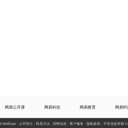
网易公开课
网易科技
网易教育
网易时
t NetEase
|
公司简介
|
联系方法
|
招聘信息
|
客户服务
|
隐私政策
|
不良信息举报 Comp