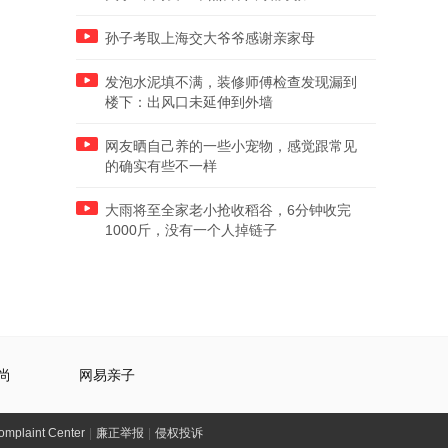
孙子考取上海交大爷爷感谢亲家母
发泡水泥填不满，装修师傅检查发现漏到
楼下：出风口未延伸到外墙
网友晒自己养的一些小宠物，感觉跟常见
的确实有些不一样
大雨将至全家老小抢收稻谷，6分钟收完
1000斤，没有一个人掉链子
尚
网易亲子
laint Center
|
廉正举报
|
侵权投诉