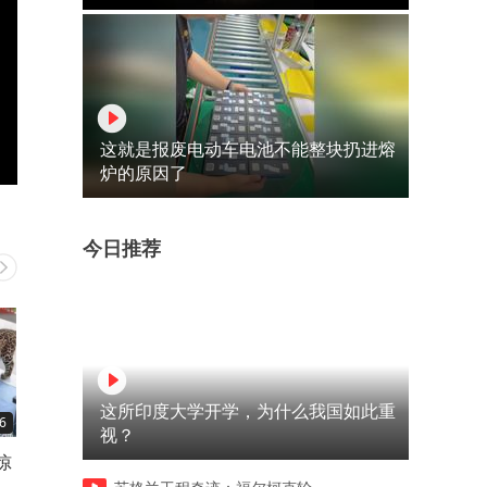
这就是报废电动车电池不能整块扔进熔
炉的原因了
今日推荐
这所印度大学开学，为什么我国如此重
6
02:37
04:34
视？
惊
美少女转身变，已变成战士
老伴炒股挣钱，自己亏了百
在
万，上海老股民总结出三个