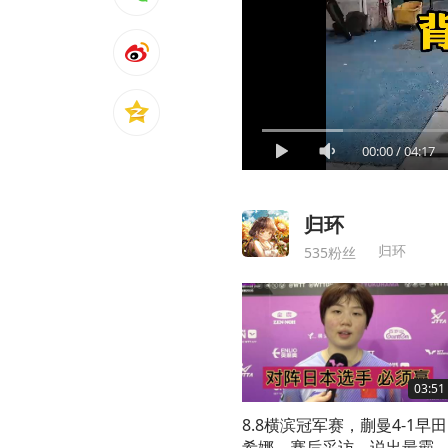
00:00
/
04:17
归环
归环
535粉丝
03:51
8.8横滨冠军赛，蒯曼4-1早田
希娜，赛后采访，说出最霸