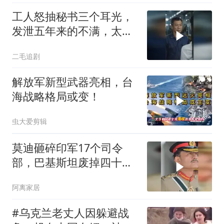
工人怒抽秘书三个耳光，
发泄五年来的不满，太解
气了！
二毛追剧
解放军新型武器亮相，台
海战略格局或变！
虫大爱剪辑
莫迪砸碎印军17个司令
部，巴基斯坦废掉四十年
旧制，南亚两个死敌同时
阿离家居
变天
#乌克兰老丈人因躲避战