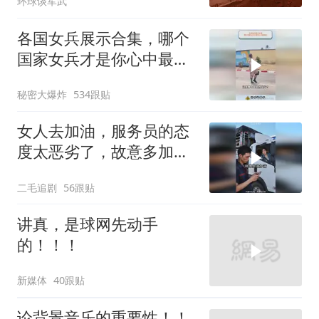
环球谈军武
各国女兵展示合集，哪个
国家女兵才是你心中最飒
的？
秘密大爆炸
534跟贴
女人去加油，服务员的态
度太恶劣了，故意多加油
多收钱！
二毛追剧
56跟贴
讲真，是球网先动手
的！！！
新媒体
40跟贴
论背景音乐的重要性！！