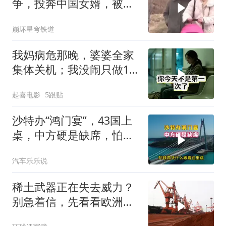
争，投奔中国女婿，被眼
前城市繁荣震惊
崩坏星穹铁道
我妈病危那晚，婆婆全家
集体关机；我没闹只做1
事，6天后她打来电话：
起喜电影
5跟贴
你是不是疯了？
沙特办“鸿门宴”，43国上
桌，中方硬是缺席，怕得
罪伊朗？格局小了
汽车乐乐说
稀土武器正在失去威力？
别急着信，先看看欧洲军
工现在急成啥样了