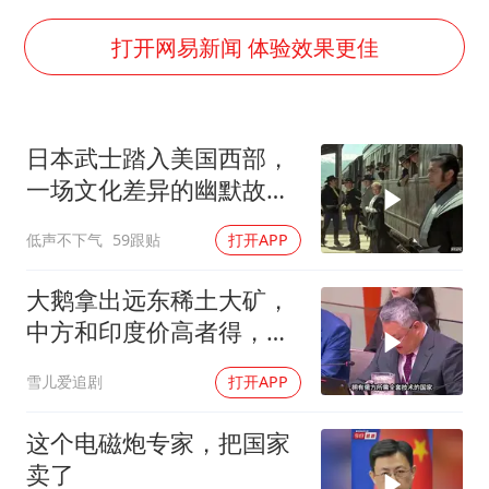
视频丨中国东方电气集团原党组副书记、董事宋致远被查
香港宏福苑火灾或由烟头引起
打开网易新闻 体验效果更佳
酒店回应车内过夜被收150元
几元成本的AI广告导致千万市值蒸发
日本武士踏入美国西部，
36岁男演员成景区NPC后人气爆棚
一场文化差异的幽默故事
浙江台州《告全体市民书》
即将开
低声不下气
59跟贴
打开APP
梁家辉百花奖演讲落泪
人民的健康、体质、幸福一脉相承
大鹅拿出远东稀土大矿，
中方和印度价高者得，背
后全是各种算计
雪儿爱追剧
打开APP
这个电磁炮专家，把国家
卖了