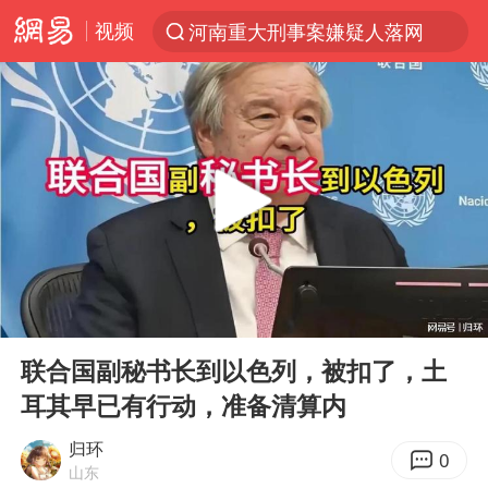
视频
河南重大刑事案嫌疑人落网
光影经济撬动暑期消费新蓝海
浙江上海等地有大雨或暴雨
马克·艾伦退出斯诺克中国公开赛
西湖突现狂风暴雨 游客瞬间被浇透
金饰克价一夜涨回1300元
新疆景区自驾服务费改为按车收费
00:00
14:14
“不怕六爷挂得多 就怕六爷挂一颗”
Play
Ent
full
多家A股公司收到美国关税退款
联合国副秘书长到以色列，被扣了，土
耳其早已有行动，准备清算内
直击东北超：哈尔滨vs通辽
白海豚将正面袭击贯穿浙江
归环
0
山东