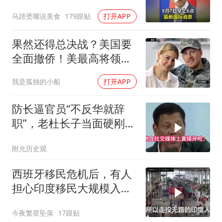
马蹄烫嘴说美食
179跟贴
打开APP
果然还得总决战？美国要
全面撤侨！美最高将领：
决战伊朗随时能打
我是孤独的小船
打开APP
防长逼官员“不反华就辞
职”，老杜长子当面硬刚：
你凭什么？
附允历史观
西班牙移民危机后，有人
担心印度移民大规模入侵
中国，这可能吗？
今夜繁星坠落
17跟贴