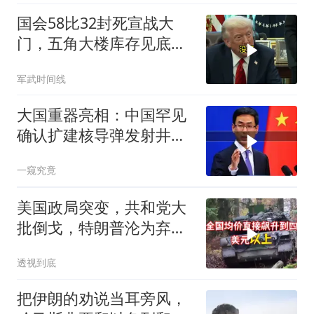
国会58比32封死宣战大
门，五角大楼库存见底，
特朗普叫停打伊朗那晚发
军武时间线
生了什么
大国重器亮相：中国罕见
确认扩建核导弹发射井铸
就“战略底牌”
一窥究竟
美国政局突变，共和党大
批倒戈，特朗普沦为弃
子，中方预判精准
透视到底
把伊朗的劝说当耳旁风，