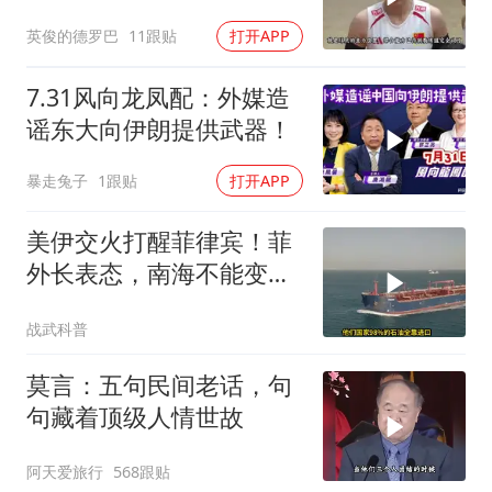
勇为她选替补
英俊的德罗巴
11跟贴
打开APP
7.31风向龙凤配：外媒造
谣东大向伊朗提供武器！
暴走兔子
1跟贴
打开APP
美伊交火打醒菲律宾！菲
外长表态，南海不能变成
第二个霍尔木兹
战武科普
莫言：五句民间老话，句
句藏着顶级人情世故
阿天爱旅行
568跟贴