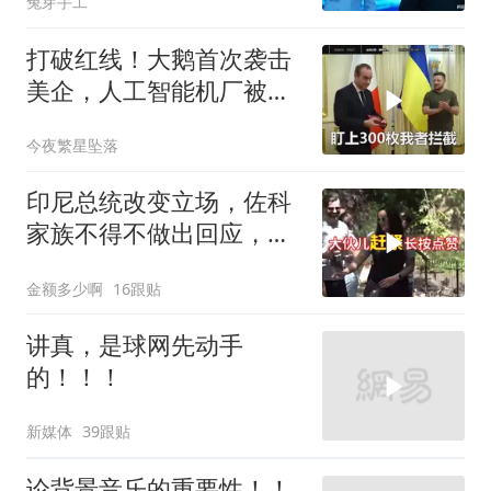
兔芽手工
打破红线！大鹅首次袭击
美企，人工智能机厂被摧
毁，特朗普改口
今夜繁星坠落
印尼总统改变立场，佐科
家族不得不做出回应，局
势分析
金额多少啊
16跟贴
讲真，是球网先动手
的！！！
新媒体
39跟贴
论背景音乐的重要性！！