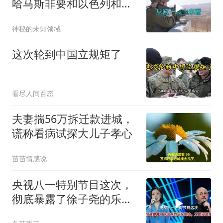
哈马斯非要和以色列和
解，德黑兰损失重大
神秘的未知领域
这次轮到中国立规矩了
看尽人间百态
夫妻揣56万拆迁款进城，
谎称看病试探大儿子孝心
苗苗情感说
央视八一特别节目这次，
彻底暴露了徐子尧的乐坛
实力，刀郎没说错