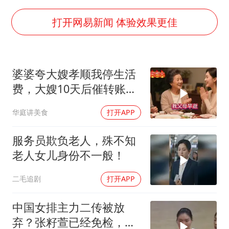
南昌一规划馆现“阴间座椅”字样
韩国每3辆新上牌电车就有1辆来自中国
打开网易新闻 体验效果更佳
41岁女子为鼓励女儿考上985研究生
多个台风来袭 是否会相互影响
婆婆夸大嫂孝顺我停生活
李亚鹏向地铁吐血女孩捐99999元
费，大嫂10天后催转账，
李嫣近照曝光
一句话全家愣住
华庭讲美食
打开APP
中国经济展现强大韧性和活力
服务员欺负老人，殊不知
老人女儿身份不一般！
二毛追剧
打开APP
中国女排主力二传被放
弃？张籽萱已经免检，赵