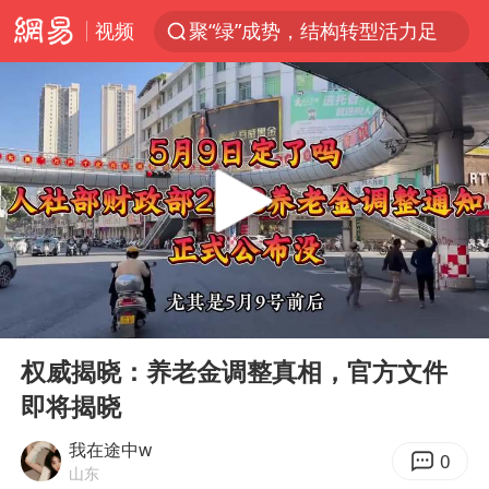
视频
聚“绿”成势，结构转型活力足
80后女柜员获聘4200亿银行副行长
金饰克价大幅跳涨
郑国霖回应去景区上班被保安拦下
“梅姨案”被拐儿童钟彬发声
浙江舟山21条水上客运航线停航
空调发明出来竟然不是为了给人降温
00:00
03:53
今年4位周星驰电影配角去世
Play
Ent
full
曝侯明昊违反交规被约谈
权威揭晓：养老金调整真相，官方文件
即将揭晓
“梅姨”准确年龄仍未知
《歌手》歌王之战帮唱嘉宾官宣
我在途中w
0
山东