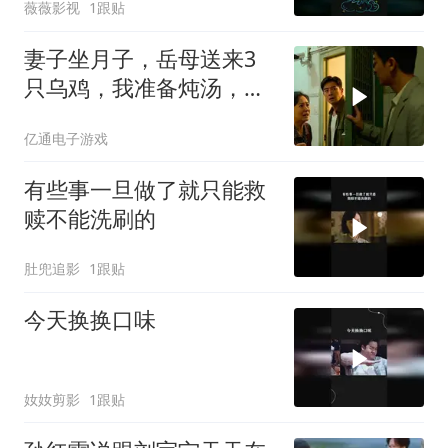
薇薇影视
1跟贴
妻子坐月子，岳母送来3
只乌鸡，我准备炖汤，妻
子拉住我
亿通电子游戏
有些事一旦做了就只能救
赎不能洗刷的
肚兜追影
1跟贴
今天换换口味
奻奻剪影
1跟贴