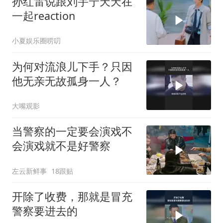
孙红雷说跟刘宇宁天天在
一起reaction
小夏娱乐圈唠叨
为何对流浪儿下手？只因
他无亲无故孤身一人？
大嘴观影
当警察的一定要会演戏不
会演戏就不是好警察
左云新鲜事
18跟贴
开除了收费，那就是冒充
警察要进去的