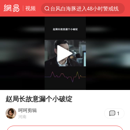
视频
台风白海豚进入48小时警戒线
以“新”破局 首发经济点亮城市消费活力
佛得角门将亮相智利俱乐部主场
中方回应是否在太平洋海底开采稀土
宇树科技发行价格150.80元/股
看守所辅警收受10万获刑1年
宇树科技王兴兴身家有望超200亿元
00:00
00:35
五粮液渠道价一箱上涨近百元
Play
Ent
full
CIA被曝已秘密设立古巴工作组
赵局长故意漏个小破绽
U17国足1分钟轰2球
呵呵剪辑
1
河南
泰国一女公务员妆容引争议 本人回应