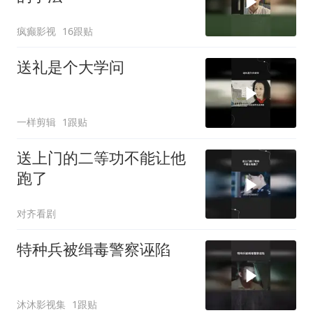
疯癫影视
16跟贴
送礼是个大学问
一样剪辑
1跟贴
送上门的二等功不能让他
跑了
对齐看剧
特种兵被缉毒警察诬陷
沐沐影视集
1跟贴