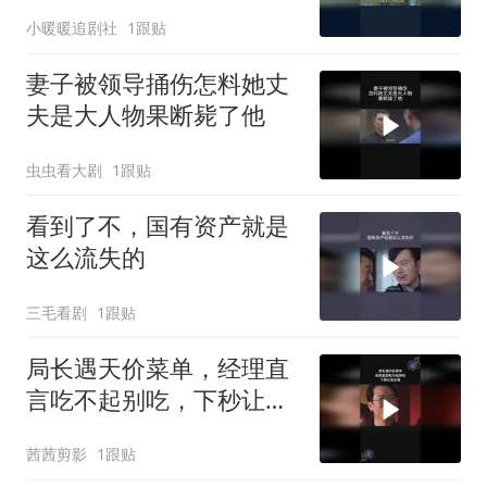
小暖暖追剧社
1跟贴
妻子被领导捅伤怎料她丈
夫是大人物果断毙了他
虫虫看大剧
1跟贴
看到了不，国有资产就是
这么流失的
三毛看剧
1跟贴
局长遇天价菜单，经理直
言吃不起别吃，下秒让他
后悔
茜茜剪影
1跟贴