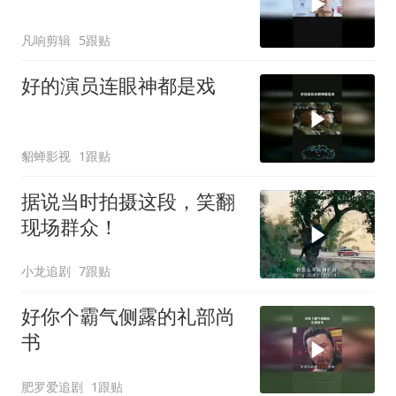
凡响剪辑
5跟贴
好的演员连眼神都是戏
貂蝉影视
1跟贴
据说当时拍摄这段，笑翻
现场群众！
小龙追剧
7跟贴
好你个霸气侧露的礼部尚
书
肥罗爱追剧
1跟贴