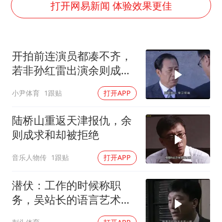
法国将禁止“未经同意的电话营销”
打开网易新闻 体验效果更佳
80后女柜员逆袭成4200亿银行副行长
27岁女子成组织卖淫集团主犯被通缉
开拍前连演员都凑不齐，
吉林一“温度计大楼”读数爆表
若非孙红雷出演余则成，
女子利用漏洞0元薅走3000多件家电
这部剧还会火吗
小尹体育
1跟贴
打开APP
贵州轮胎子公司获美国退税8136万
东方甄选被判赔偿江小白30万元
陆桥山重返天津报仇，余
奋进开新局 实干挑大梁
则成求和却被拒绝
音乐人物传
1跟贴
打开APP
潜伏：工作的时候称职
务，吴站长的语言艺术确
实比高育良高得多