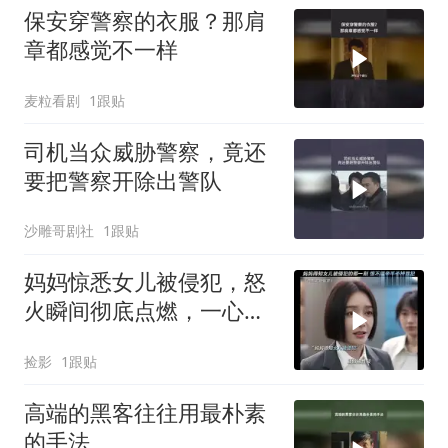
保安穿警察的衣服？那肩
章都感觉不一样
麦粒看剧
1跟贴
司机当众威胁警察，竟还
要把警察开除出警队
沙雕哥剧社
1跟贴
妈妈惊悉女儿被侵犯，怒
火瞬间彻底点燃，一心要
手刃那罪犯
捡影
1跟贴
高端的黑客往往用最朴素
的手法