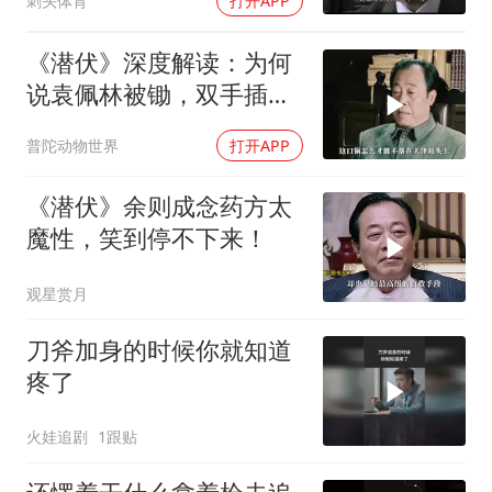
刺头体育
打开APP
《潜伏》深度解读：为何
说袁佩林被锄，双手插兜
的李涯责任最大？
普陀动物世界
打开APP
《潜伏》余则成念药方太
魔性，笑到停不下来！
观星赏月
刀斧加身的时候你就知道
疼了
火娃追剧
1跟贴