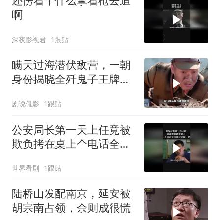
还愣着干什么拿着枪去追
啊
深夜影视君
1跟贴
瞒天过海潜伏敌营，一朝
身份揭晓全歼鬼子王牌部
队
剧说侃影
1跟贴
公安局长第一天上任竟被
欺负拷在桌上个电话全市
领导齐聚一堂
世界看剧
1跟贴
陆桥山发配南京，延安被
胡宗南占领，余则成很慌