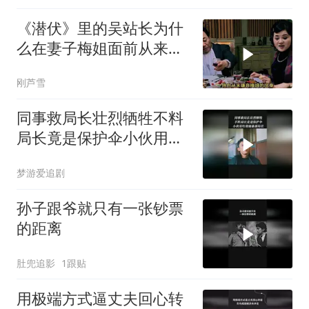
《潜伏》里的吴站长为什
么在妻子梅姐面前从来不
摆官架子呢？
刚芦雪
同事救局长壮烈牺牲不料
局长竟是保护伞小伙用垃
圾桶暴揍局长
梦游爱追剧
孙子跟爷就只有一张钞票
的距离
肚兜追影
1跟贴
用极端方式逼丈夫回心转