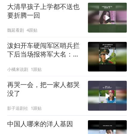
大清早孩子上学都不送也
要折腾一回
魏延看剧
4跟贴
泼妇开车硬闯军区哨兵拦
下后当场报将军大名：出
来接我
小橘来说剧
1跟贴
再哭一会，把一家人都哭
没了
影子追剧社
1跟贴
中国人哪来的洋人基因