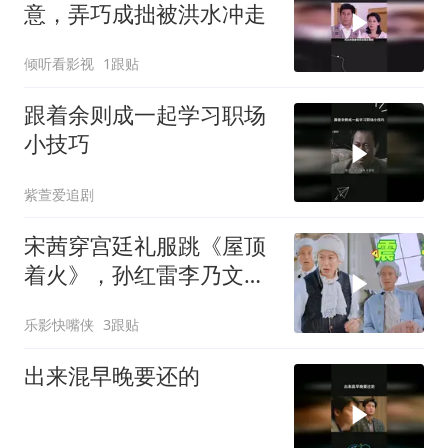
意，弄巧成拙被洪水冲走
倾听看影视
1跟贴
跟着余则成一起学习职场
小技巧
紫萱爱追剧
宋茜穿宫廷礼服跳《屋顶
着火》，孙红雷李乃文当
场看呆，“硬汉变迷弟”表
乐影快嘴侠
3跟贴
情包全网疯传！
出来混早晚要还的