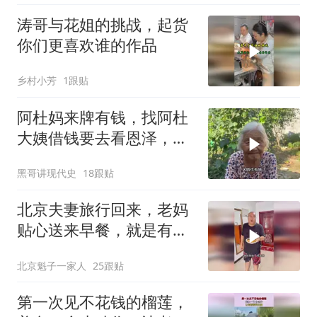
涛哥与花姐的挑战，起货
你们更喜欢谁的作品
乡村小芳
1跟贴
阿杜妈来牌有钱，找阿杜
大姨借钱要去看恩泽，看
阿杜大姨怎么收拾她
黑哥讲现代史
18跟贴
北京夫妻旅行回来，老妈
贴心送来早餐，就是有点
糊
北京魁子一家人
25跟贴
第一次见不花钱的榴莲，