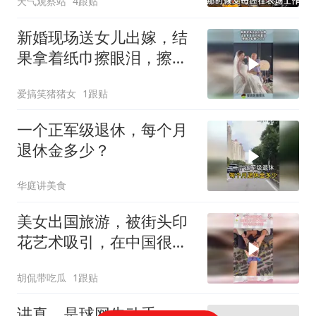
天气观察站
4跟贴
新婚现场送女儿出嫁，结
果拿着纸巾擦眼泪，擦到
了新娘口红上！
爱搞笑猪猪女
1跟贴
一个正军级退休，每个月
退休金多少？
华庭讲美食
美女出国旅游，被街头印
花艺术吸引，在中国很少
见到
胡侃带吃瓜
1跟贴
讲真，是球网先动手