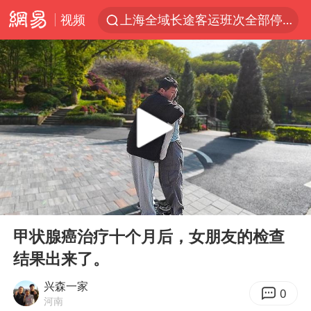
视频
上海全域长途客运班次全部停运
今日15时起福州地铁高架区段停运
白海豚逼近浙闽沿海
1枚就能让航母瘫痪 轰-6J实力有多强
王艺迪2-4不敌张本美和止步4强
国足U17与阿森纳决赛取消 并列冠军
上门女婿出轨女邻居多年被判重婚罪
00:00
20:48
王传君 《披荆斩棘》
Play
Ent
full
2025年小学教师减少13.19万
甲状腺癌治疗十个月后，女朋友的检查
结果出来了。
王艺迪无缘横滨赛决赛
泰国：高度重视中国游客旅游体验
兴森一家
0
河南