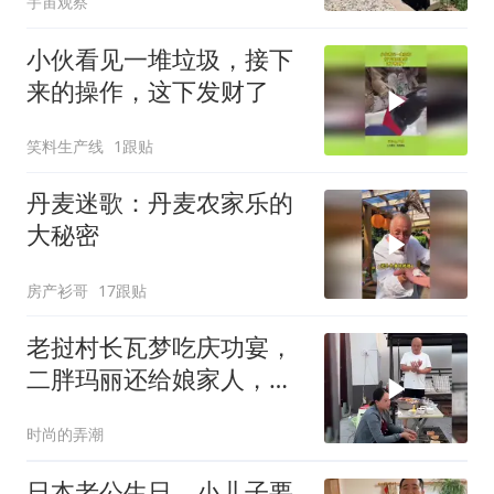
宇宙观察
小伙看见一堆垃圾，接下
来的操作，这下发财了
笑料生产线
1跟贴
丹麦迷歌：丹麦农家乐的
大秘密
房产衫哥
17跟贴
老挝村长瓦梦吃庆功宴，
二胖玛丽还给娘家人，每
人准备了一份厚礼
时尚的弄潮
日本老公生日，小儿子要