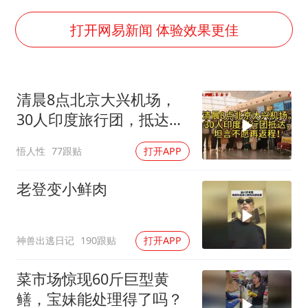
于东来直播和胖东来核心团队开会
上海大部迎大暴雨
打开网易新闻 体验效果更佳
《龙餐馆》 冲奖
蒯曼挺进WTT横滨冠军赛女单四强
清晨8点北京大兴机场，
构建更高水平的全民健身公共服务体系
30人印度旅行团，抵达，
坦言不愿再返程！
悟人性
77跟贴
打开APP
老登变小鲜肉
神兽出逃日记
190跟贴
打开APP
菜市场惊现60斤巨型黄
鳝，宝妹能处理得了吗？