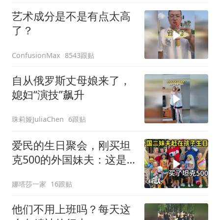
艺术成分是不是有点太高
了？
8543跟贴
ConfusionMax
自从俄罗斯丈母娘来了，
媳妇“演技”飙升
珠莉娅JuliaChen
6跟贴
爱民的生日聚会，刚买坦
克500的外国妹夫：这是
我奋斗的意义！
娜塔莎一家
16跟贴
他们不用上班吗？每天这