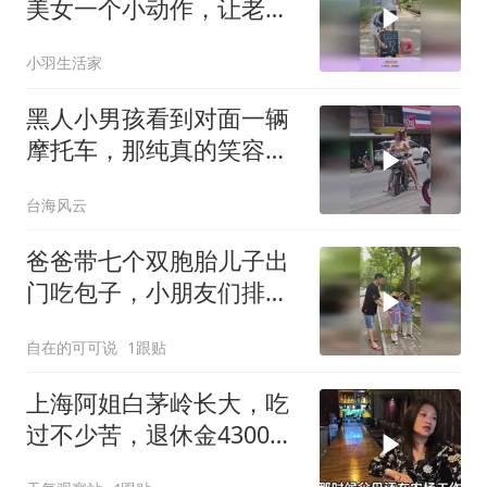
美女一个小动作，让老板
欲哭无泪！
小羽生活家
黑人小男孩看到对面一辆
摩托车，那纯真的笑容亮
了！
台海风云
爸爸带七个双胞胎儿子出
门吃包子，小朋友们排队
整齐快乐出行真棒
自在的可可说
1跟贴
上海阿姐白茅岭长大，吃
过不少苦，退休金4300
元，全交给母亲