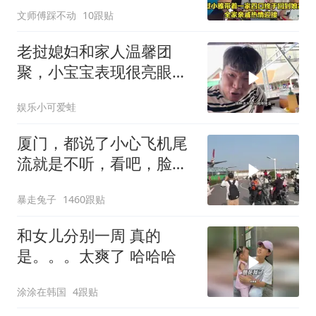
文师傅踩不动
10跟贴
老挝媳妇和家人温馨团
聚，小宝宝表现很亮眼，
丈母娘梦想成真了！
娱乐小可爱蛙
厦门，都说了小心飞机尾
流就是不听，看吧，脸都
打肿了
暴走兔子
1460跟贴
和女儿分别一周 真的
是。。。太爽了 哈哈哈
涂涂在韩国
4跟贴