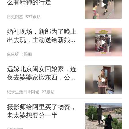
么有精神的行走
历史图鉴
837跟贴
婚礼现场，新郎为了晚上
出去玩，主动送给新娘包
包
依依呀
1跟贴
远嫁北京闺女回娘家，连
夜去婆婆家搬东西，公公
笑她像贼
记录生活日常阿蜴
23跟贴
摄影师给阿里买了物资，
老太婆想要分一半​