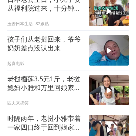
从福利院过来，十分钟的
路程还得去接
玉酱日本生活
82跟贴
孩子们从老挝回来，爷爷
奶奶差点没认出来
起喜电影
老挝榴莲3.5元1斤，老挝
媳妇小雅和万里回娘家实
现榴莲自由
匹夫来搞笑
时隔两年，老挝小雅带着
一家四口终于回到娘家，
全家亲戚热情迎接