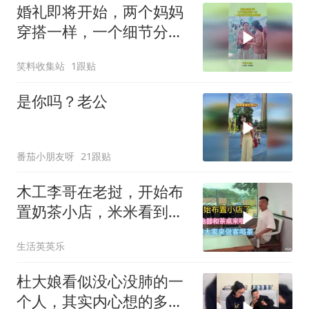
婚礼即将开始，两个妈妈
穿搭一样，一个细节分清
婆婆和妈妈
笑料收集站
1跟贴
是你吗？老公
番茄小朋友呀
21跟贴
木工李哥在老挝，开始布
置奶茶小店，米米看到会
不会后悔
生活英英乐
杜大娘看似没心没肺的一
个人，其实内心想的多，