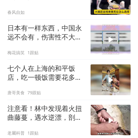
比谁都明白！
春风自如
日本有一样东西，中国永
远不会有，伤害性不大侮
辱性极强
梅花搞笑
1跟贴
七个人在上海的和平饭
店，吃一顿饭需要花多少
钱？
唐哥美食
79跟贴
注意看！林中发现着火扭
曲藤蔓，遇水逆漂，剖开
竟挖出神秘古老物件
老屬科普
1跟贴