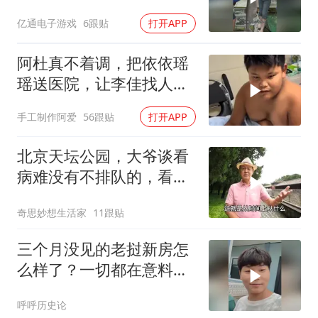
亿通电子游戏
6跟贴
打开APP
阿杜真不着调，把依依瑶
瑶送医院，让李佳找人看
孩子吧！
手工制作阿爱
56跟贴
打开APP
北京天坛公园，大爷谈看
病难没有不排队的，看个
腰疼上下楼来回跑
奇思妙想生活家
11跟贴
三个月没见的老挝新房怎
么样了？一切都在意料之
中，小夫妻安心了
呼呼历史论