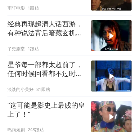
爷作品再添亮点
雨轩电影
1跟贴
经典再现超清大话西游，
有种说法背后暗藏玄机，
月光宝盒故事深度解读
了史剧堂
1跟贴
星爷每一部都太超前了，
任何时候回看都不过时，
后劲十足
淡淡的小美好
81跟贴
“这可能是影史上最贱的皇
上了！”
鸣雨短剧
248跟贴