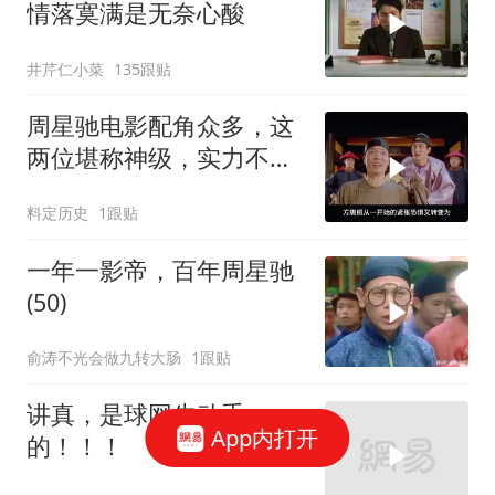
情落寞满是无奈心酸
井芹仁小菜
135跟贴
周星驰电影配角众多，这
两位堪称神级，实力不容
小觑
料定历史
1跟贴
一年一影帝，百年周星驰
(50)
俞涛不光会做九转大肠
1跟贴
讲真，是球网先动手
App内打开
的！！！