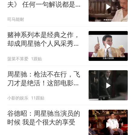
夫》 任何一句解说都是对
电影的亵渎
司马能耐
赌神系列本是经典之作，
却成周星驰个人风采秀，
还带成龙抢镜
菠菜不算爱
1跟贴
周星驰：枪法不在行，飞
刀才是绝活！这部电影你
看过吗？
小影的娱乐
11跟贴
谷德昭：周星驰当演员的
时候 我是个很大的享受