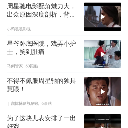
周星驰电影配角魅力大，
出众原因深度剖析，背后
故事值得细品
小鸭嘎嘎影视
星爷卧底医院，戏弄小护
士，笑到肚痛
马俐管家
69跟贴
不得不佩服周星驰的独具
慧眼！
丁鸊惊悚影视解说
6跟贴
为了这块儿表安排了一出
好戏