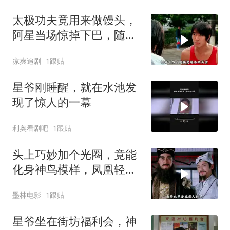
太极功夫竟用来做馒头，
阿星当场惊掉下巴，随后
高歌一曲
凉爽追剧
1跟贴
星爷刚睡醒，就在水池发
现了惊人的一幕
利奥看剧吧
1跟贴
头上巧妙加个光圈，竟能
化身神鸟模样，凤凰轻松
打造而成
墨林电影
1跟贴
星爷坐在街坊福利会，神