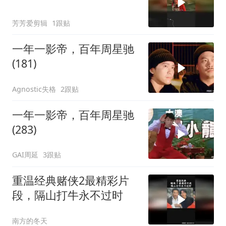
芳芳爱剪辑
1跟贴
一年一影帝，百年周星驰
(181)
Agnostic失格
2跟贴
一年一影帝，百年周星驰
(283)
GAI周延
3跟贴
重温经典赌侠2最精彩片
段，隔山打牛永不过时
南方的冬天