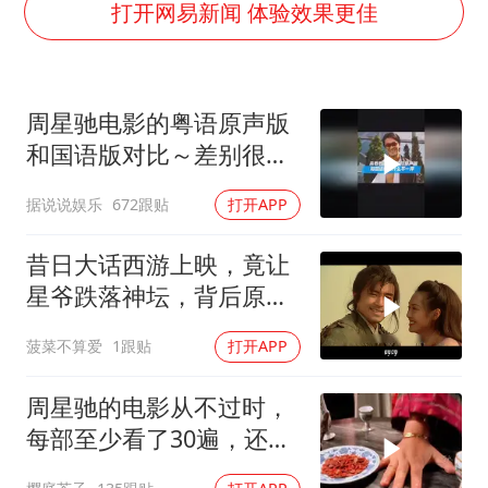
直击东北超：哈尔滨vs通辽
打开网易新闻 体验效果更佳
专家：出口是当前资产定价的宏观条件
香港宏福苑火灾或由烟头引起
周星驰电影的粤语原声版
几元成本的AI广告导致千万市值蒸发
和国语版对比～差别很
浙江台州《告全体市民书》
大！讲粤语的星爷才是他
据说说娱乐
672跟贴
打开APP
酒店回应车内过夜被收150元
自己！
乐享全民健身 共筑健康中国
昔日大话西游上映，竟让
星爷跌落神坛，背后原因
揭秘
菠菜不算爱
1跟贴
打开APP
周星驰的电影从不过时，
每部至少看了30遍，还是
很喜欢看