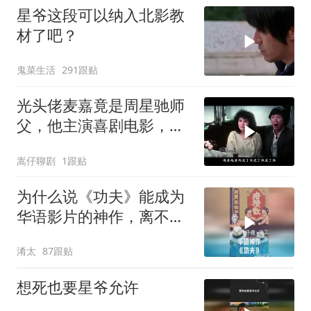
星爷这段可以纳入北影教
材了吧？
鬼菜生活
291跟贴
光头佬麦嘉竟是周星驰师
父，他主演喜剧电影，承
载无数人童年
嵩仔聊剧
1跟贴
为什么说《功夫》能成为
华语影片的神作，离不开
周星驰的坚守？
淆太
87跟贴
想死也要星爷允许