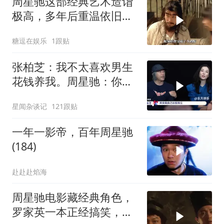
周星驰这部经典艺术造诣
极高，多年后重温依旧动
人
糖逗在娱乐
1跟贴
张柏芝：我不太喜欢男生
花钱养我。周星驰：你不
早说
星闻杂谈记
121跟贴
一年一影帝，百年周星驰
(184)
赴赴赴焰海
周星驰电影藏经典角色，
罗家英一本正经搞笑，星