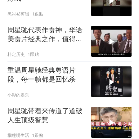
黑衬衫剪辑
1跟贴
周星驰代表作食神，华语
美食片经典之作，值得深
度品味
料定历史
1跟贴
重温周星驰经典粤语片
段，每一帧都是回忆杀
小影的娱乐
周星驰带着来传道了道破
人生顶级智慧
榴莲唠生活
1跟贴