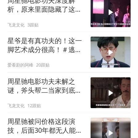
周星驰电影功夫深度解
析，原来里面隐藏了这么
多细节？
飞龙文化
3跟贴
星爷是有真功夫的！这一
脚艺术成分很高！＃逃学
威龙
爱看剧的阿峰
20跟贴
周星驰电影功夫未解之
谜，斧头帮二当家到底是
被谁干飞的？
飞龙文化
12跟贴
周星驰被问价格这段演
技，后面30年都无人能