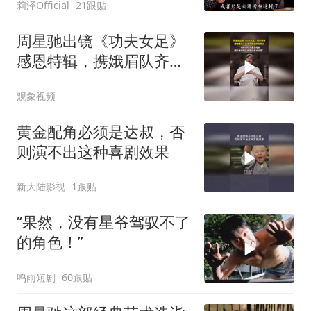
莉泽Official
21跟贴
周星驰出镜《功夫女足》
感恩特辑，携娥眉队齐声
高喊致谢所有观众
观象视频
黄金配角必须是达叔，否
则演不出这种喜剧效果
新大陆影视
1跟贴
“果然，没有星爷驾驭不了
的角色！”
鸣雨短剧
60跟贴