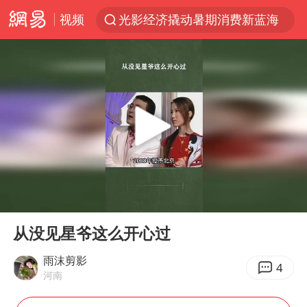
视频
光影经济撬动暑期消费新蓝海
浙江上海等地有大雨或暴雨
《欢迎来龙餐馆》口碑
西湖突现狂风暴雨 游客瞬间被浇透
香港正式允许“拒绝抢救”
情侣在平潭拍日出时坠崖致一死一伤
白海豚将正面袭击贯穿浙江
00:00
00:19
视频丨中国东方电气集团原党组副书记、董事宋致远被查
Play
Ent
full
梁家辉：到内地拍戏不是北上是回归
从没见星爷这么开心过
“不怕六爷挂得多 就怕六爷挂一颗”
雨沫剪影
4
河南
杭州全市有序停课