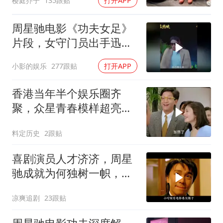
樱庭芥子
135跟贴
打开APP
周星驰电影《功夫女足》
片段，女守门员出手迅
猛，一次比一次搞笑
小影的娱乐
277跟贴
打开APP
香港当年半个娱乐圈齐
聚，众星青春模样超亮
眼，星爷现身瞬间惊艳
料定历史
2跟贴
喜剧演员人才济济，周星
驰成就为何独树一帜，他
人难望其项背
凉爽追剧
23跟贴