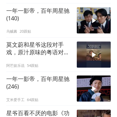
一年一影帝，百年周星驰
(140)
乌贼酱
20跟贴
莫文蔚和星爷这段对手
戏，原汁原味的粤语对
白，这才是无厘头喜剧的
阿芒娱乐说
54跟贴
魅力！
一年一影帝，百年周星驰
(246)
艾米爱手工
64跟贴
星爷百看不厌的电影《功