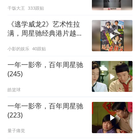
及，天才型演员
干饭大王
333跟贴
《逃学威龙2》艺术性拉
满，周星驰经典港片越品
越有味
小影的娱乐
40跟贴
一年一影帝，百年周星驰
(245)
皓篮球
一年一影帝，百年周星驰
(223)
量子痛觉