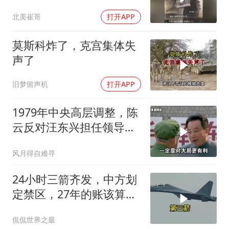
忍无可忍
北美崔哥
打开APP
莫斯科炸了，克宫集体失
声了
旧梦留声机
打开APP
1979年中央高层调整，陈
云反对汪东兴担任领导职
务
风月得自难寻
24小时三箭齐发，中方划
定禁区，27年的账该算
了，强制拖船摆上台面
侃侃世界之最