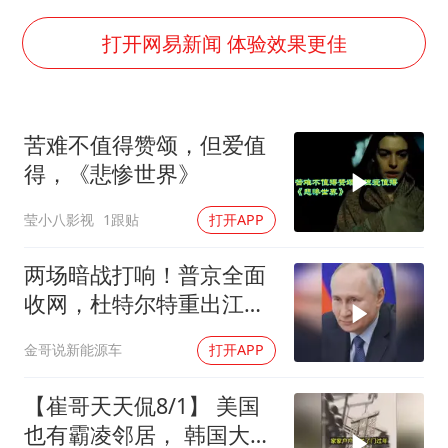
打开网易新闻 体验效果更佳
苦难不值得赞颂，但爱值
得，《悲惨世界》
莹小八影视
1跟贴
打开APP
两场暗战打响！普京全面
收网，杜特尔特重出江
湖，美国这两处战略支
金哥说新能源车
打开APP
点，哪个先崩？
【崔哥天天侃8/1】 美国
也有霸凌邻居， 韩国大爷