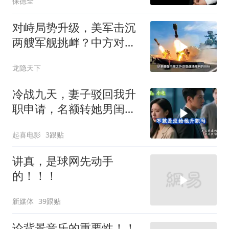
保德全
对峙局势升级，美军击沉
两艘军舰挑衅？中方对美
亮出“杀手锏”
龙隐天下
冷战九天，妻子驳回我升
职申请，名额转她男闺
蜜，我转身办妥1件事
起喜电影
3跟贴
讲真，是球网先动手
的！！！
新媒体
39跟贴
论背景音乐的重要性！！