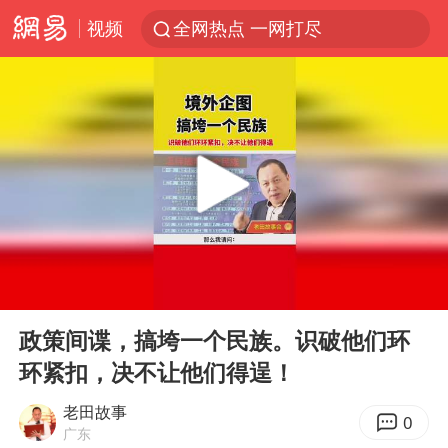
视频
全网热点 一网打尽
00:00
02:54
Play
Ent
full
政策间谍，搞垮一个民族。识破他们环
环紧扣，决不让他们得逞！
老田故事
0
广东