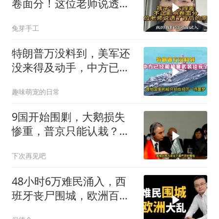
卷面分！这位老师说透了
背后的原因
兔芽手工
特朗普万没料到，美军还
没来得及动手，中方已经
和胡塞武装谈妥了
趣味萌宠的日常
9国开始围剿，大鹅损失
惨重，普京只能认栽？俄
大使：海盗行为
下次再见吧
48小时6万难民涌入，西
班牙丧尸围城，欧洲百年
霸权终极反噬！