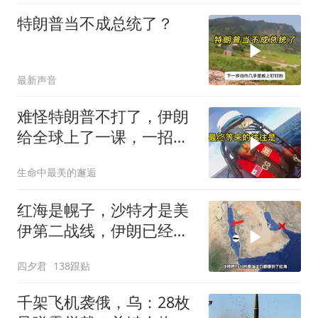
特朗普当不成总统了？
最新声音
难怪特朗普不打了，伊朗
给全球上了一课，一招吃
定美国，迎来转折
生命中最美的邂逅
红海是幌子，沙特才是美
伊第二战线，伊朗已经输
了？
四夕君
138跟贴
千架飞机袭俄，乌：28枚