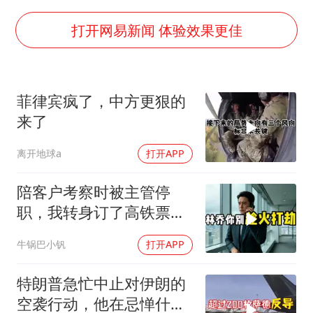
“不怕六爷挂得多 就怕六爷挂一颗”
全民健身事业高质量发展
打开网易新闻 体验效果更佳
台当局重金为“台独”织“皇帝新衣”
几元成本的AI广告导致千万市值蒸发
菲律宾疯了，中方更狠的
《欢迎来龙餐馆》口碑
来了
乐享全民健身 共筑健康中国
离开地球a
打开APP
陪客户考察时被主管停
职，我转身订了高铁票。
2小时后总监急疯了：12
牛锅巴小钒
打开APP
亿合同没你根本签不了
特朗普急忙中止对伊朗的
空袭行动，他在忌惮什