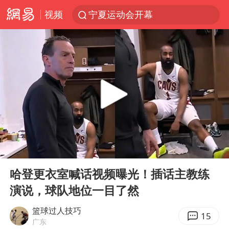
视频
宁夏运动会开幕
马克·艾伦退出斯诺克中国公开赛
微信又有新功能，你可以“撤回”你的撤回了！
新疆优化调整景区内自驾服务费
情侣平潭拍日出坠崖1死1伤
上四休三，但降薪1000元，你接受吗？
老挝国会主席赛宋蓬逝世
00:00
01:14
黄金牛市回来了吗
Play
Ent
full
杭州全市有序停课
哈登更衣室喊话视频曝光！插话主教练
演说，球队地位一目了然
商场现钱学森巨幅海报 负责人回应
36岁男演员成景区NPC后人气爆棚
篮球过人技巧
15
广东