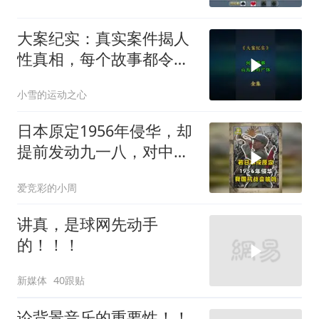
大案纪实：真实案件揭人
性真相，每个故事都令人
震撼
小雪的运动之心
日本原定1956年侵华，却
提前发动九一八，对中国
是福是祸？
爱竞彩的小周
讲真，是球网先动手
的！！！
新媒体
40跟贴
论背景音乐的重要性！！