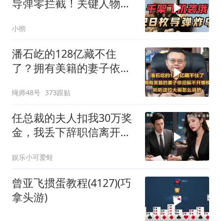
导弹零拦截！关键人物被
杀，普京2动作
小彻
潘石屹的128亿藏不住
了？拥有美籍的妻子依旧
躲不开缴税！
绳师48号
373跟贴
任总裁的夫人扣我30万奖
金，我丢下辞职信离开，
当晚她慌忙问：甲方只和
娱乐小可爱蛙
你签约
曾亚飞掼蛋教程(4127)(巧
拿头游)