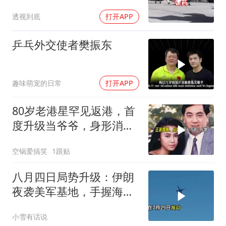
么，谁出手拦阻
透视到底
打开APP
乒乓外交使者樊振东
趣味萌宠的日常
打开APP
80岁老港星罕见返港，首
度升级当爷爷，身形消瘦
惹心疼
空锅爱搞笑
1跟贴
八月四日局势升级：伊朗
夜袭美军基地，手握海峡
筹码提出3000亿诉求
小雪有话说