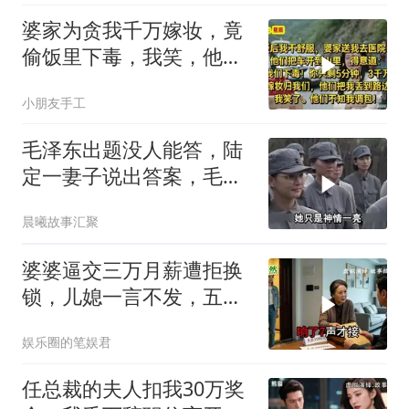
婆家为贪我千万嫁妆，竟
偷饭里下毒，我笑，他们
却不知我调包！
小朋友手工
毛泽东出题没人能答，陆
定一妻子说出答案，毛主
席听后高兴异常
晨曦故事汇聚
婆婆逼交三万月薪遭拒换
锁，儿媳一言不发，五天
后丈夫收传票
娱乐圈的笔娱君
任总裁的夫人扣我30万奖