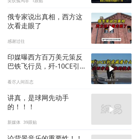
笑饮孤鸿非
1跟贴
俄专家说出真相，西方这
次看走眼了
感谢过往
印媒曝西方百万美元策反
巴铁飞行员，歼-10CE引
西方关注
看尽人间百态
讲真，是球网先动手
的！！！
新媒体
39跟贴
论背景音乐的重要性！！