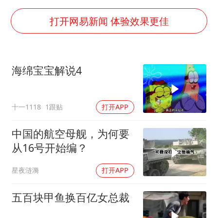
杨某某拒服兵役 不得录用为公务员
新华社权威快报|我国编制完成新版全月地质图
打开网易新闻 体验效果更佳
知识产权强国建设驶入“快车道”
要给全体职工“应休尽休”的底气
海绵宝宝解说4
曝张一鸣下死命令：不依赖AI蒸馏技术
中国经济展现强大韧性和活力
十一1118
1跟贴
打开APP
中国的航空母舰，为何要
从16号开始编？
星夜涟漪
打开APP
五百块甲鱼换百亿女总裁