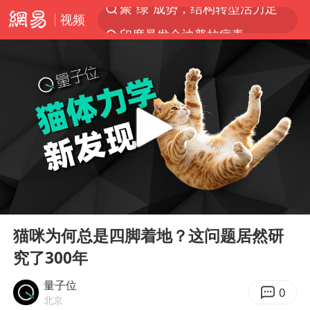
视频
印度暴发金迪普拉病毒
41岁女子为鼓励女儿考上985研究生
郑国霖回应去景区上班被保安拦下
24小时不关空调 电费反而更低？
陕西柞水突发泥石流致1死2失联
“梅姨”已是老年人 死刑或适用受限
“事业单位招聘不是人情买卖”
00:00
09:32
杭州一小区17楼玻璃幕墙爆裂
Play
Ent
full
南大数院院长疑辞职信里写不想干了
猫咪为何总是四脚着地？这问题居然研
究了300年
美国退回1000亿美元关税
李亚鹏向地铁吐血女孩捐99999元
量子位
0
北京