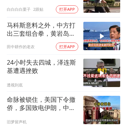
白白白白栗子
2跟贴
打开APP
马科斯意料之外，中方打
出三套组合拳，黄岩岛将
迎来剧终时刻
田中耕作的老农
打开APP
24小时失去四城，泽连斯
基遭遇挫败
透视到底
命脉被锁住，美国下令撤
侨，多国致电伊朗，中国
两大判断全部成真
旧梦留声机