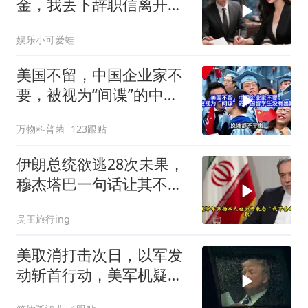
金，我丢下辞职信离开，
当晚她慌忙问：甲方只和
娱乐小可爱蛙
你签约
美国不留，中国企业家不
要，被视为“间谍”的中国
留学生没有出路
万物科普菌
123跟贴
伊朗总统欲逃28次未果，
穆杰塔巴一句话让其不敢
再提
吴王旅行ing
美取消打击次日，以军发
动斩首行动，美军机疑被
击落