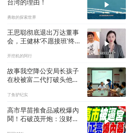
台湾的理由！
勇敢的探索世界
王思聪彻底退出万达董事
会，王健林‘不愿接班’终究
成真
开挖机的阿行
故事我空降公安局长孩子
在校被富二代打破头他爹
叫嚣开个价
了鱼驴纪实
高市早苗推食品减稅爆內
鬨！石破茂开炮：沒财源
极不负责｜郭正亮.帅化