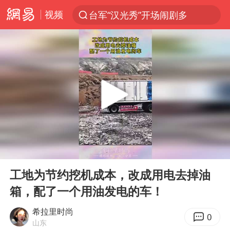
视频
台军“汉光秀”开场闹剧多
夜幕落下 运动上场
泰交通部副部长回应中国人遭歧视手势
改名后的“青海拉面”店
泸溪河：桃酥吃出金属牙冠视频不实
1岁宝宝碰坏纸巾盒 宝妈被索赔924元
985博士后被曝在妻子孕期出轨后续
00:00
00:11
男子结婚8年3个女儿均非亲生
Play
Ent
full
台风白海豚逼近 暴雨大暴雨来袭
工地为节约挖机成本，改成用电去掉油
箱，配了一个用油发电的车！
“空调24小时开着更省电”不实
男子杀人后逃进深山21年活得像野人
希拉里时尚
0
山东