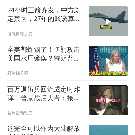
24小时三箭齐发，中方划
定禁区，27年的账该算
了，强制拖船摆上台面
侃侃世界之最
全美都炸锅了！伊朗攻击
美国水厂瘫痪？特朗普却
先把锅甩给民主党
君笙拂兮啊
百万退伍兵回流成定时炸
弹，普京战后大考：接不
住就是历史重演
聚焦最新动态
这完全可以作为大陆解放