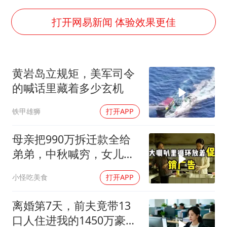
公司“上四休三”但要降薪1000元
47岁妈妈突然产女 26岁女儿：很震惊
打开网易新闻 体验效果更佳
97岁英国奶奶飞上天再破吉尼斯纪录
中国稀土盘中涨停
黄岩岛立规矩，美军司令
OpenAI为免费用户升级GPT-5.6 Luna
的喊话里藏着多少玄机
“中国蔬菜之乡”最高温达41.8℃
铁甲雄狮
打开APP
27岁女子成组织卖淫集团主犯被通缉
如何把百年大党建设得更加坚强有力？
母亲把990万拆迁款全给
弟弟，中秋喊穷，女儿笑
怼：你的钱又没给我
小怪吃美食
打开APP
离婚第7天，前夫竟带13
口人住进我的1450万豪