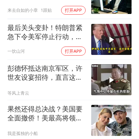
宅，一开门全傻眼
来去自如的小章
1跟贴
打开APP
最后关头变卦！特朗普紧
急下令美军停止行动，他
认清了残酷的现实！
一饮山河
打开APP
彭德怀抵达南京军区，许
世友设宴招待，直言这是
最高的标准
等风上青云
果然还得总决战？美国要
全面撤侨！美最高将领：
决战伊朗随时能打
我是孤独的小船