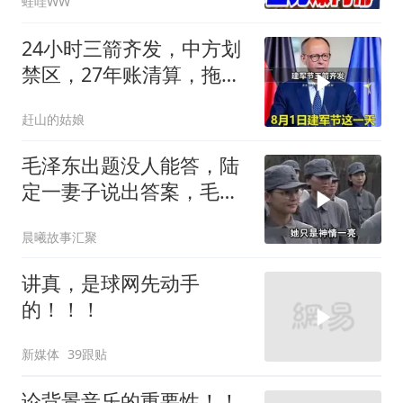
蛙哇WW
民.孙大千｜辣晚报
20260804
24小时三箭齐发，中方划
禁区，27年账清算，拖船
问题公开
赶山的姑娘
毛泽东出题没人能答，陆
定一妻子说出答案，毛主
席听后高兴异常
晨曦故事汇聚
讲真，是球网先动手
的！！！
新媒体
39跟贴
论背景音乐的重要性！！