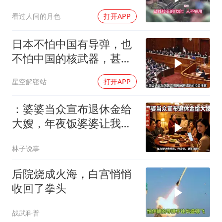
手中还有几张牌？
看过人间的月色
打开APP
日本不怕中国有导弹，也
不怕中国的核武器，甚至
不怕中国的稀土制裁
星空解密站
打开APP
：婆婆当众宣布退休金给
大嫂，年夜饭婆婆让我结
账，我冷笑，婆婆傻眼
林子说事
后院烧成火海，白宫悄悄
收回了拳头
战武科普