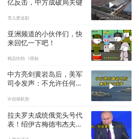
亿反击，中方成破局关键
雪儿爱追剧
亚洲频道的小伙伴们，快
来回忆一下吧！
精品街拍
1跟贴
中方亮剑黄岩岛后，美军
司令发声：不允许任何国
家主宰印太
许侶很机智
拉夫罗夫成统俄党头号代
表！绍伊古梅德韦杰夫双
双出局，普京这步棋你看