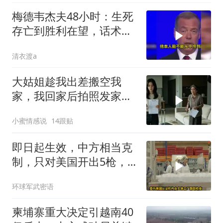
梅德韦杰夫48小时：生死
存亡到胜利在望，话术变
现实不变
清衣渡a
大姑姐趁我出差搬空我
家，我回家后拍照发家族
群里，她看到后崩溃了
小蜜情感说
14跟贴
即日起生效，中方相当克
制，只对美国开出5枪，
商务部二号令颁布
环球军武密语
柬埔寨重大决定引越南40