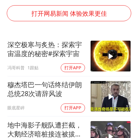
女子网购名牌包发现是自己丢的那只
女儿为争财产堵门阻挠父亲出殡
打开网易新闻 体验效果更佳
万岁山接盘烂尾恒大文旅城
戚薇谈把脸交给AI
深空极寒与炙热：探索宇
多个明星演唱会取消
宙温度的秘密#探索宇宙
习近平心系体育强国建设
冯哥科普
1跟贴
打开APP
穆杰塔巴一句话终结伊朗
总统28次请辞风波
眼底星碎
打开APP
地中海影子舰队遭拦截，
大鹅经济暗桩接连被拔，