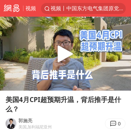
视频
视频丨中国东方电气集团原党组副书记、董事宋致远被查
四川宜宾市珙县发生3.4级地震
台风白海豚闭眼浙江上海处于危险半圆
白海豚将正面袭击贯穿浙江
香港宏福苑火灾或由烟头引起
中国父女泰国骑摩托车坠崖1死1伤
浙江台州《告全体市民书》
00:00
04:24
网约车司机充电时猝死保险拒赔
Play
Ent
full
周末打虎 宋致远被查
美国4月CPI超预期升温，背后推手是什
么？
郑丽文：台湾从来没有“独立”过
刘浩存百花奖开幕式红裙起舞
郭施亮
0
美国,加利福尼亚州