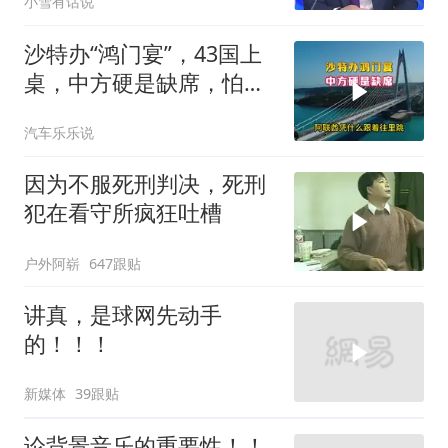
小雪有话说
懂了吗
沙特办“鸿门宴”，43国上
桌，中方硬是缺席，怕得
罪伊朗？格局小了
汽车乐乐说
因为不服死刑判决，死刑
犯在看守所疯狂吐槽
户外阿崭
647跟贴
讲真，是球网先动手
的！！！
新媒体
39跟贴
论背景音乐的重要性！！