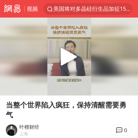
视频
美国将对多晶硅衍生品加征15%关税
泰交通部副部长回应中国人遭歧视手势
改名后的“青海拉面”店
勒沃库森U17主帅盛赞赵松源
台军“汉光秀”开场闹剧多
段绚竞因公牺牲 年仅44岁
1岁宝宝碰坏纸巾盒 宝妈被索赔924元
00:00
02:39
女子开一天一夜空调后二氧化碳中毒
Play
Ent
full
97岁英国奶奶飞上天再破吉尼斯纪录
当整个世界陷入疯狂，保持清醒需要勇
气
“空调24小时开着更省电”不实
“不建议大家买深色蛋糕”
叶檀财经
0
上海