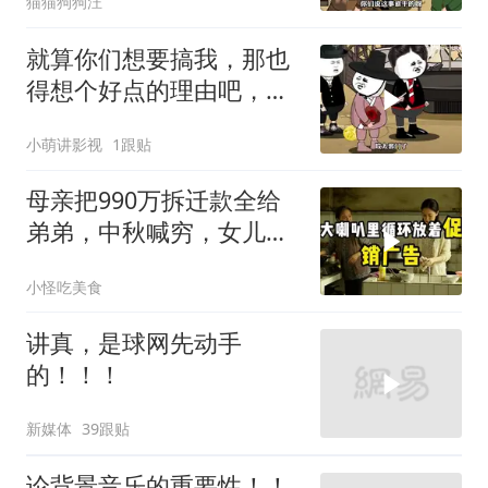
猫猫狗狗汪
就算你们想要搞我，那也
得想个好点的理由吧，这
这...他不成立啊
小萌讲影视
1跟贴
母亲把990万拆迁款全给
弟弟，中秋喊穷，女儿笑
怼：你的钱又没给我
小怪吃美食
讲真，是球网先动手
的！！！
新媒体
39跟贴
论背景音乐的重要性！！