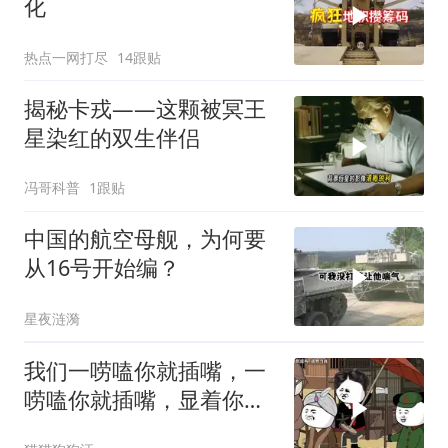
化
热点一网打尽
14跟贴
揭秘卡戎——这颗被冥王
星染红的双生伴侣
冯哥科普
1跟贴
中国的航空母舰，为何要
从16号开始编？
星夜涟漪
我们一唠嗑你就插嘴，一
唠嗑你就插嘴，显着你
了？