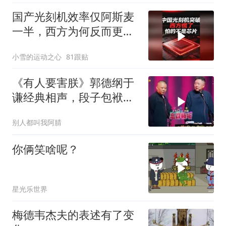
国产光刻机效率仅阿斯麦
一半，西方为何反而更
慌？
小雪的运动之心
81跟贴
《有人要害朕》郭德纲于
谦经典相声，段子包袱满
满！
别人都叫我阿腈
你俩笑啥呢？
星光乐世界
梅德韦杰夫的表述有了变