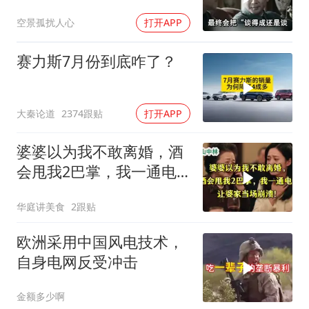
么样的反应？
空景孤扰人心
打开APP
赛力斯7月份到底咋了？
大秦论道
2374跟贴
打开APP
婆婆以为我不敢离婚，酒
会甩我2巴掌，我一通电
话让婆家当场懵了
华庭讲美食
2跟贴
欧洲采用中国风电技术，
自身电网反受冲击
金额多少啊