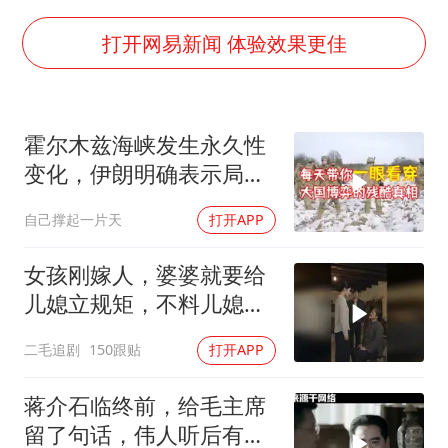
男子结婚8年3个女儿均非亲生
男子杀人后逃进深山21年活得像野人
打开网易新闻 体验效果更佳
985博士后被曝在妻子孕期出轨后续
公司“上四休三”但要降薪1000元
霍尔木兹海峡发生永久性
47岁妈妈突然产女 26岁女儿：很震惊
变化，伊朗明确表示局势
如何把百年大党建设得更加坚强有力？
不可逆转
自己撑起一片天
打开APP
女孩刚嫁人，婆婆就要给
儿媳立规矩，不料儿媳不
是好惹的！
二毛追剧
150跟贴
打开APP
蒋介石临终前，给毛主席
留了句话，伟人听后有什