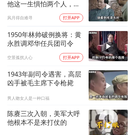
他这一生惧怕两个人，却
只敬佩一个人！
风月得自难寻
打开APP
1950年林帅破例换将：黄
永胜调邓华任兵团司令
空景孤扰人心
打开APP
1943年副司令遇害，高层
凶手被毛主席下令枪毙
男人吻女人是一种口福
陈赓三次入朝，美军大呼
他根本不是来打仗的