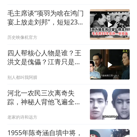
毛主席谈“项羽为啥在鸿门
宴上放走刘邦”，短短23
字，一针见血
历史映像机官方
四人帮核心人物是谁？王
洪文是傀儡？江青只是个
幌子？
别人都叫我阿腈
河北一农民三次离奇失
踪，神秘人背他飞遍全中
国，幕后真相是什么
老家的诗和远方
1955年陈奇涵自填中将，