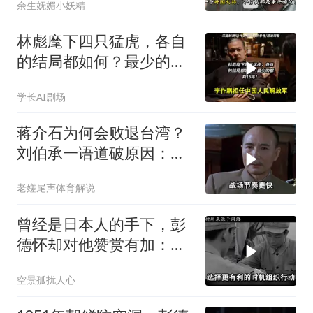
余生妩媚小妖精
林彪麾下四只猛虎，各自
的结局都如何？最少的都
判16年！
学长AI剧场
蒋介石为何会败退台湾？
刘伯承一语道破原因：在
国军中有三怕
老嫅尾声体育解说
曾经是日本人的手下，彭
德怀却对他赞赏有加：他
是少将我最多中将
空景孤扰人心