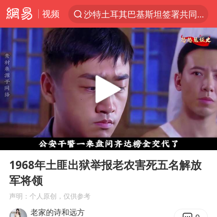
视频
沙特土耳其巴基斯坦签署共同防务协议
“电影+”如何激发千亿级消费新活力？
“秋天的第一杯奶茶”6岁了
全球首个长时储能一体化产业园量产
台风白海豚已进入24小时警戒线
四川宜宾市高县4.9级地震致1人死亡
中国女篮70-67险胜尼日利亚女篮
00:00
03:10
名创优品回应女子吐槽内裤质量差
Play
Ent
full
上海：台风白海豚或将带来龙卷风
1968年土匪出狱举报老农害死五名解放
军将领
国防部：中国军队坚决反制任何闹海挑衅图谋
声明：个人原创，仅供参考
U17国足三连胜晋级明日之星半决赛
老家的诗和远方