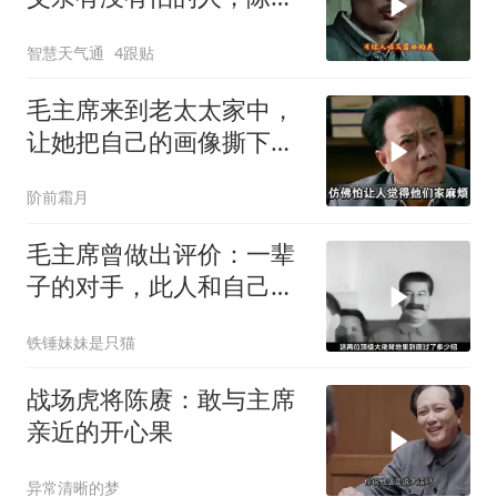
一口气报出三个
智慧天气通
4跟贴
毛主席来到老太太家中，
让她把自己的画像撕下
来，随后留下一句话
阶前霜月
毛主席曾做出评价：一辈
子的对手，此人和自己较
量能算上是平手
铁锤妹妹是只猫
战场虎将陈赓：敢与主席
亲近的开心果
异常清晰的梦