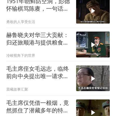
1951年朝鲜防空洞，彭德
怀输棋骂陈赓，一句话逗
笑司令员
勇敢的人享受生活
赫鲁晓夫对华三大贡献：
归还旅顺港与提供粮食援
助
冷峻视角下的世界
毛主席侄女毛远志，临终
前向中央提出唯一请求，
后来还是同意了！
晨曦故事汇聚
毛主席仅凭借一根烟，竟
然抓住了潜藏多年的特务