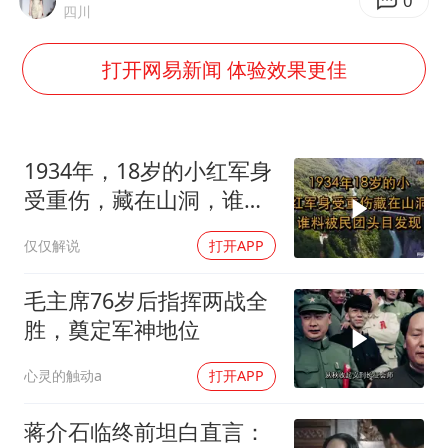
国乒男单横滨冠军赛全军覆没
0
四川
38岁演员求职万岁山NPC成功
打开网易新闻 体验效果更佳
日本试射“战斧”导弹，国防部回应
胡彦斌韩磊 谁帮谁
胡彦斌获《歌手2026》歌王
1934年，18岁的小红军身
我国外贸延续良好增长态势
受重伤，藏在山洞，谁料
被民团头目发现
“新疆阿勒泰八月能滑雪”不实
仅仅解说
打开APP
夯实基础开新局
毛主席76岁后指挥两战全
胜，奠定军神地位
心灵的触动a
打开APP
蒋介石临终前坦白直言：