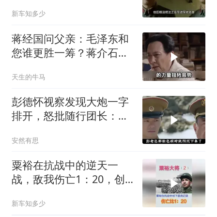
头子？
新车知多少
蒋经国问父亲：毛泽东和
您谁更胜一筹？蒋介石给
出了一个回应！
天生的牛马
彭德怀视察发现大炮一字
排开，怒批随行团长：你
应受军法处置
安然有思
粟裕在抗战中的逆天一
战，敌我伤亡1：20，创
抗战最高记录
新车知多少