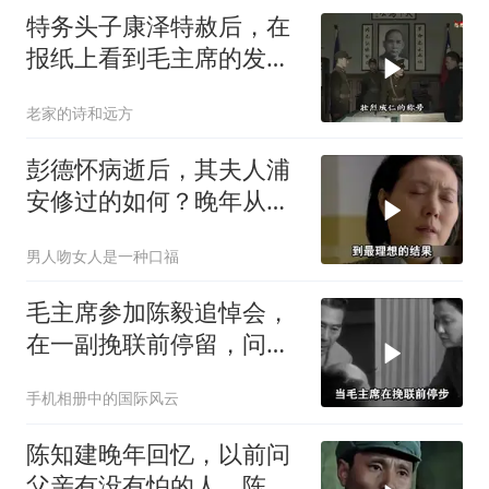
特务头子康泽特赦后，在
报纸上看到毛主席的发
言，激动得不省人事
老家的诗和远方
彭德怀病逝后，其夫人浦
安修过的如何？晚年从不
以彭总夫人自居
男人吻女人是一种口福
毛主席参加陈毅追悼会，
在一副挽联前停留，问
道：这个人来了吗？
手机相册中的国际风云
陈知建晚年回忆，以前问
父亲有没有怕的人，陈赓