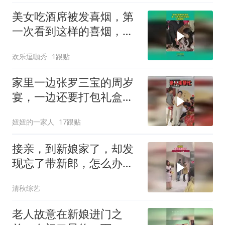
美女吃酒席被发喜烟，第
一次看到这样的喜烟，人
直接懵了！
欢乐逗咖秀
1跟贴
家里一边张罗三宝的周岁
宴，一边还要打包礼盒。
亲朋都主动来帮忙，屋子
妞妞的一家人
17跟贴
里热热闹闹干劲十足。提
前炖上满满一锅鸡肉，感
接亲，到新娘家了，却发
谢大家忙前忙后的出
现忘了带新郎，怎么办，
这可如何是好啊！
清秋综艺
老人故意在新娘进门之