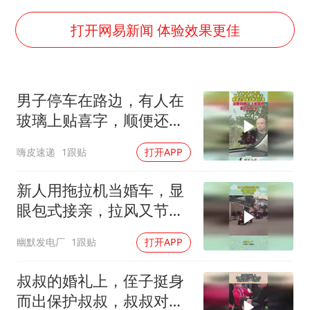
国防部：中国军队坚决反制任何闹海挑衅图谋
台湾海峡南口北上船舶实施交通管制
打开网易新闻 体验效果更佳
方程豹钛9新车申报
瑞众保险员工爆料公司违规行为
男子停车在路边，有人在
向鹏0-3不敌张本智和
玻璃上贴喜字，顺便还给
命案逃犯躲进深山21年活得像野人
烟还有这好事！
嗨皮速递
1跟贴
打开APP
Meta重新支棱起来了吗
东方之约 相约未来
新人用拖拉机当婚车，显
眼包式接亲，拉风又节
约！
幽默发电厂
1跟贴
打开APP
叔叔的婚礼上，侄子挺身
而出保护叔叔，叔叔对侄