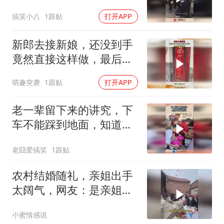
子一定很好！
搞笑小八
1跟贴
打开APP
新郎去接新娘，还没到手
竟然直接这样做，最后结
局舒适
萌趣突袭
1跟贴
打开APP
老一辈留下来的讲究，下
车不能踩到地面，知道什
么是习俗吗！
老囧爱搞笑
1跟贴
农村结婚随礼，亲姐出手
太阔气，网友：是亲姐无
疑了
小蜜情感说