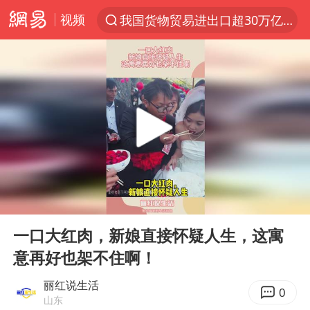
视频
我国货物贸易进出口超30万亿元
上半年我国机械工业经济运行稳中有进
官方通报教师招聘笔试前13名被淘汰
河南撤回“领导带薪错峰休假”通知
泰国枪击案凶手先杀祖父母后行凶
A股三大股指收涨
台风“白海豚”体型变大！环流面积接近13个浙江那么大
00:00
00:10
宇树科技中一签需缴款7.54万元
Play
Ent
full
泰国校园枪击案死亡人数升至7人
一口大红肉，新娘直接怀疑人生，这寓
意再好也架不住啊！
四川宜宾市高县发生4.9级地震
“立秋的第一杯奶茶”又爆单了
丽红说生活
0
山东