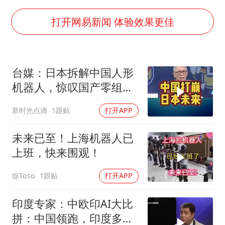
国防部：中国军队坚决反制任何闹海挑衅图谋
女儿为争财产堵门阻挠父亲出殡
打开网易新闻 体验效果更佳
今日立秋你咬秋了吗
欧阳娜娜窦靖童好搭
台媒：日本拆解中国人形
“今天得有40℃了吧 为啥还不预警”
机器人，惊叹国产零组
立秋养生千万避开六大误区
件，坦言短期难追上
新时光点滴
1跟贴
打开APP
河南：推进人事招录等领域问题整治
夯实基础开新局
未来已至！上海机器人已
上班，快来围观！
徐Toso
1跟贴
打开APP
印度专家：中欧印AI大比
拼：中国领跑，印度多线