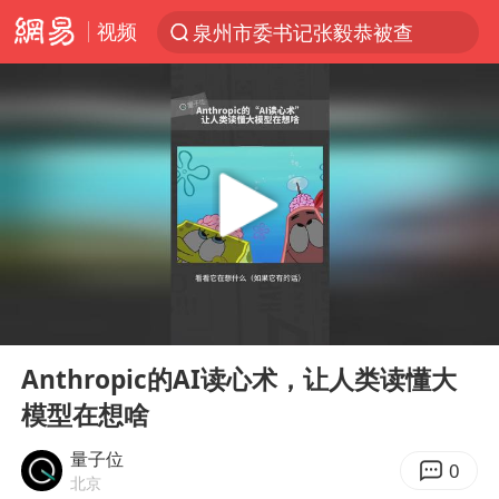
视频
泉州市委书记张毅恭被查
“电影+”如何激发千亿级消费新活力？
国乒男单横滨冠军赛全军覆没
U17国足三连胜晋级明日之星半决赛
东航：国内客票提前14天免费退改
日本试射“战斧”导弹，国防部回应
四川宜宾市高县4.9级地震致1人死亡
00:00
01:10
台风白海豚中心风力增强
Play
Ent
full
百花奖开幕式
Anthropic的AI读心术，让人类读懂大
模型在想啥
“新疆阿勒泰八月能滑雪”不实
我国外贸延续良好增长态势
量子位
0
北京