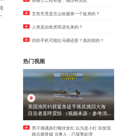
苏格兰工程奇迹：福尔柯克轮
轮
树可惜人值不了几个！老话说
货车失误倒退，第一眼抱小
车
有人养没人教，指的就是这种
那女的好聪明，看到最后她
玄奘究竟是怎么收服第一个徒弟的？
人！
是250！
人类是由鱼类而进化来的？
你的手机可能比马桶还脏？真的假的？
热门视频
美国渔民钓获鲨鱼徒手将其拽回大海
目击者直呼震惊 （视频来源：参考消
息）
男子偶遇路灯螺丝发红 以为是小灯 却发现
能点燃香烟 当事人：已报警处理