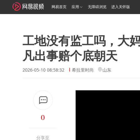
网易首页
应用
无障碍浏览
进入关怀版
工地没有监工吗，大
凡出事赔个底朝天
2026-05-10 08:58:32
希拉里时尚
山东
0
分享至