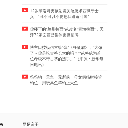
12岁摩洛哥男孩边境哭泣恳求西班牙士
兵：“可不可以不要把我遣返回国”
你楼下的“兰州拉面”或改名“青海拉面”，天
津72家面馆已集体更换招牌
博主口技模仿古筝“弹”《枉凝眉》，“太像
了～你是吃古筝长大的吗？”“或将成为首
位考级不带古筝的选手。”（来源：新华每
日电讯）
爸爸钓一天鱼一无所获，母女俩临时接管
钓位，用玩具鱼竿钓上大鱼
尚
网易亲子