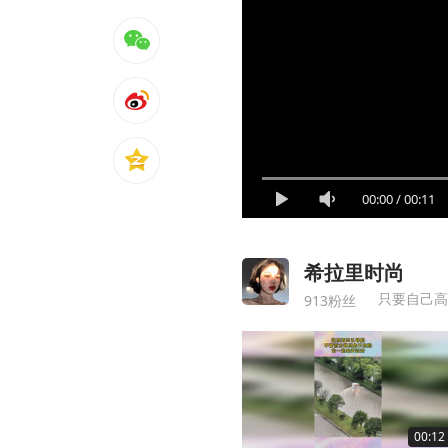
00:00
/
00:11
希拉里时尚
只要自己高
913粉丝
00:12