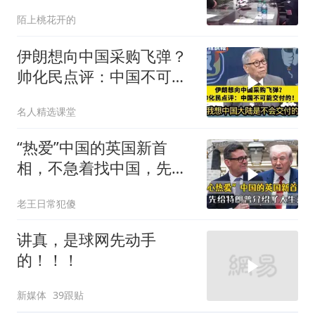
陌上桃花开的
伊朗想向中国采购飞弹？
帅化民点评：中国不可能
交付！
名人精选课堂
“热爱”中国的英国新首
相，不急着找中国，先给
特朗普介绍大生意
老王日常犯傻
讲真，是球网先动手
的！！！
新媒体
39跟贴