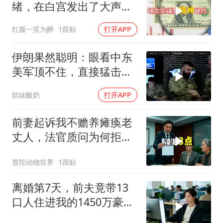
绪，在白宫发出了大声咒
骂
红颜一笑为醉
1跟贴
打开APP
伊朗果然聪明：眼看中东
美军顶不住，直接猛击要
害，特朗普怂了
软妹酸奶
打开APP
前妻起诉我不赡养瘫痪老
丈人，法官质问为何拒不
履行赡养义务
普陀动物世界
1跟贴
离婚第7天，前夫竟带13
口人住进我的1450万豪
宅，一开门全傻眼