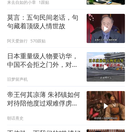
来去自如的小章
1跟贴
莫言：五句民间老话，句
句藏着顶级人情世故
阿天爱旅行
570跟贴
日本重量级人物要访华，
中国不会拒之门外，对日
本公事公办就够了
旧梦留声机
帝王何其凉薄 朱祁镇如何
对待陪他度过艰难俘虏生
涯的袁彬
朝话熹史