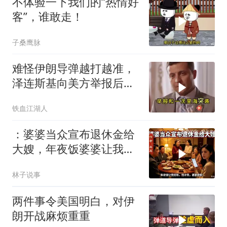
不体验一下我们的“热情好
客”，谁敢走！
子桑鹰脉
难怪伊朗导弹越打越准，
泽连斯基向美方举报后，
特朗普宣布不打了
铁血江湖人
：婆婆当众宣布退休金给
大嫂，年夜饭婆婆让我结
账，我冷笑，婆婆傻眼
林子说事
两件事令美国明白，对伊
朗开战麻烦重重