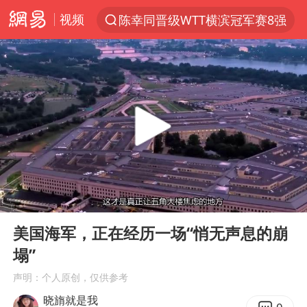
视频
陈幸同晋级WTT横滨冠军赛8强
上半年我国机械工业经济运行稳中有进
我国货物贸易进出口超30万亿元
佛山通报笔试前13被淘汰后5名进体检
河南撤回“领导带薪错峰休假”通知
四川宜宾市高县发生4.9级地震
台风白海豚加强
00:00
04:04
超颖电子拟投资20.86亿建设新项目
Play
Ent
full
向鹏0-3不敌张本智和
美国海军，正在经历一场“悄无声息的崩
塌”
广东雷州通报特教老师招聘违规事件
声明：个人原创，仅供参考
“立秋的第一杯奶茶”又爆单了
晓旓就是我