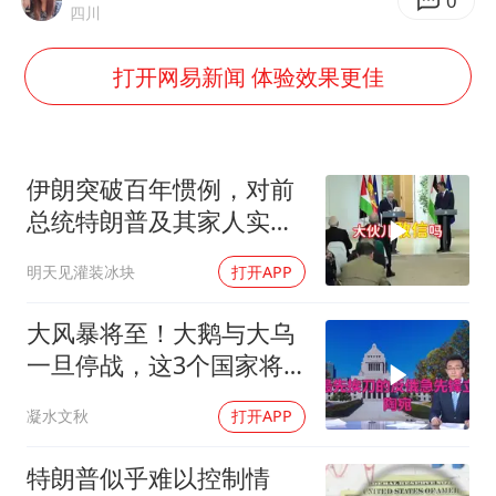
泰国枪击案凶手先杀祖父母后行凶
0
四川
宇树科技中一签需缴款7.54万元
打开网易新闻 体验效果更佳
国防部：坚决反制任何闹海挑衅图谋
台湾海峡南口北上船舶实施交通管制
“新疆阿勒泰八月能滑雪”不实
伊朗突破百年惯例，对前
福建泉州市委书记张毅恭被查
总统特朗普及其家人实施
追杀
山东潍坊发布大风黄色预警
明天见灌装冰块
打开APP
东方之约 相约未来
大风暴将至！大鹅与大乌
一旦停战，这3个国家将
直接迎来灭国崩盘
凝水文秋
打开APP
特朗普似乎难以控制情