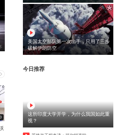
美国太空部队第一次出手，只用了三步
破解伊朗防空
今日推荐
这所印度大学开学，为什么我国如此重
0
03:02
01:15
视？
沃
高温下的河南已经“疯了”，这
大学到底给孩子教会了什么
些画面惊掉你的下巴！
美女一番质问道出千千万万