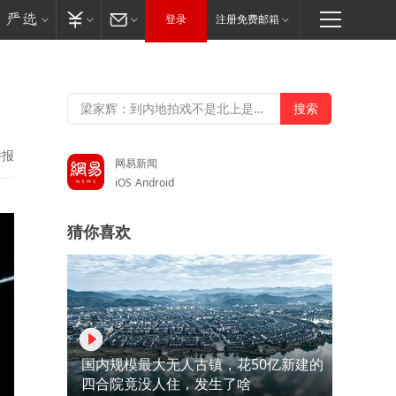
登录
注册免费邮箱
举报
网易新闻
iOS
Android
猜你喜欢
国内规模最大无人古镇，花50亿新建的
四合院竟没人住，发生了啥