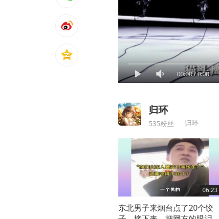
00:00
/
0:00
归环
归环
535粉丝
06:23
东北男子来烟台点了20个饺
子，接下来，把网友的眼泪