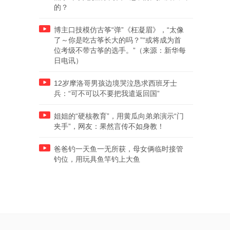
的？
博主口技模仿古筝“弹”《枉凝眉》，“太像
了～你是吃古筝长大的吗？”“或将成为首
位考级不带古筝的选手。”（来源：新华每
日电讯）
12岁摩洛哥男孩边境哭泣恳求西班牙士
兵：“可不可以不要把我遣返回国”
姐姐的“硬核教育”，用黄瓜向弟弟演示“门
夹手”，网友：果然言传不如身教！
爸爸钓一天鱼一无所获，母女俩临时接管
钓位，用玩具鱼竿钓上大鱼