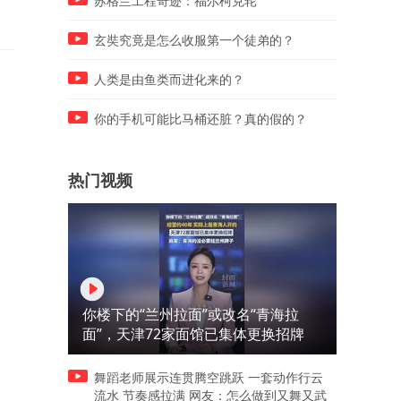
苏格兰工程奇迹：福尔柯克轮
母心声
玄奘究竟是怎么收服第一个徒弟的？
人类是由鱼类而进化来的？
你的手机可能比马桶还脏？真的假的？
热门视频
你楼下的“兰州拉面”或改名“青海拉
面”，天津72家面馆已集体更换招牌
舞蹈老师展示连贯腾空跳跃 一套动作行云
流水 节奏感拉满 网友：怎么做到又舞又武