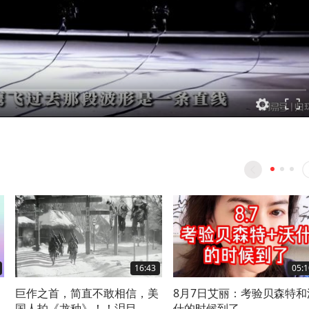
16:43
05:1
巨作之首，简直不敢相信，美
8月7日艾丽：考验贝森特和
都
国人拍《龙种》！！泪目
什的时候到了