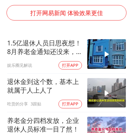
国乒男单横滨冠军赛全军覆没
打开网易新闻 体验效果更佳
38岁演员求职万岁山NPC成功
胡彦斌获《歌手2026》歌王
1.5亿退休人员日思夜想！
日本试射“战斧”导弹，国防部回应
8月养老金通知还没来，
胡彦斌韩磊 谁帮谁
今年到底涨不涨？
娱乐圈见解说
打开APP
“今天得有40℃了吧 为啥还不预警”
夯实基础开新局
退休金到这个数，基本上
就属于人上人了
吃货的分享
3跟贴
打开APP
养老金分四档发放，企业
退休人员标准一目了然！