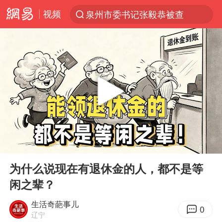
泉州市委书记张毅恭被查
视频
“电影+”如何激发千亿级消费新活力？
全球首个长时储能一体化产业园量产
台风白海豚加强
中国女篮70-67险胜尼日利亚女篮
四川宜宾高县4.9级地震致1死
名创优品回应女子吐槽内裤质量差
出口禁令驱动有色板块大涨
00:00
02:24
Play
Ent
秋天的第一杯奶茶到底有多火
full
为什么说现在有退休金的人，都不是等
国防部：中国军队坚决反制任何闹海挑衅图谋
闲之辈？
U17国足点球大战淘汰河床晋级决赛
生活奇葩事儿
0
辽宁
美股存储板块集体大跌