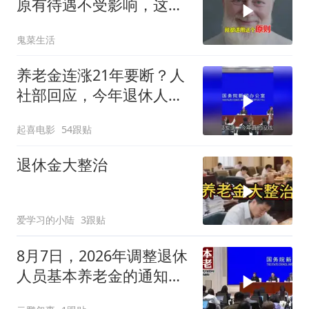
原有待遇不受影响，这些
补助不能少
鬼菜生活
养老金连涨21年要断？人
社部回应，今年退休人员
还等得到吗？
起喜电影
54跟贴
退休金大整治
爱学习的小陆
3跟贴
8月7日，2026年调整退休
人员基本养老金的通知文
件公布了吗