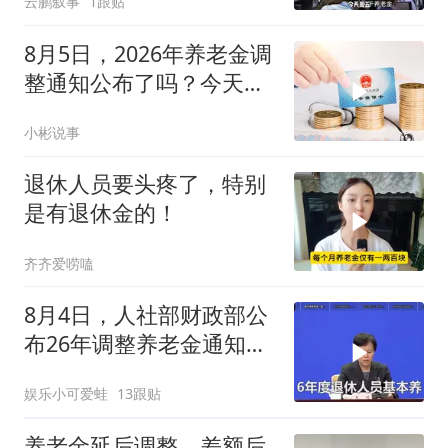
云鹏叙事
1跟贴
8月5日，2026年养老金调
整通知公布了吗？今天下
班前会公布吗？
小彬说事
退休人员要头疼了，特别
是有退休金的！
齐齐爱唠嗑
8月4日，人社部财政部公
布26年调整养老金通知了
吗？还能涨吗？
娱乐小可爱蛙
13跟贴
养老金延后调整，差额后