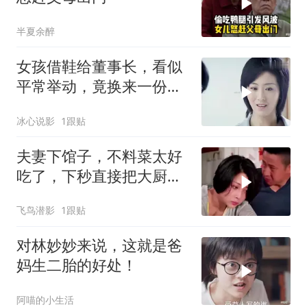
半夏余醉
女孩借鞋给董事长，看似
平常举动，竟换来一份好
工作
冰心说影
1跟贴
夫妻下馆子，不料菜太好
吃了，下秒直接把大厨请
回家
飞鸟潜影
1跟贴
对林妙妙来说，这就是爸
妈生二胎的好处！
阿喵的小生活