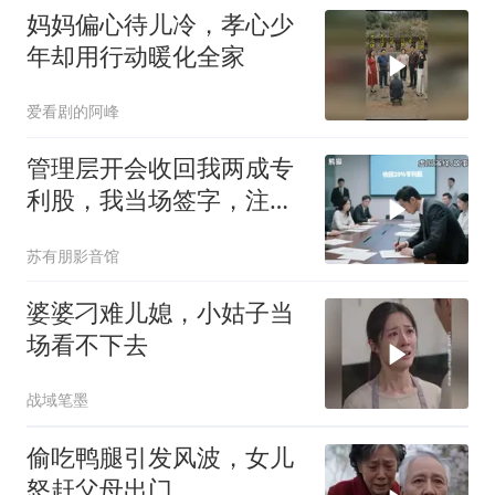
妈妈偏心待儿冷，孝心少
年却用行动暖化全家
爱看剧的阿峰
管理层开会收回我两成专
利股，我当场签字，注销
核心技术授权，全员慌了
苏有朋影音馆
婆婆刁难儿媳，小姑子当
场看不下去
战域笔墨
偷吃鸭腿引发风波，女儿
怒赶父母出门