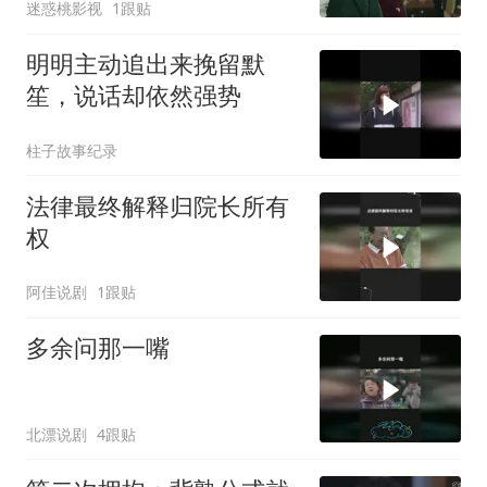
迷惑桃影视
1跟贴
明明主动追出来挽留默
笙，说话却依然强势
柱子故事纪录
法律最终解释归院长所有
权
阿佳说剧
1跟贴
多余问那一嘴
北漂说剧
4跟贴