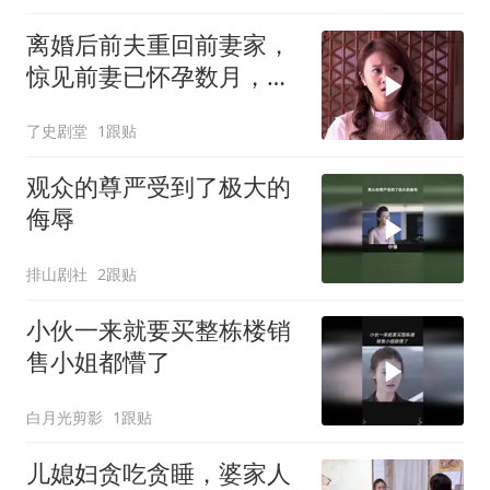
离婚后前夫重回前妻家，
惊见前妻已怀孕数月，前
夫瞬间傻眼
了史剧堂
1跟贴
观众的尊严受到了极大的
侮辱
排山剧社
2跟贴
小伙一来就要买整栋楼销
售小姐都懵了
白月光剪影
1跟贴
儿媳妇贪吃贪睡，婆家人