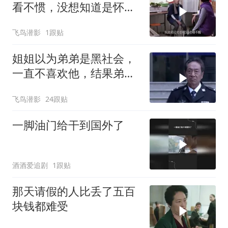
看不惯，没想知道是怀孕
后直接傻眼
飞鸟潜影
1跟贴
姐姐以为弟弟是黑社会，
一直不喜欢他，结果弟弟
穿警服
飞鸟潜影
24跟贴
一脚油门给干到国外了
酒酒爱追剧
1跟贴
那天请假的人比丢了五百
块钱都难受