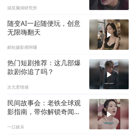
搞笑脑洞研究所
随变AI一起随便玩，创意
无限嗨翻天
邮轮摄影师阿嗵
热门短剧推荐：这几部爆
款剧你追了吗？
次元君情感
民间故事会：老铁全球观
影指南，带你解锁奇闻异
事
一口娱乐