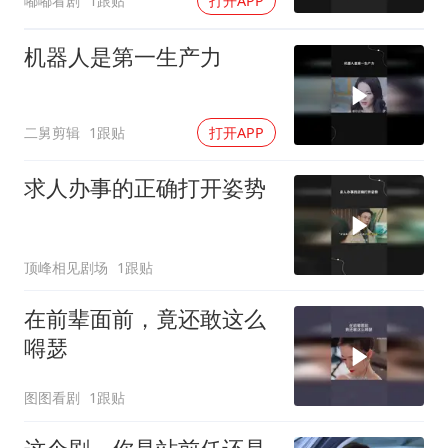
嘟嘟看剧
1跟贴
打开APP
机器人是第一生产力
二舅剪辑
1跟贴
打开APP
求人办事的正确打开姿势
顶峰相见剧场
1跟贴
在前辈面前，竟还敢这么
嘚瑟
图图看剧
1跟贴