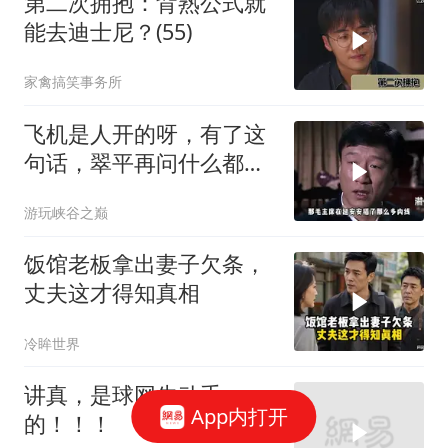
第二次拥抱：背熟公式就
能去迪士尼？(55)
家禽搞笑事务所
飞机是人开的呀，有了这
句话，翠平再问什么都不
可疑了
游玩峡谷之巅
饭馆老板拿出妻子欠条，
丈夫这才得知真相
冷眸世界
讲真，是球网先动手
App内打开
的！！！