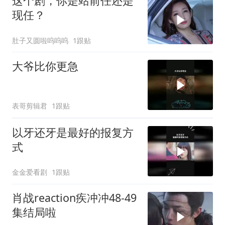
这个剧，你是站前任还是
现任？
肚子又圆啦呜呜呜
1跟贴
大爷比你更急
表哥剪辑君
1跟贴
以牙还牙是最好的报复方
式
金金爱看剧
1跟贴
肖战reaction疾冲冲48-49
集结局啦