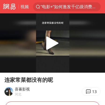
视频
“电影+”如何激发千亿级消费新活力？
台风白海豚加强
日本试射“战斧”导弹，国防部回应
曝韩国足协为外籍裁判员安排色情招待
刘国正说向鹏打得很窝囊
四川宜宾市高县4.9级地震致1人死亡
向鹏0-3不敌张本智和
00:00
00:09
“新疆阿勒泰八月能滑雪”不实
Play
Ent
full
我国外贸延续良好增长态势
连家常菜都没有的呢
山东一元代青花杯离奇失踪
喜蕃影视
13
河北
陈幸同晋级WTT横滨冠军赛8强