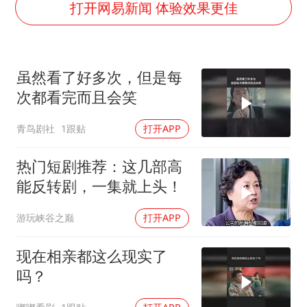
广东雷州通报特教老师招聘违规事件
打开网易新闻 体验效果更佳
国防部：坚决反制任何闹海挑衅图谋
宇树科技中一签需缴款7.54万元
虽然看了好多次，但是每
两名乘客在飞机上因调节座椅起冲突
次都看完而且会笑
女儿为争财产堵门阻挠父亲出殡
青鸟剧社
1跟贴
打开APP
今日立秋你咬秋了吗
夯实基础开新局
热门短剧推荐：这几部高
能反转剧，一集就上头！
游玩峡谷之巅
打开APP
现在相亲都这么现实了
吗？