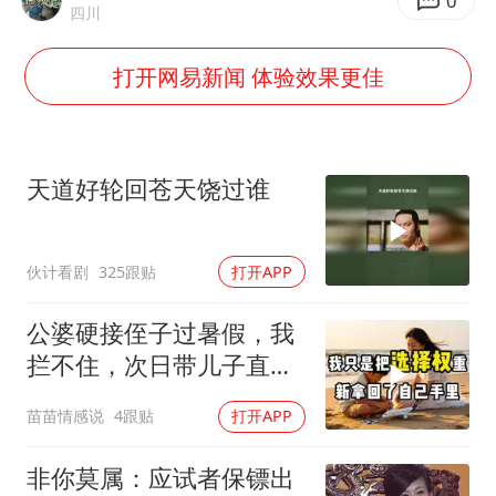
暑期研学游升温 在旅途中增长知识
0
四川
猫咪过火把节被抹成黑猫
打开网易新闻 体验效果更佳
宝妈给四胞胎取名平安喜乐
BLG经理辟谣Bin离队
总书记点赞的非遗苗绣焕发新生机
天道好轮回苍天饶过谁
伙计看剧
325跟贴
打开APP
公婆硬接侄子过暑假，我
拦不住，次日带儿子直飞
普吉岛，婆婆傻眼
苗苗情感说
4跟贴
打开APP
非你莫属：应试者保镖出