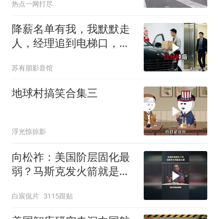
热点一网打尽
降薪名单有我，我默默走
人，经理追到电梯口，见
我坐上保时捷愣住
苏有朋影音馆
地球村搞笑合集三
浮光惊掠影
向松祚：美国阶层固化最
弱？马斯克发火箭就是答
案！
白宸侃片
3115跟贴