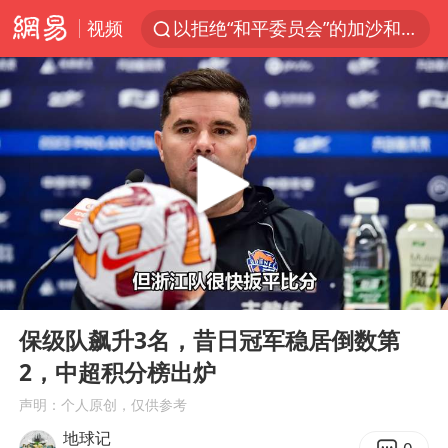
视频
以拒绝“和平委员会”的加沙和平计划
浙江省甬江发生2026年第1号洪水
美将每月供乌爱国者拦截导弹
独闯南太行的失联女生最后轨迹已确认
央视新主播李秋莹母校发文祝贺
白海豚北上或致京津冀暴雨
全球最大级别运输船通过长江大桥
00:00
03:38
上门女婿出轨女邻居多年被判重婚罪
Play
Ent
full
国足U17与阿森纳决赛取消 并列冠军
保级队飙升3名，昔日冠军稳居倒数第
2，中超积分榜出炉
香港刷新1884年以来最高气温纪录
声明：个人原创，仅供参考
上海全力守护市民“菜篮子”
地球记