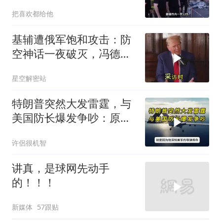
警报
把喜欢都给他
基辅遭俄军饱和攻击：防
空神话一夜破灭，冯德莱
恩怒了，欧洲的钱却救不
星空解密站
了急
特朗普突然大发雷霆，与
美国防长爆发争吵：原来
你们都在骗我
许侶很机智
讲真，是球网先动手
的！！！
新媒体
57跟贴