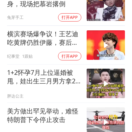
身，现场把慕岩撂倒
兔芽手工
打开APP
横滨赛场爆争议！王艺迪
吃黄牌仍胜伊藤，赛后一
幕令全场肃然起敬
纪事堂
1跟贴
打开APP
1+2怀孕7月上位逼婚被
甩，娃出生三月男方拿20
万抢人，官官痛斥
胖达公主
美方做出罕见举动，难怪
特朗普下令停止攻击