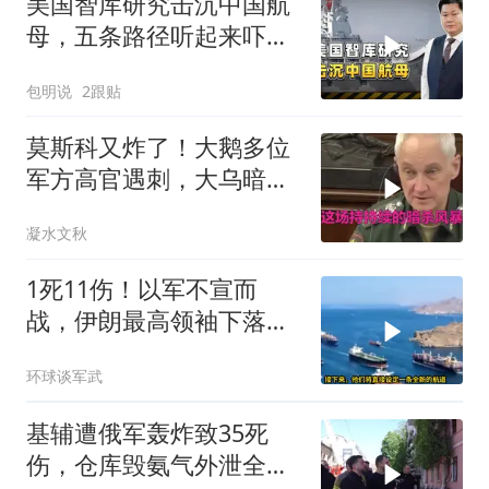
美国智库研究击沉中国航
母，五条路径听起来吓
人，实则凑数的多
包明说
2跟贴
莫斯科又炸了！大鹅多位
军方高官遇刺，大乌暗杀
方向已曝光？
凝水文秋
1死11伤！以军不宣而
战，伊朗最高领袖下落不
明？特朗普发出通牒
环球谈军武
基辅遭俄军轰炸致35死
伤，仓库毁氨气外泄全城