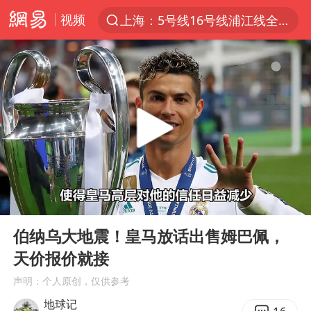
视频
上海：5号线16号线浦江线全线停运
跨界融合拉长夏日经济消费链条
上海暴雨红色预警
四川宜宾5.5级地震后余震为何不断
国足U17与阿森纳决赛取消 并列冠军
王艺迪2-4不敌张本美和止步4强
“白海豚”来了！第一批飞机已绑好
00:00
01:44
上海轨交全网络地面高架区段限速运行
Play
Ent
full
上海有出现龙卷潜势
伯纳乌大地震！皇马放话出售姆巴佩，
天价报价就接
白海豚5次眼壁置换
声明：个人原创，仅供参考
王艺迪无缘横滨赛决赛
地球记