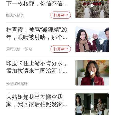
下一枚核弹，你信不信，
明天乌克兰就会灰飞烟灭
匹夫来搞笑
打开APP
1
林青霞：被骂“狐狸精”20
年，眼睛被射瞎，那个男
人只问了一句“谁来出机票
周周说娱
1跟贴
打开APP
钱？”
印度卡住上游不肯分水，
孟加拉请来中国治河！一
条河如何改写南亚 ？
爱意随风起呀
大姑姐趁我出差搬空我
家，我回家后拍照发家族
群里，她看到后崩溃了