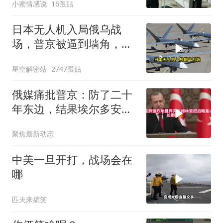
小蜜情感说
16跟贴
日本无人机入局俄乌战
场，普京被逼到墙角，这
场仗只剩下死战一条路
星空解密站
2747跟贴
俄媒痛批普京：防了二十
年东边，结果埃尔多安把
后院抄了
聚焦最新动态
中美一旦开打，战场会在
哪
匹夫来搞笑