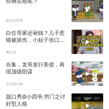
你俩笑啥呢？
星光乐世界
白住哥家还讹钱？儿子惹
猫被抓伤，小姑子张口就
要精神费，太荒唐
鹿云清
合集，龙哥发行美债，再
现顶级阳谋
天才设计师
脱口秀@小四爷:穷门之讨
好型人格