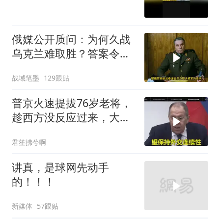
俄媒公开质问：为何久战
乌克兰难取胜？答案令人
沉默
战域笔墨
129跟贴
普京火速提拔76岁老将，
趁西方没反应过来，大鹅
外交要动真格了
君笙拂兮啊
讲真，是球网先动手
的！！！
新媒体
57跟贴