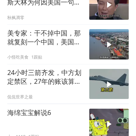
斯大林为何因美国一句话
态度大转弯？
秋枫凋零
美专家：干不掉中国，那
就复刻一个中国，美国看
上了这两个国家
小怪吃美食
1跟贴
24小时三箭齐发，中方划
定禁区，27年的账该算
了，强制拖船摆上台面
侃侃世界之最
海绵宝宝解说6