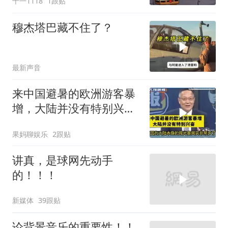
十一1118
1跟贴
穆杰塔巴藏不住了？
最新声音
来中国避暑的欧洲游客暴
增，大陆并没有特别兴
奋！介文汲
果妈聊娱乐
2跟贴
讲真，是球网先动手
的！！！
新媒体
39跟贴
论背景音乐的重要性！！