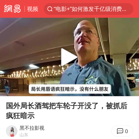
“电影+”如何激发千亿级消费新活力？
视频
全球首个长时储能一体化产业园量产
台风白海豚已进入24小时警戒线
中国女篮70-67险胜尼日利亚女篮
名创优品回应女子吐槽内裤质量差
四川宜宾市高县4.9级地震致1人死亡
台风白海豚或吞并鲸鱼 登陆地点更新
胜宏科技：股票交易异常波动
00:00
03:45
Play
Ent
出口禁令驱动有色板块大涨
full
国外局长酒驾把车轮子开没了，被抓后
秋天的第一杯奶茶到底有多火
疯狂暗示
U17国足点球大战淘汰河床晋级决赛
黑不拉影视
0
国防部：中国军队坚决反制任何闹海挑衅图谋
山东