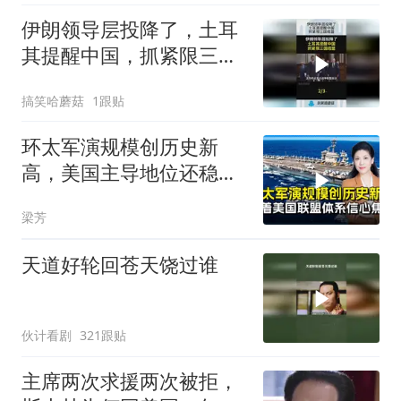
伊朗领导层投降了，土耳
其提醒中国，抓紧限三国
结盟！
搞笑哈蘑菇
1跟贴
环太军演规模创历史新
高，美国主导地位还稳得
住吗
梁芳
天道好轮回苍天饶过谁
伙计看剧
321跟贴
主席两次求援两次被拒，