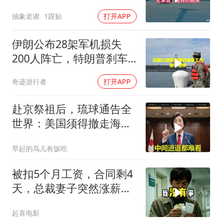
抽象老谢
1跟贴
打开APP
伊朗公布28架军机损失
200人阵亡，特朗普刹车
真相曝光
奇迹游行者
打开APP
赴京祭祖后，琉球通告全
世界：美国须得撤走海马
斯，日本陷入被动
早起的鸟儿有饭吃
被扣5个月工资，合同剩4
天，总裁妻子突然涨薪续
签，我递辞呈她慌了
起喜电影