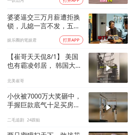
一饮山河
打开APP
婆婆逼交三万月薪遭拒换
锁，儿媳一言不发，五天
后丈夫收传票
娱乐圈的笔娱君
打开APP
【崔哥天天侃8/1】 美国
也有霸凌邻居， 韩国大爷
忍无可忍
北美崔哥
小伙被7000万大奖砸中，
手握巨款底气十足买房不
问价！
二毛追剧
24跟贴