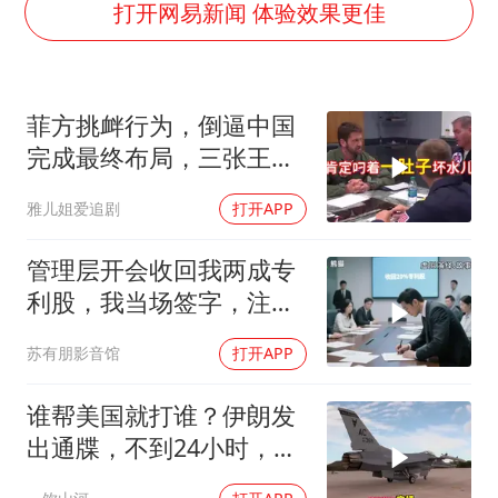
五粮液渠道价一箱上涨近百元
打开网易新闻 体验效果更佳
贵州轮胎子公司获美国退税8136万
郑国霖回应去景区上班被保安拦下
菲方挑衅行为，倒逼中国
CIA被曝已秘密设立古巴工作组
完成最终布局，三张王牌
奋进开新局 实干挑大梁
现身黄岩岛
雅儿姐爱追剧
打开APP
管理层开会收回我两成专
利股，我当场签字，注销
核心技术授权，全员慌了
苏有朋影音馆
打开APP
谁帮美国就打谁？伊朗发
出通牒，不到24小时，特
朗普态度发生转变