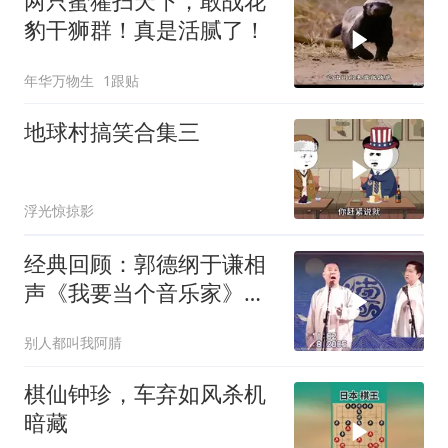
两只蜜獾扫天下，敢战花
豹干狮群！真是活腻了！
年华万物生
1跟贴
地球村搞笑合集三
浮光惊掠影
经典回顾：郭德纲于谦相
声《我要当个音乐家》幽
默风趣爆笑不断
别人都叫我阿腈
棋仙钟珍，车弃如风杀机
暗藏