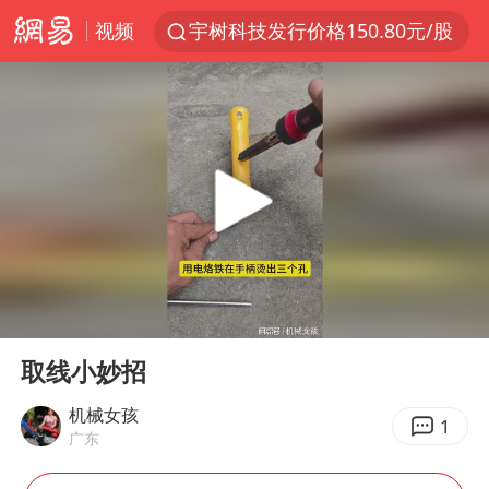
视频
宇树科技发行价格150.80元/股
看守所辅警收受10万获刑1年
U17国足1分钟轰2球
法国将禁止“未经同意的电话营销”
今年已有4位周星驰电影配角去世
“China Cool”成海外热词
房主任回应争议
00:00
00:22
把党建设得更加坚强有力
Play
Ent
full
41岁女子为鼓励女儿考上985研究生
取线小妙招
宇树科技王兴兴身家有望超200亿元
机械女孩
1
广东
中国养老床位“三连降”