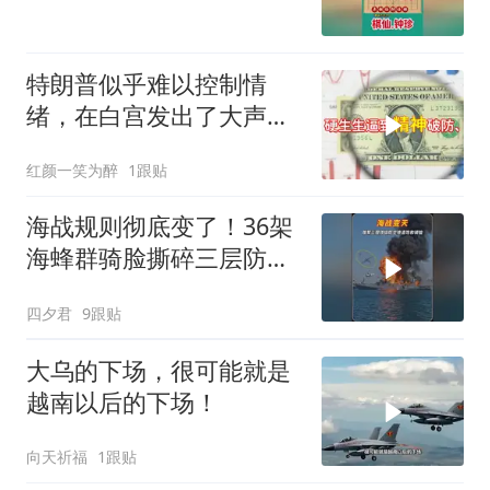
特朗普似乎难以控制情
绪，在白宫发出了大声咒
骂
红颜一笑为醉
1跟贴
海战规则彻底变了！36架
海蜂群骑脸撕碎三层防空
体系
四夕君
9跟贴
大乌的下场，很可能就是
越南以后的下场！
向天祈福
1跟贴