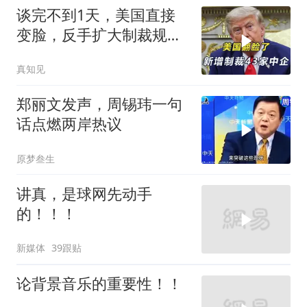
谈完不到1天，美国直接
变脸，反手扩大制裁规
模，43家中企遭殃
真知见
郑丽文发声，周锡玮一句
话点燃两岸热议
原梦叁生
讲真，是球网先动手
的！！！
新媒体
39跟贴
论背景音乐的重要性！！