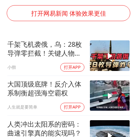
以军士兵把枪口对准中国记者
笔试第一被劝弃考涉事副校长被撤职
打开网易新闻 体验效果更佳
构建更高水平的全民健身公共服务体系
男子被沙蜇蜇伤5小时后呼吸困难
千架飞机袭俄，乌：28枚
挡“张雪机车”民进党当局怕什么
导弹零拦截！关键人物被
灌溉水坝被隔成鱼塘 村民投诉20余年
杀，普京2动作
小彻
打开APP
奋力开创中国式现代化建设新局面
大国顶级底牌！反介入体
系制衡超强海空霸权
人生就是要简单
打开APP
人类冲出太阳系的密码：
曲速引擎真的能实现吗？