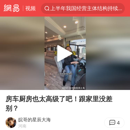
视频
上半年我国经营主体结构持续优化
杭州机场已取消航班388架次
中国籍豪华游艇富商之子在泰国被杀
《披荆斩棘2026》阵容官宣
中国第1高楼阻尼器摆动明显
上海有出现龙卷潜势
国足U17与阿森纳决赛取消 并列冠军
00:00
00:18
《龙餐馆》 冲奖
Play
Ent
full
上门女婿出轨女邻居多年被判重婚罪
房车厨房也太高级了吧！跟家里没差
别？
2025年小学教师减少13.19万
女子发现前夫婚内与第三者育子
皖哥的星辰大海
4
河南