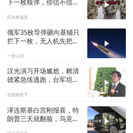
下一枚核弹，你信不信，
明天乌克兰就会灰飞烟灭
匹夫来搞笑
1
俄军35枚导弹砸向基辅只
拦下一枚，无人机先把爱
国者耗干了，泽连斯基的
一饮山河
秋天反攻成了笑话
汉光演习开场尴尬，赖清
德紧急练逃跑，台军坦克
掉零件
后世的君子
泽连斯基白宫刚报喜，特
朗普三天就翻脸，乌克兰
最想要的导弹没了