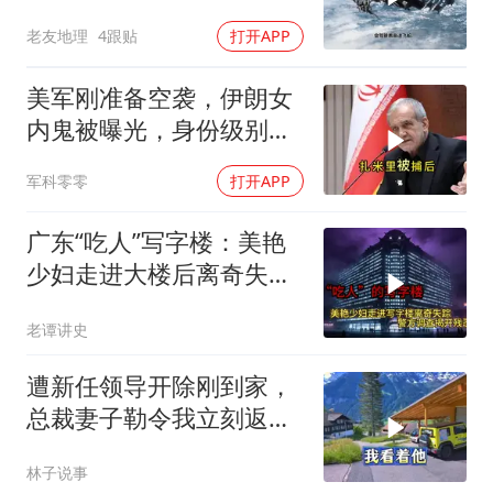
老友地理
4跟贴
打开APP
美军刚准备空袭，伊朗女
内鬼被曝光，身份级别很
意外
军科零零
打开APP
广东“吃人”写字楼：美艳
少妇走进大楼后离奇失
踪，警方调查揭开残忍真
老谭讲史
相
遭新任领导开除刚到家，
总裁妻子勒令我立刻返
岗，我直言她无权命令我
林子说事