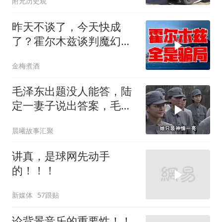
附允历史观
昨天不谈了，今天快成
了？霍尔木兹谈判魔幻反
转，全是骗局？
金梅煮酒
毛泽东出题没人能答，陆
定一妻子说出答案，毛主
席听后高兴异常
晨曦故事汇聚
讲真，是球网先动手
的！！！
新媒体
57跟贴
论背景音乐的重要性！！