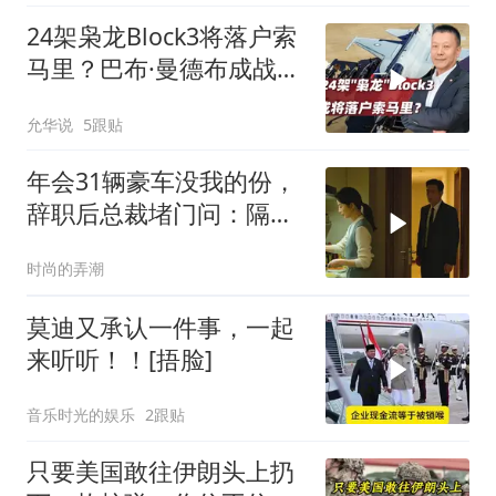
24架枭龙Block3将落户索
马里？巴布·曼德布成战略
支点
允华说
5跟贴
年会31辆豪车没我的份，
辞职后总裁堵门问：隔壁
楼你买的？
时尚的弄潮
莫迪又承认一件事，一起
来听听！！[捂脸]
音乐时光的娱乐
2跟贴
只要美国敢往伊朗头上扔