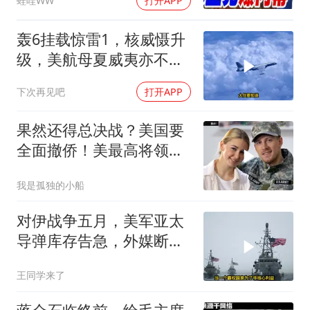
蛙哇WW
打开APP
民.孙大千｜辣晚报
20260804
轰6挂载惊雷1，核威慑升
级，美航母夏威夷亦不安
全
下次再见吧
打开APP
果然还得总决战？美国要
全面撤侨！美最高将领：
决战伊朗随时能打
我是孤独的小船
对伊战争五月，美军亚太
导弹库存告急，外媒断
言：中国是最后赢家
王同学来了