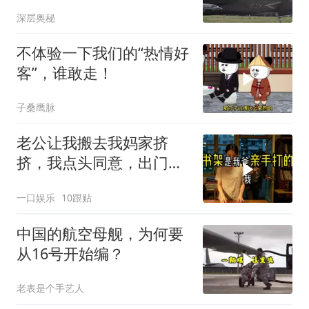
乌方最需之物
深层奥秘
不体验一下我们的“热情好
客”，谁敢走！
子桑鹰脉
老公让我搬去我妈家挤
挤，我点头同意，出门时
顺手带走了3本房产证和2
一口娱乐
10跟贴
把车钥匙
中国的航空母舰，为何要
从16号开始编？
老表是个手艺人