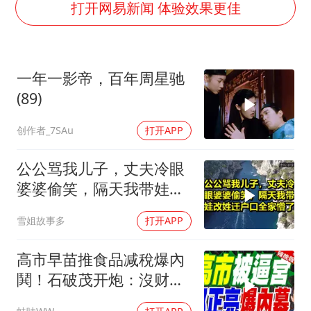
外交部发言人就广岛核爆81周年等答记者问
打开网易新闻 体验效果更佳
首次证实！“胶球”存在
感觉全东北都在等7号
一年一影帝，百年周星驰
泰国一女公务员妆容引争议 本人回应
(89)
U17国足1分钟轰2球
创作者_7SAu
打开APP
80后女柜员逆袭成4200亿银行副行长
27岁女子成组织卖淫集团主犯被通缉
公公骂我儿子，丈夫冷眼
奋进开新局 实干挑大梁
婆婆偷笑，隔天我带娃改
姓迁户口全家懵了！
雪姐故事多
打开APP
高市早苗推食品减稅爆內
鬨！石破茂开炮：沒财源
极不负责｜郭正亮.帅化