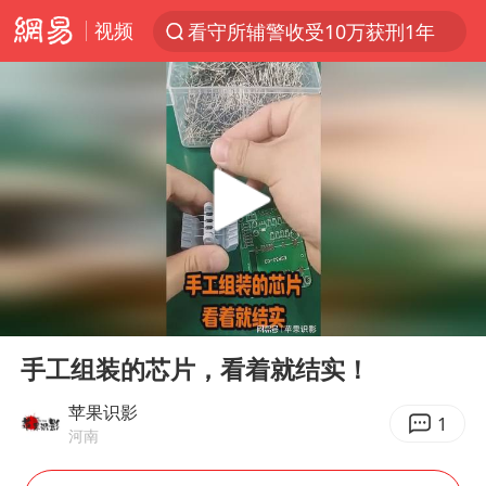
视频
看守所辅警收受10万获刑1年
以“新”破局 首发经济点亮城市消费活力
中方回应是否在太平洋海底开采稀土
佛得角门将亮相智利俱乐部主场
陈熠叫医疗暂停被驳回 带伤遭逆转
深圳地面沉降致车辆损坏系谣言
多地要求领导干部带头休假
00:00
00:24
今年已有4位周星驰电影配角去世
Play
Ent
full
法国下周开始禁止未经同意的电话营销
手工组装的芯片，看着就结实！
CIA被曝已秘密设立古巴工作组
苹果识影
1
河南
我国编制完成新版全月地质图