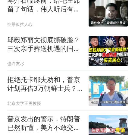
蒋介石临终前，给毛主席
留了句话，伟人听后有什
么样的反应？
空景孤扰人心
邱毅郑丽文彻底撕破脸？
三次亲手葬送机遇的国民
党，恐失去民心
也许友尽
拒绝托卡耶夫劝和，普京
计划再借3万朝鲜士兵？
泽连斯基处境不妙
北京大学王勇教授
普京发出的警示，特朗普
已然听懂，美方不敢交出