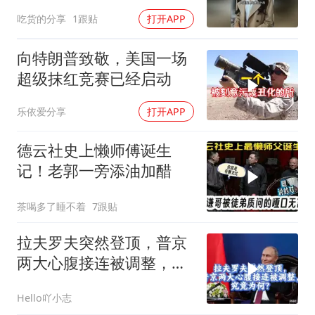
吃货的分享
1跟贴
打开APP
向特朗普致敬，美国一场
超级抹红竞赛已经启动
乐依爱分享
打开APP
德云社史上懒师傅诞生
记！老郭一旁添油加醋
茶喝多了睡不着
7跟贴
拉夫罗夫突然登顶，普京
两大心腹接连被调整，究
竟为何？
Hello吖小志