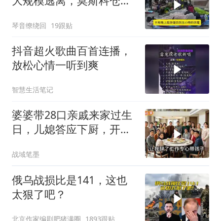
大规模逃离，莫斯科仓库
遭袭
琴音缭绕回
19跟贴
抖音超火歌曲百首连播，
放松心情一听到爽
智慧生活笔记
婆婆带28口亲戚来家过生
日，儿媳答应下厨，开饭
时全愣住了
战域笔墨
俄乌战损比是141，这也
太狠了吧？
北京作家编剧肥猪满圈
1893跟贴