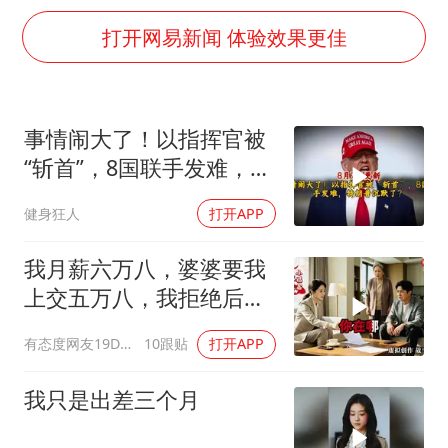
泰国：高度重视中国游客旅游体验
打开网易新闻 体验效果更佳
于东来直播和胖东来核心团队开会
上海大部迎大暴雨
《龙餐馆》 冲奖
事情闹大了！以指挥官被
蒯曼挺进WTT横滨冠军赛女单四强
“斩首”，8国联手发难，特
构建更高水平的全民健身公共服务体系
朗普失声了？
健身狂人
打开APP
我月薪六万八，婆婆要我
上交五万八，我拒绝后她
换了门锁，12天后我决意
有态度网友19Dsym
10跟贴
打开APP
离婚
我只是出差三个月