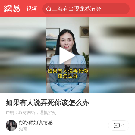
视频
上海有出现龙卷潜势
上海全域长途客运班次全部停运
今日15时起福州地铁高架区段停运
白海豚逼近浙闽沿海
1枚就能让航母瘫痪 轰-6J实力有多强
王艺迪2-4不敌张本美和止步4强
国足U17与阿森纳决赛取消 并列冠军
00:00
00:33
上门女婿出轨女邻居多年被判重婚罪
Play
Ent
full
王传君 《披荆斩棘》
如果有人说弄死你该怎么办
2025年小学教师减少13.19万
声明：取材网络，谨慎辨别
彭彭师姐说情感
王艺迪无缘横滨赛决赛
0
湖南