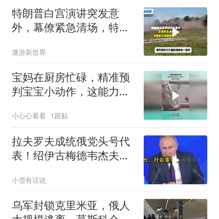
特朗普白宫演讲突发意
外，幕僚紧急清场，特朗
普出现健康疑云！
遨游新世界
宝妈在厨房忙碌，精准预
判宝宝小动作，这能力满
分！
小心心看看
1跟贴
拉夫罗夫成统俄党头号代
表！绍伊古梅德韦杰夫双
双出局，普京这步棋你看
小雪有话说
懂了吗
乌军封锁克里米亚，俄人