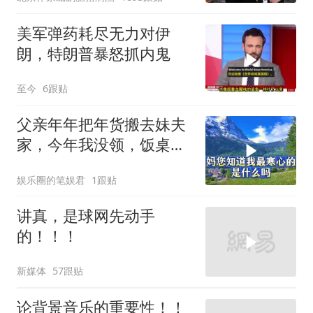
美军弹药耗尽无力对伊
朗，特朗普暴怒抓内鬼
至今
6跟贴
父亲年年把年货搬去妹夫
家，今年我没领，饭桌上
儿子一句话全家沉默
娱乐圈的笔娱君
1跟贴
讲真，是球网先动手
的！！！
新媒体
57跟贴
论背景音乐的重要性！！