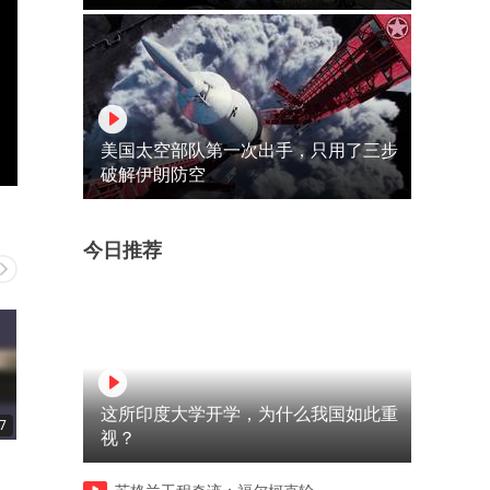
美国太空部队第一次出手，只用了三步
破解伊朗防空
今日推荐
这所印度大学开学，为什么我国如此重
7
00:39
02:58
视？
装傻是她想吃，反应过来是她
这TM还是人啊，这战斗力还
吃腻了
当人贩子？