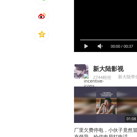
00:00
/
00:37
新大陆影视
新大陆带
2744粉丝
01:08
厂里欠费停电，小伙子竟然
充领导，给供电局打电话