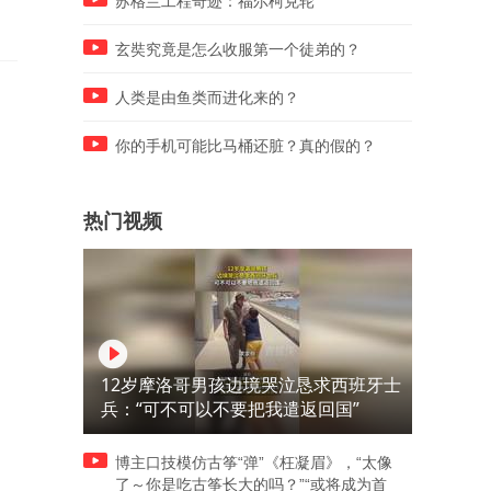
苏格兰工程奇迹：福尔柯克轮
玄奘究竟是怎么收服第一个徒弟的？
人类是由鱼类而进化来的？
你的手机可能比马桶还脏？真的假的？
热门视频
12岁摩洛哥男孩边境哭泣恳求西班牙士
兵：“可不可以不要把我遣返回国”
博主口技模仿古筝“弹”《枉凝眉》，“太像
了～你是吃古筝长大的吗？”“或将成为首