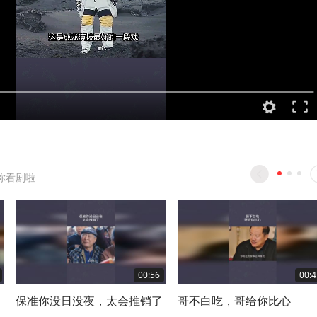
你看剧啦
00:56
00:4
冒
保准你没日没夜，太会推销了
哥不白吃，哥给你比心