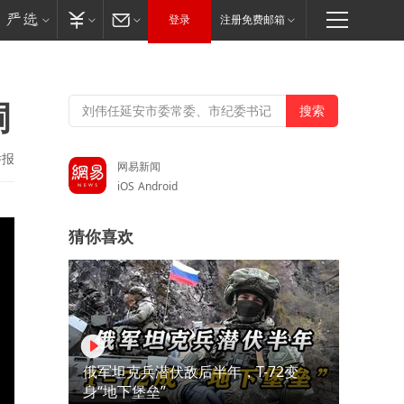
登录
注册免费邮箱
洞
举报
网易新闻
iOS
Android
猜你喜欢
俄军坦克兵潜伏敌后半年，T-72变
身“地下堡垒”