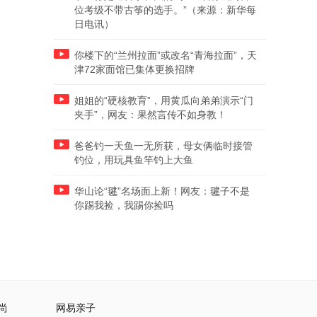
位考级不带古筝的选手。”（来源：新华每
日电讯）
你楼下的“兰州拉面”或改名“青海拉面”，天
津72家面馆已集体更换招牌
姐姐的“硬核教育”，用黄瓜向弟弟演示“门
夹手”，网友：果然言传不如身教！
爸爸钓一天鱼一无所获，母女俩临时接管
钓位，用玩具鱼竿钓上大鱼
华山论“毽”名场面上新！网友：毽子不是
你踢我捡，我踢你捡吗
尚
网易亲子