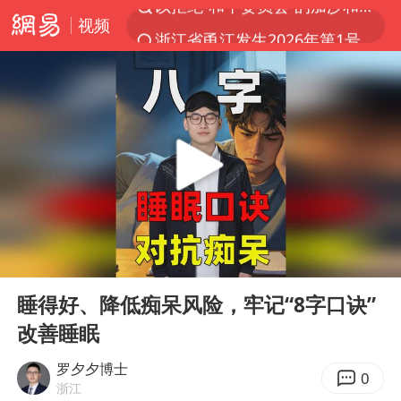
视频
浙江省甬江发生2026年第1号洪水
全球最大级别运输船通过长江大桥
独闯南太行的失联女生最后轨迹已确认
美将每月供乌爱国者拦截导弹
上门女婿出轨女邻居多年被判重婚罪
香港刷新1884年以来最高气温纪录
上海全力守护市民“菜篮子”
00:00
04:58
国足U17与阿森纳决赛取消 并列冠军
Play
Ent
full
暑期研学游升温 在旅途中增长知识
睡得好、降低痴呆风险，牢记“8字口诀”
改善睡眠
白海豚北上或致京津冀暴雨
猫咪过火把节被抹成黑猫
罗夕夕博士
0
浙江