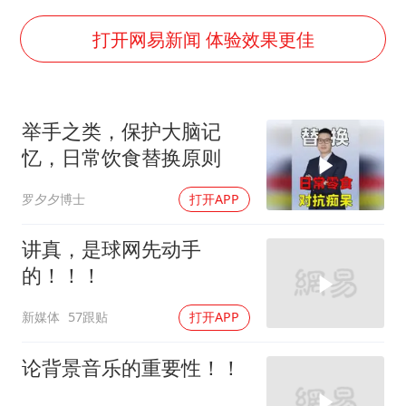
宝妈给四胞胎取名平安喜乐
BLG经理辟谣Bin离队
打开网易新闻 体验效果更佳
云南一男子胃中取出180颗铁钉
总书记点赞的非遗苗绣焕发新生机
举手之类，保护大脑记
忆，日常饮食替换原则
罗夕夕博士
打开APP
讲真，是球网先动手
的！！！
新媒体
57跟贴
打开APP
论背景音乐的重要性！！